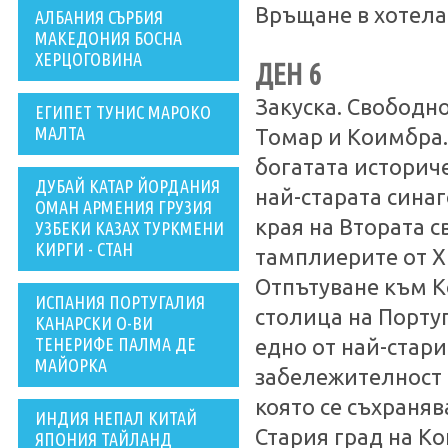
Връщане в хотела
АЛБАНИЯ СЪРБИЯ
МАКЕДОНИЯ БОСНА
ХЕРЦОГОВИНА
ДЕН 6
Закуска. Свободн
ЕГИПЕТ ТУНИС МАРОКО
МАЛТА
Томар и Коимбра. 
богатата историч
ДУБАЙ КАТАР ЙОРДАНИЯ
най-старата синаг
ОМАН АРМЕНИЯ ГРУЗИЯ
края на Втората 
УЗБЕКИ КАЗАХ ТУРКМЕНИ
КИРГИ - СТАН
тамплиерите от XI
Отпътуване към К
ИСПАНИЯ ПОРТУГАЛИЯ
столица на Португ
КАНАРСКИ О-ВИ
ТЕНЕРИФЕ ПАЛМА ДЕ
едно от най-стари
МАЙОРКА
забележителност 
която се съхраняв
ИНДИЯ НЕПАЛ КИТАЙ
Стария град на Ко
ЯПОНИЯ ТАЙЛАНД