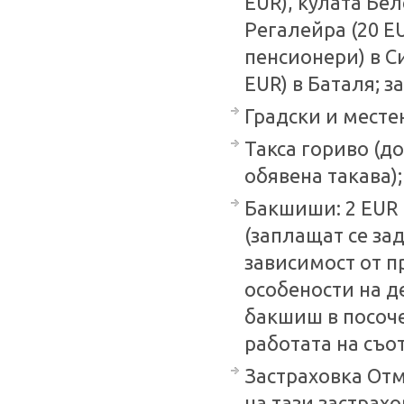
EUR), кулата Бел
Регалейра (20 EU
пенсионери) в С
EUR) в Баталя; з
Градски и месте
Такса гориво (д
обявена такава);
Бакшиши: 2 EUR 
(заплащат се за
зависимост от п
особености на д
бакшиш в посоче
работата на съо
Застраховка Отм
на тази застрахов