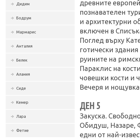
древните европей
Дидим
познавателен тур
Бодрум
и архитектурни об
включен в Списък
Мармарис
Поглед върху Кате
Анталия
готически здания
руините на римски
Белек
Параклис на кости
Алания
човешки кости и ч
Вечеря и нощувка
Сиде
Кемер
ДЕН 5
Закуска. Свободн
Лара
Обидуш, Назаре, 
Фетие
едни от най-извес