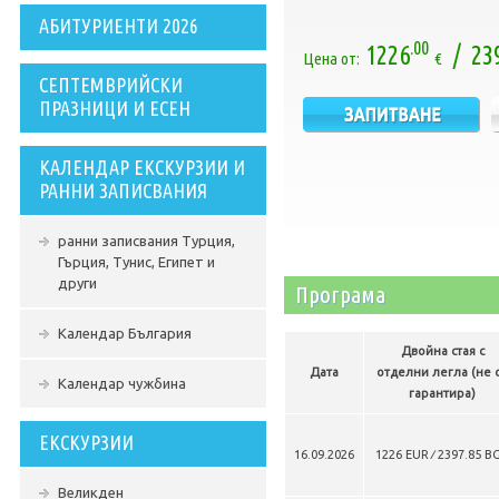
АБИТУРИЕНТИ 2026
.00
1226
/ 23
Цена от:
€
СЕПТЕМВРИЙСКИ
ПРАЗНИЦИ И ЕСЕН
КАЛЕНДАР ЕКСКУРЗИИ И
РАННИ ЗАПИСВАНИЯ
ранни записвания Турция,
Гърция, Тунис, Египет и
други
Програма
Календар България
Двойна стая с
Дата
отделни легла (не 
Календар чужбина
гарантира)
ЕКСКУРЗИИ
16.09.2026
1226 EUR ∕ 2397.85 B
Великден