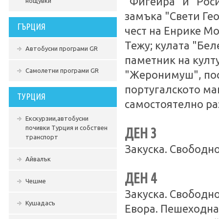
"Фигейра" и "Роси
нощувки
замъка "Свети Ге
ГЪРЦИЯ
чест на Енрике М
Тежу; кулата "Бел
Автобусни програми GR
паметник на култ
Самолетни програми GR
"Жеронимуш", пост
португалското ма
ТУРЦИЯ
самостоятелно ра
Екскурзии,автобусни
почивки Турция и собствен
ДЕН 3
транспорт
Закуска. Свободно
Айвалък
ДЕН 4
Чешме
Закуска. Свободн
Кушадасъ
Евора. Пешеходна 