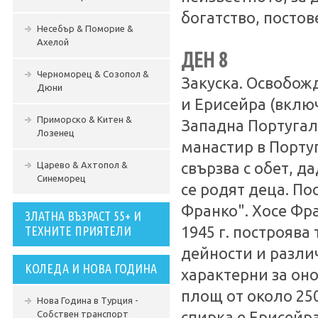
богатство, постов
Несебър & Поморие &
Ахелой
ДЕН 8
Черноморец & Созопол &
Закуска. Освобож
Дюни
и Ерисейра (включ
Приморско & Китен &
Западна Португал
Лозенец
манастир в Португ
Царево & Ахтопол &
свързва с обет, д
Синеморец
се родят деца. П
Франко". Хосе Фра
ЗЛАТНА ВЪЗРАСТ 55+ И
ТЕХНИТЕ ПРИЯТЕЛИ
1945 г. построява
дейности и различ
КОЛЕДА И НОВА ГОДИНА
характерни за оно
площ от около 250
Нова Година в Турция -
Собствен транспорт
спирка е Ерисейр