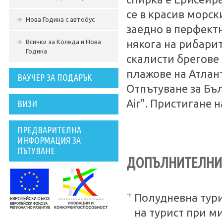
се в красив морс
Нова Година с автобус
заедно в перфект
Всички за Коледа и Нова
някога на рибари
Година
скалисти брегове
плажове на Атлан
ВАУЧЕР ЗА ПОДАРЪК
Отпътуване за Бъл
Air". Пристигане 
ВИЗИ
ПРЕДВАРИТЕЛНА
ИНФОРМАЦИЯ ЗА
ПЪТУВАНЕ
ДОПЪЛНИТЕЛНИ 
Полудневна тури
на турист при ми