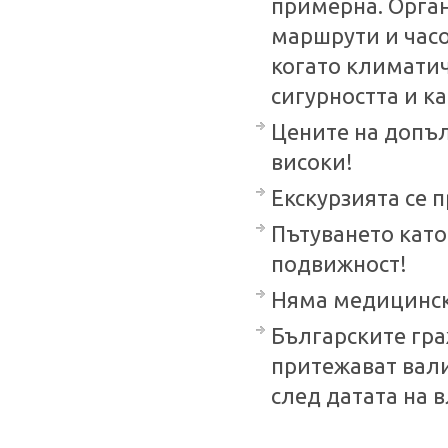
примерна. Орган
маршрути и часо
когато климатич
сигурността и ка
Цените на допъл
високи!
Екскурзията се 
Пътуването като
подвижност!
Няма медицински
Българските гра
притежават вал
след датата на в