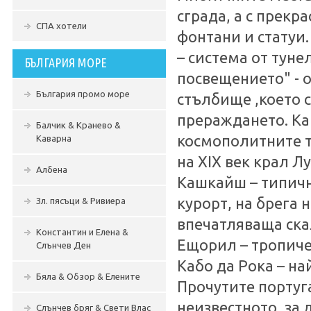
сграда, а с прекр
СПА хотели
фонтани и статуи
– система от туне
БЪЛГАРИЯ МОРЕ
пoсвещението" - 
България промо море
стълбище ,което 
прераждането. Ка
Балчик & Кранево &
космополитните т
Каварна
на XIX век крал Л
Албена
Кашкайш – типичн
курорт, на брега н
Зл. пясъци & Ривиера
впечатляваща скал
Константин и Елена &
Ещорил – тропиче
Слънчев Ден
Кабо да Рока – на
Бяла & Обзор & Елените
Прочутите португ
неизвестното, за 
Слънчев бряг & Свети Влас