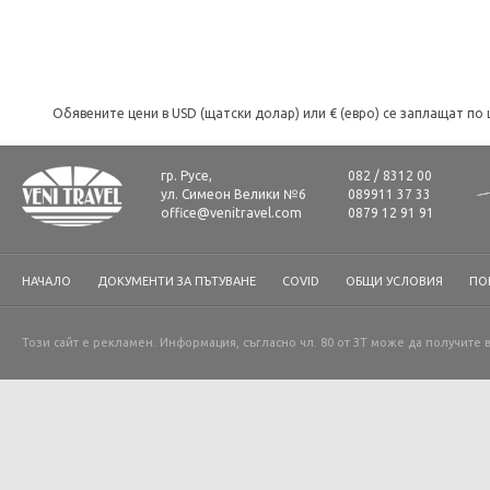
Обявените цени в USD (щатски долар) или € (евро) се заплащат по 
гр. Русе,
082 / 8312 00
ул. Симеон Велики №6
089911 37 33
office@venitravel.com
0879 12 91 91
НАЧАЛО
ДОКУМЕНТИ ЗА ПЪТУВАНЕ
COVID
ОБЩИ УСЛОВИЯ
ПО
Този сайт е рекламен. Информация, съгласно чл. 80 от ЗТ може да получите 