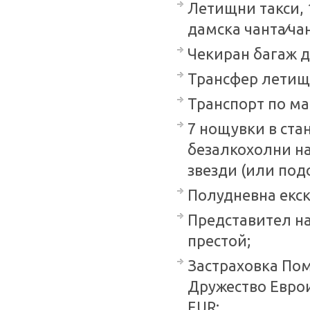
Летищни такси, 1
дамска чанта∕чан
Чекиран багаж до
Трансфер летище
Транспорт по ма
7 нощувки в ста
безалкохолни на
звезди (или под
Полудневна екск
Представител на
престой;
Застраховка Пом
Дружество Еврои
EUR;