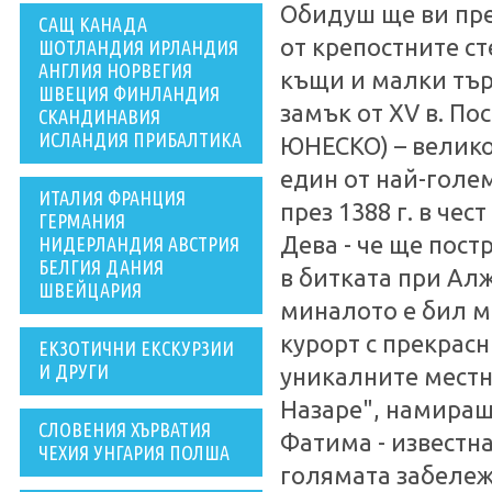
Обидуш ще ви пре
САЩ КАНАДА
от крепостните с
ШОТЛАНДИЯ ИРЛАНДИЯ
АНГЛИЯ НОРВЕГИЯ
къщи и малки тър
ШВЕЦИЯ ФИНЛАНДИЯ
замък от XV в. По
СКАНДИНАВИЯ
ИСЛАНДИЯ ПРИБАЛТИКА
ЮНЕСКО) – велико
един от най-голе
ИТАЛИЯ ФРАНЦИЯ
през 1388 г. в чес
ГЕРМАНИЯ
Дева - че ще пос
НИДЕРЛАНДИЯ АВСТРИЯ
БЕЛГИЯ ДАНИЯ
в битката при Алж
ШВЕЙЦАРИЯ
миналото е бил м
курорт с прекрасн
ЕКЗОТИЧНИ ЕКСКУРЗИИ
И ДРУГИ
уникалните местн
Назаре", намиращ
СЛОВЕНИЯ ХЪРВАТИЯ
Фатима - известна
ЧЕХИЯ УНГАРИЯ ПОЛША
голямата забележ