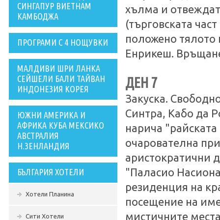
СИНГАПУР ВИЕТНАМ
хълма и отвеждат
КАМБОДЖА
(търговската част
положено тялото 
ПРОГРАМИ С 4 НОЩУВКИ
Енрикеш. Връщане
МАЛДИВИ ШРИ ЛАНКА
СЕЙШЕЛИ БАЛИ ТАЙВАН
ДЕН 7
ИНДОНЕЗИЯ КОРЕЯ
Закуска. Свободн
Синтра, Кабо да 
ЮЖНИ АМЕРИКА И
АФРИКА КУБА МЕКСИКО
нарича "райската 
АВСТРАЛИЯ
очарователна прир
Н.ЗЕНЛАНДИЯ
аристократични д
"Паласио Насиона
БЪЛГАРИЯ ХОТЕЛИ
резиденция на кр
Хотели Планина
посещение на име
мистичните места
Сити Хотели