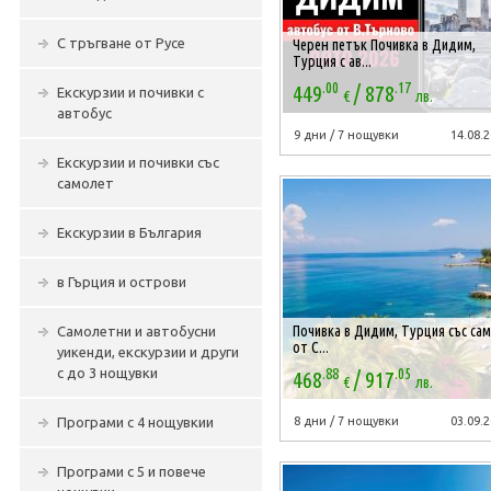
С тръгване от Русе
Черен петък Почивка в Дидим,
Турция с ав...
.00
.17
/
449
878
Екскурзии и почивки с
€
лв.
автобус
9 дни / 7 нощувки
14.08.2
Екскурзии и почивки със
самолет
Екскурзии в България
в Гърция и острови
Почивка в Дидим, Турция със са
Самолетни и автобусни
от С...
уикенди, екскурзии и други
.88
.05
/
с до 3 нощувки
468
917
€
лв.
Програми с 4 нощувкии
8 дни / 7 нощувки
03.09.2
Програми с 5 и повече