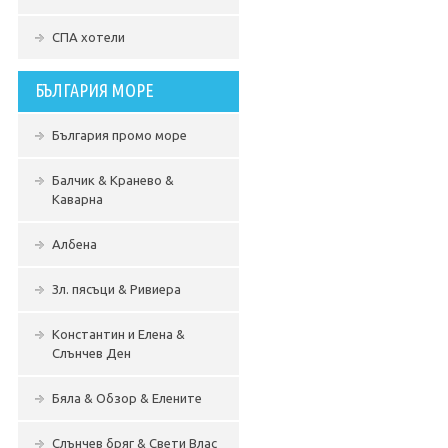
СПА хотели
БЪЛГАРИЯ МОРЕ
България промо море
Балчик & Кранево &
Каварна
Албена
Зл. пясъци & Ривиера
Константин и Елена &
Слънчев Ден
Бяла & Обзор & Елените
Слънчев бряг & Свети Влас