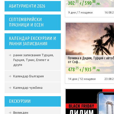
.11
.88
/
302
590
€
лв.
АБИТУРИЕНТИ 2026
9 дни / 7 нощувки
16.08.2
СЕПТЕМВРИЙСКИ
ПРАЗНИЦИ И ЕСЕН
КАЛЕНДАР ЕКСКУРЗИИ И
РАННИ ЗАПИСВАНИЯ
ранни записвания Турция,
Почивка в Дидим, Турция с авто
Гърция, Тунис, Египет и
от Соф...
други
.25
.38
/
478
935
€
лв.
Календар България
14 дни / 12 нощувки
23.08.2
Календар чужбина
ЕКСКУРЗИИ
Великден