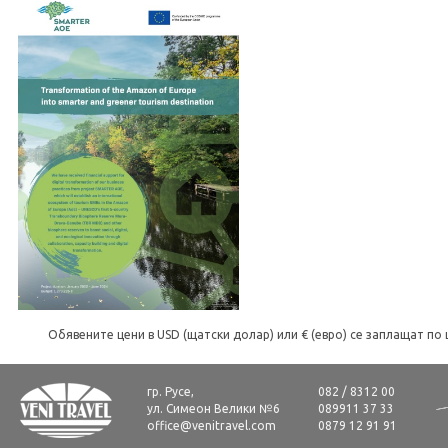
Обявените цени в USD (щатски долар) или € (евро) се заплащат по 
гр. Русе,
082 / 8312 00
ул. Симеон Велики №6
089911 37 33
office@venitravel.com
0879 12 91 91