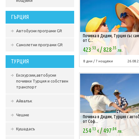
нощувки
ГЪРЦИЯ
Автобусни програми GR
Почивка в Дидим, Турция със са
от С...
Самолетни програми GR
.53
.35
/
423
828
€
лв.
ТУРЦИЯ
8 дни / 7 нощувки
26.08.2
Екскурзии,автобусни
почивки Турция и собствен
транспорт
Айвалък
Чешме
Почивка в Дидим, Турция с авто
от Соф...
.13
.04
/
Кушадасъ
254
497
€
лв.