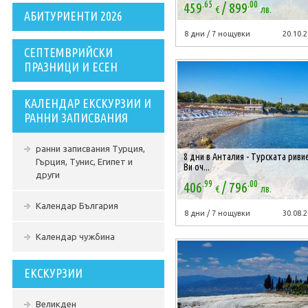
.65
.00
/
459
899
€
лв.
АБИТУРИЕНТИ 2026
8 дни / 7 нощувки
20.10.2
СЕПТЕМВРИЙСКИ
ПРАЗНИЦИ И ЕСЕН
КАЛЕНДАР ЕКСКУРЗИИ И
РАННИ ЗАПИСВАНИЯ
ранни записвания Турция,
8 дни в Анталия - Турската риви
Гърция, Тунис, Египет и
Ви оч...
други
.99
.00
/
406
796
€
лв.
Календар България
8 дни / 7 нощувки
30.08.2
Календар чужбина
ЕКСКУРЗИИ
Великден