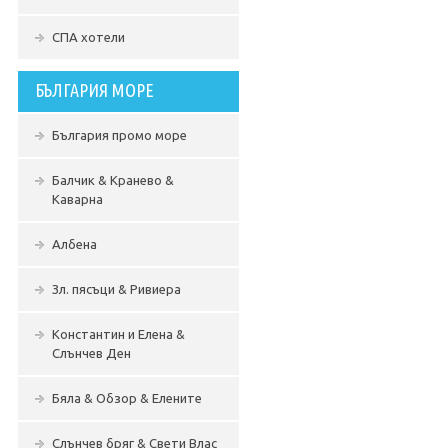
СПА хотели
БЪЛГАРИЯ МОРЕ
България промо море
Балчик & Кранево &
Каварна
Албена
Зл. пясъци & Ривиера
Константин и Елена &
Слънчев Ден
Бяла & Обзор & Елените
Слънчев бряг & Свети Влас