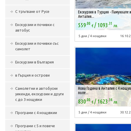
С тръгване от Русе
Екскурзия в Турция - Памуккале 
Анталия...
.00
.31
/
559
1093
Екскурзии и почивки с
€
лв.
автобус
5 дни / 4 нощувки
16.10.2
Екскурзии и почивки със
самолет
Екскурзии в България
в Гърция и острови
Нова Година в Анталия с 4 нощув
Самолетни и автобусни
поле...
уикенди, екскурзии и други
.00
.34
/
с до 3 нощувки
830
1623
€
лв.
Програми с 4 нощувкии
5 дни / 4 нощувки
30.12.2
Програми с 5 и повече