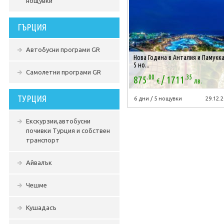
нощувки
ГЪРЦИЯ
Автобусни програми GR
Нова Година в Анталия и Памукка
5 но...
Самолетни програми GR
.00
.35
/
875
1711
€
лв.
ТУРЦИЯ
6 дни / 5 нощувки
29.12.2
Екскурзии,автобусни
почивки Турция и собствен
транспорт
Айвалък
Чешме
Кушадасъ