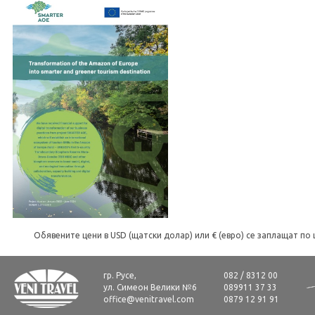
Обявените цени в USD (щатски долар) или € (евро) се заплащат по 
гр. Русе,
082 / 8312 00
ул. Симеон Велики №6
089911 37 33
office@venitravel.com
0879 12 91 91