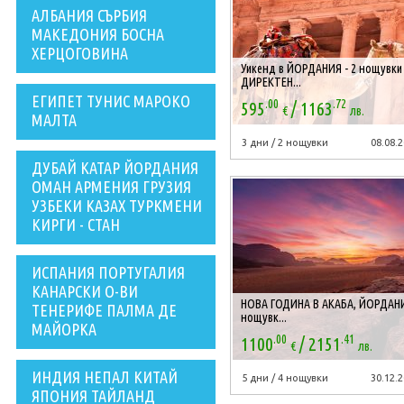
АЛБАНИЯ СЪРБИЯ
МАКЕДОНИЯ БОСНА
ХЕРЦОГОВИНА
Уикенд в ЙОРДАНИЯ - 2 нощувки 
ДИРЕКТЕН...
ЕГИПЕТ ТУНИС МАРОКО
.00
.72
/
595
1163
€
лв.
МАЛТА
3 дни / 2 нощувки
08.08.2
ДУБАЙ КАТАР ЙОРДАНИЯ
ОМАН АРМЕНИЯ ГРУЗИЯ
УЗБЕКИ КАЗАХ ТУРКМЕНИ
КИРГИ - СТАН
ИСПАНИЯ ПОРТУГАЛИЯ
КАНАРСКИ О-ВИ
НОВА ГОДИНА В АКАБА, ЙОРДАНИ
ТЕНЕРИФЕ ПАЛМА ДЕ
нощувк...
МАЙОРКА
.00
.41
/
1100
2151
€
лв.
ИНДИЯ НЕПАЛ КИТАЙ
5 дни / 4 нощувки
30.12.2
ЯПОНИЯ ТАЙЛАНД