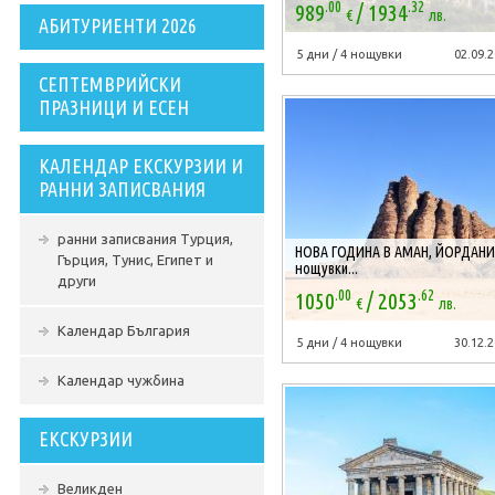
.00
.32
/
989
1934
€
лв.
АБИТУРИЕНТИ 2026
5 дни / 4 нощувки
02.09.2
СЕПТЕМВРИЙСКИ
ПРАЗНИЦИ И ЕСЕН
КАЛЕНДАР ЕКСКУРЗИИ И
РАННИ ЗАПИСВАНИЯ
ранни записвания Турция,
НОВА ГОДИНА В АМАН, ЙОРДАНИЯ
Гърция, Тунис, Египет и
нощувки...
други
.00
.62
/
1050
2053
€
лв.
Календар България
5 дни / 4 нощувки
30.12.2
Календар чужбина
ЕКСКУРЗИИ
Великден