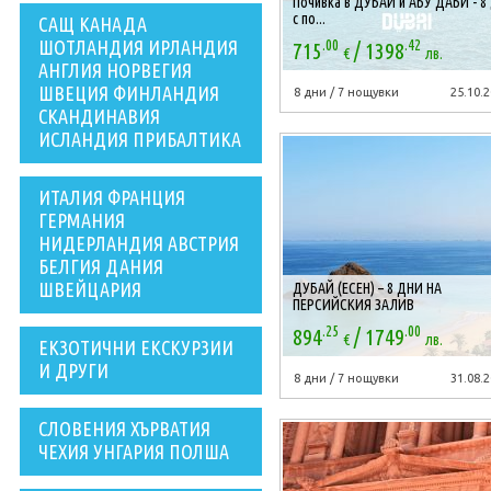
Почивка в ДУБАЙ и АБУ ДАБИ - 8 
с по...
САЩ КАНАДА
.00
.42
/
ШОТЛАНДИЯ ИРЛАНДИЯ
715
1398
€
лв.
АНГЛИЯ НОРВЕГИЯ
ШВЕЦИЯ ФИНЛАНДИЯ
8 дни / 7 нощувки
25.10.2
СКАНДИНАВИЯ
ИСЛАНДИЯ ПРИБАЛТИКА
ИТАЛИЯ ФРАНЦИЯ
ГЕРМАНИЯ
НИДЕРЛАНДИЯ АВСТРИЯ
БЕЛГИЯ ДАНИЯ
ШВЕЙЦАРИЯ
ДУБАЙ (ЕСЕН) – 8 ДНИ НА
ПЕРСИЙСКИЯ ЗАЛИВ
.25
.00
/
894
1749
€
лв.
ЕКЗОТИЧНИ ЕКСКУРЗИИ
И ДРУГИ
8 дни / 7 нощувки
31.08.2
СЛОВЕНИЯ ХЪРВАТИЯ
ЧЕХИЯ УНГАРИЯ ПОЛША