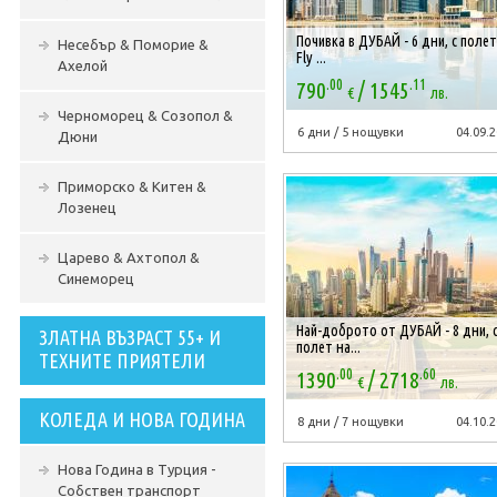
Почивка в ДУБАЙ - 6 дни, с полет
Несебър & Поморие &
Fly ...
Ахелой
.00
.11
/
790
1545
€
лв.
Черноморец & Созопол &
6 дни / 5 нощувки
04.09.2
Дюни
Приморско & Китен &
Лозенец
Царево & Ахтопол &
Синеморец
Най-доброто от ДУБАЙ - 8 дни, 
ЗЛАТНА ВЪЗРАСТ 55+ И
полет на...
ТЕХНИТЕ ПРИЯТЕЛИ
.00
.60
/
1390
2718
€
лв.
КОЛЕДА И НОВА ГОДИНА
8 дни / 7 нощувки
04.10.2
Нова Година в Турция -
Собствен транспорт