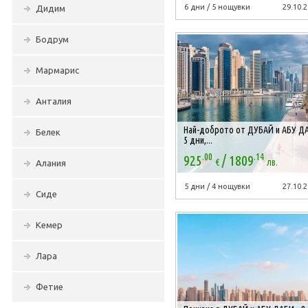
6 дни / 5 нощувки
29.10.2
Дидим
Бодрум
Мармарис
Анталия
Най-доброто от ДУБАЙ и АБУ ДА
Белек
5 дни,...
.00
.14
/
925
1809
€
лв.
Алания
5 дни / 4 нощувки
27.10.2
Сиде
Кемер
Лара
Фетие