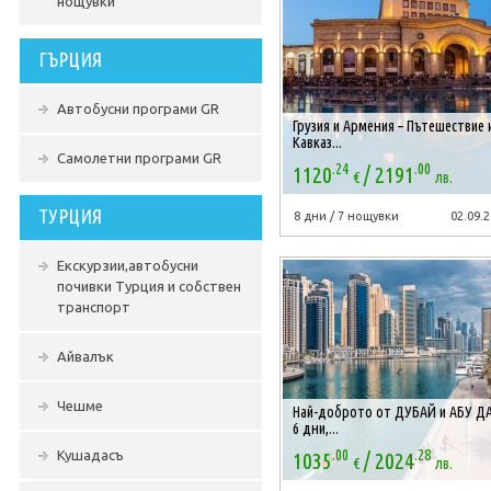
нощувки
ГЪРЦИЯ
Автобусни програми GR
Грузия и Армения – Пътешествие 
Кавказ...
Самолетни програми GR
.24
.00
/
1120
2191
€
лв.
ТУРЦИЯ
8 дни / 7 нощувки
02.09.2
Екскурзии,автобусни
почивки Турция и собствен
транспорт
Айвалък
Чешме
Най-доброто от ДУБАЙ и АБУ ДА
6 дни,...
.00
.28
/
Кушадасъ
1035
2024
€
лв.