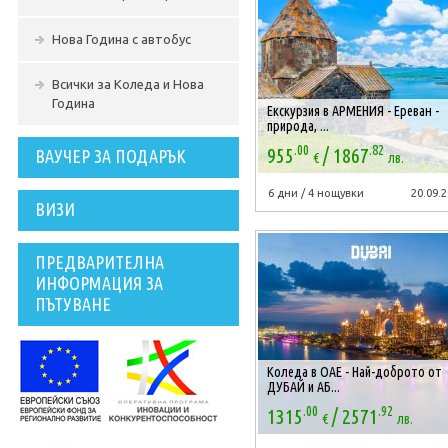
Нова Година с автобус
Всички за Коледа и Нова
Година
Екскурзия в АРМЕНИЯ - Ереван -
природа, ...
.00
.82
/
955
1867
ВАУЧЕР ЗА ПОДАРЪК
€
лв.
6 дни / 4 нощувки
20.09.2
ВИЗИ
ПРЕДВАРИТЕЛНА
ИНФОРМАЦИЯ ЗА
ПЪТУВАНЕ
Коледа в ОАЕ - Най-доброто от
ДУБАЙ и АБ...
.00
.92
/
1315
2571
€
лв.