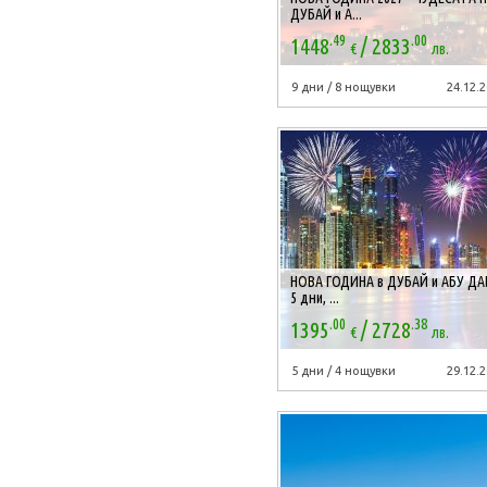
ДУБАЙ и А...
.49
.00
/
1448
2833
€
лв.
9 дни / 8 нощувки
24.12.2
НОВА ГОДИНА в ДУБАЙ и АБУ ДА
5 дни, ...
.00
.38
/
1395
2728
€
лв.
5 дни / 4 нощувки
29.12.2