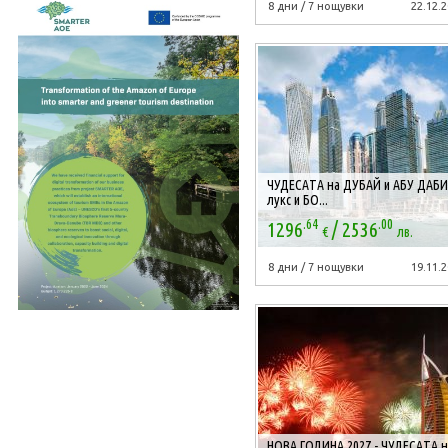
8 дни / 7 нощувки
22.12.2
ЧУДЕСАТА на ДУБАЙ и АБУ ДАБИ
лукс и БО...
.64
.00
/
1296
2536
€
лв.
8 дни / 7 нощувки
19.11.2
НОВА ГОДИНА 2027 - ЧУДЕСАТА н