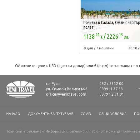
Почивка в Салала, Оман с чартъ
полет ...
.20
.13
/
1138
2226
€
лв.
8 дни / 7 нощувки
30.10.2
Обявените цени в USD (щатски долар) или € (евро) се заплащат по 
гр. Русе,
082 / 8312 00
ул. Симеон Велики №6
089911 37 33
office@venitravel.com
0879 12 91 91
НАЧАЛО
ДОКУМЕНТИ ЗА ПЪТУВАНЕ
COVID
ОБЩИ УСЛОВИЯ
ПО
Този сайт е рекламен. Информация, съгласно чл. 80 от ЗТ може да получите 