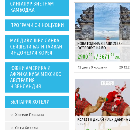
СИНГАПУР ВИЕТНАМ
КАМБОДЖА
ПРОГРАМИ С 4 НОЩУВКИ
МАЛДИВИ ШРИ ЛАНКА
НОВА ГОДИНА В БАЛИ 2027 -
СЕЙШЕЛИ БАЛИ ТАЙВАН
ОСТРОВЪТ НА БО...
ИНДОНЕЗИЯ КОРЕЯ
.00
.91
/
2900
5671
€
лв.
ЮЖНИ АМЕРИКА И
12 дни / 9 нощувки
29.12.2
АФРИКА КУБА МЕКСИКО
АВСТРАЛИЯ
Н.ЗЕНЛАНДИЯ
БЪЛГАРИЯ ХОТЕЛИ
Хотели Планина
Коледа в ДУБАЙ и АБУ ДАБИ - 6 
с пол...
Сити Хотели