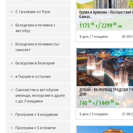
С тръгване от Русе
Грузия и Армения – Пътешествие 
Кавказ...
.46
.00
/
1175
2299
Екскурзии и почивки с
€
лв.
автобус
8 дни / 7 нощувки
02.09.2
Екскурзии и почивки със
самолет
Екскурзии в България
в Гърция и острови
ДУБАЙ – ВЪЛНУВАЩ ГРАДСКИ ТУ
Самолетни и автобусни
ДНИ
уикенди, екскурзии и други
.86
.00
/
с до 3 нощувки
740
1449
€
лв.
Програми с 4 нощувкии
6 дни / 5 нощувки
21.08.2
Програми с 5 и повече