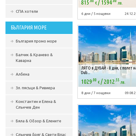
.00
.00
/
815
1594
€
лв.
СПА хотели
6 дни / 5 нощувки
24.12.2
БЪЛГАРИЯ МОРЕ
България промо море
Балчик & Кранево &
Каварна
ЛЯТО в ДУБАЙ - 8 дни, с полет на
Dub...
Албена
.00
.55
/
1029
2012
€
лв.
Зл. пясъци & Ривиера
8 дни / 7 нощувки
09.08.2
Константин и Елена &
Слънчев Ден
Бяла & Обзор & Елените
Слънчев бряг & Свети Влас