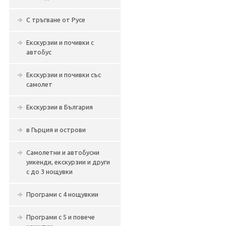
С тръгване от Русе
Екскурзии и почивки с
автобус
Екскурзии и почивки със
самолет
Екскурзии в България
в Гърция и острови
Самолетни и автобусни
уикенди, екскурзии и други
с до 3 нощувки
Програми с 4 нощувкии
Програми с 5 и повече