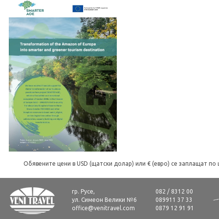
Обявените цени в USD (щатски долар) или € (евро) се заплащат по 
гр. Русе,
082 / 8312 00
ул. Симеон Велики №6
089911 37 33
office@venitravel.com
0879 12 91 91