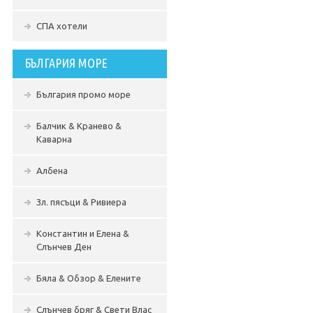
СПА хотели
БЪЛГАРИЯ МОРЕ
България промо море
Балчик & Кранево &
Каварна
Албена
Зл. пясъци & Ривиера
Константин и Елена &
Слънчев Ден
Бяла & Обзор & Елените
Слънчев бряг & Свети Влас