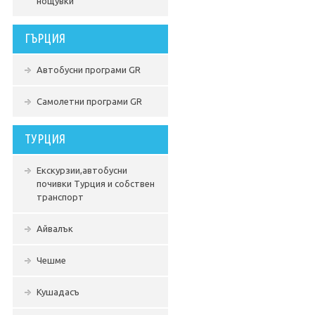
нощувки
ГЪРЦИЯ
Автобусни програми GR
Самолетни програми GR
ТУРЦИЯ
Екскурзии,автобусни
почивки Турция и собствен
транспорт
Айвалък
Чешме
Кушадасъ