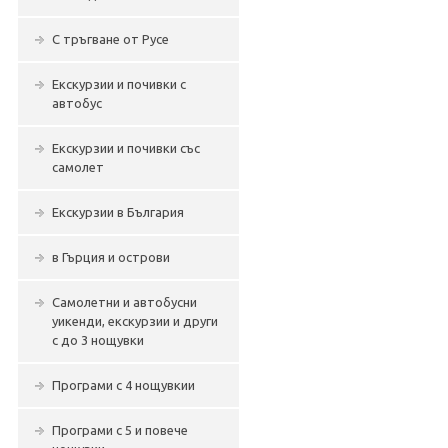
С тръгване от Русе
Екскурзии и почивки с
автобус
Екскурзии и почивки със
самолет
Екскурзии в България
в Гърция и острови
Самолетни и автобусни
уикенди, екскурзии и други
с до 3 нощувки
Програми с 4 нощувкии
Програми с 5 и повече