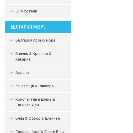
СПА хотели
БЪЛГАРИЯ МОРЕ
България промо море
Балчик & Кранево &
Каварна
Албена
Зл. пясъци & Ривиера
Константин и Елена &
Слънчев Ден
Бяла & Обзор & Елените
Слънчев бряг & Свети Влас