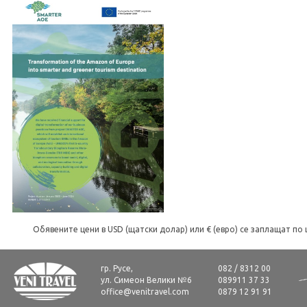
Обявените цени в USD (щатски долар) или € (евро) се заплащат по 
гр. Русе,
082 / 8312 00
ул. Симеон Велики №6
089911 37 33
office@venitravel.com
0879 12 91 91