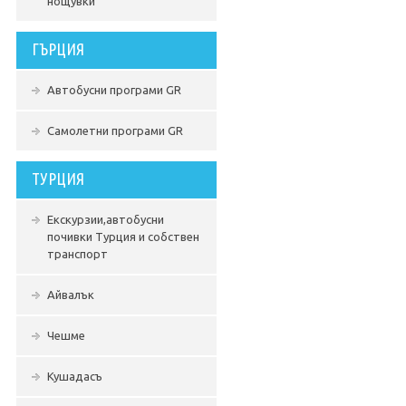
нощувки
ГЪРЦИЯ
Автобусни програми GR
Самолетни програми GR
ТУРЦИЯ
Екскурзии,автобусни
почивки Турция и собствен
транспорт
Айвалък
Чешме
Кушадасъ