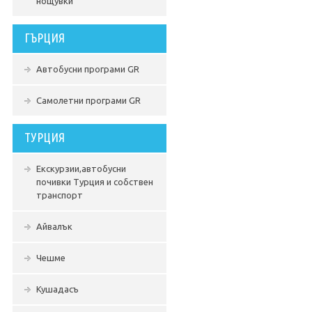
нощувки
ГЪРЦИЯ
Автобусни програми GR
Самолетни програми GR
ТУРЦИЯ
Екскурзии,автобусни
почивки Турция и собствен
транспорт
Айвалък
Чешме
Кушадасъ