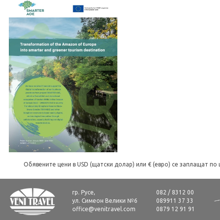
Обявените цени в USD (щатски долар) или € (евро) се заплащат по 
гр. Русе,
082 / 8312 00
ул. Симеон Велики №6
089911 37 33
office@venitravel.com
0879 12 91 91