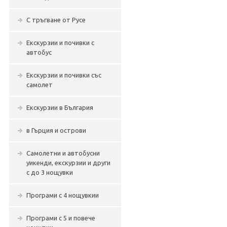
С тръгване от Русе
Екскурзии и почивки с
автобус
Екскурзии и почивки със
самолет
Екскурзии в България
в Гърция и острови
Самолетни и автобусни
уикенди, екскурзии и други
с до 3 нощувки
Програми с 4 нощувкии
Програми с 5 и повече