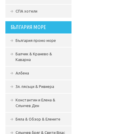
СПА хотели
БЪЛГАРИЯ МОРЕ
България промо море
Балчик & Кранево &
Каварна
Албена
Зл. пясъци & Ривиера
Константин и Елена &
Слънчев Ден
Бяла & Обзор & Елените
Слънчев бряг & Свети Влас