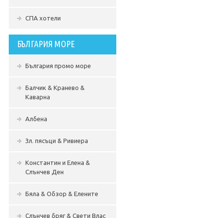
СПА хотели
БЪЛГАРИЯ МОРЕ
България промо море
Балчик & Кранево &
Каварна
Албена
Зл. пясъци & Ривиера
Константин и Елена &
Слънчев Ден
Бяла & Обзор & Елените
Слънчев бряг & Свети Влас