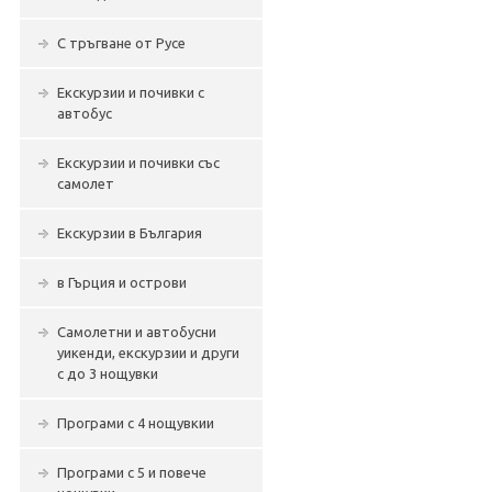
С тръгване от Русе
Екскурзии и почивки с
автобус
Екскурзии и почивки със
самолет
Екскурзии в България
в Гърция и острови
Самолетни и автобусни
уикенди, екскурзии и други
с до 3 нощувки
Програми с 4 нощувкии
Програми с 5 и повече