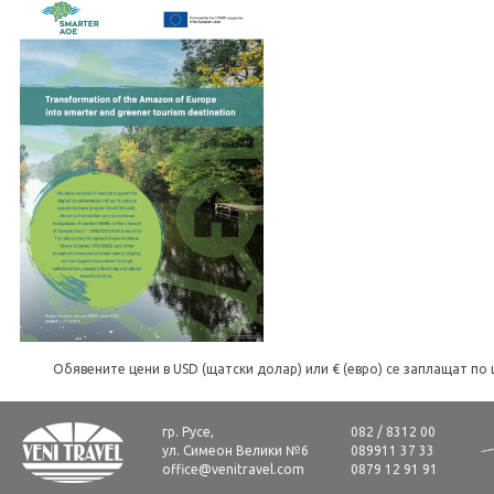
Обявените цени в USD (щатски долар) или € (евро) се заплащат по 
гр. Русе,
082 / 8312 00
ул. Симеон Велики №6
089911 37 33
office@venitravel.com
0879 12 91 91