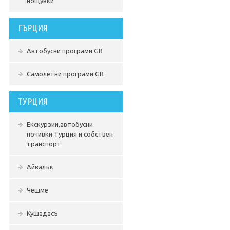
нощувки
ГЪРЦИЯ
Автобусни програми GR
Самолетни програми GR
ТУРЦИЯ
Екскурзии,автобусни
почивки Турция и собствен
транспорт
Айвалък
Чешме
Кушадасъ