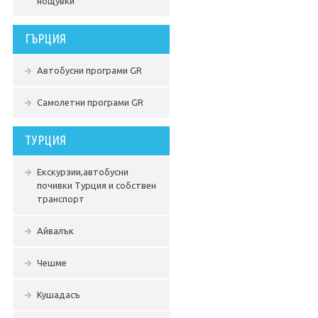
нощувки
ГЪРЦИЯ
Автобусни програми GR
Самолетни програми GR
ТУРЦИЯ
Екскурзии,автобусни
почивки Турция и собствен
транспорт
Айвалък
Чешме
Кушадасъ