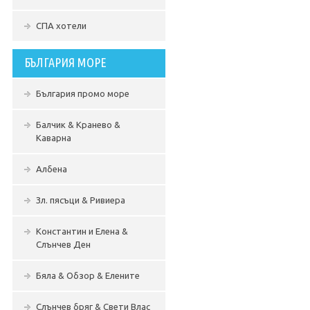
СПА хотели
БЪЛГАРИЯ МОРЕ
България промо море
Балчик & Кранево &
Каварна
Албена
Зл. пясъци & Ривиера
Константин и Елена &
Слънчев Ден
Бяла & Обзор & Елените
Слънчев бряг & Свети Влас