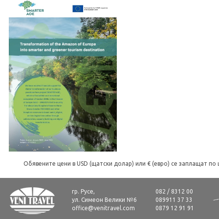
Обявените цени в USD (щатски долар) или € (евро) се заплащат по 
гр. Русе,
082 / 8312 00
ул. Симеон Велики №6
089911 37 33
office@venitravel.com
0879 12 91 91