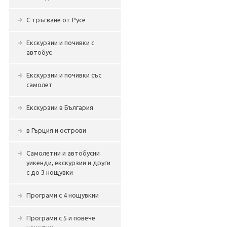
С тръгване от Русе
Екскурзии и почивки с
автобус
Екскурзии и почивки със
самолет
Екскурзии в България
в Гърция и острови
Самолетни и автобусни
уикенди, екскурзии и други
с до 3 нощувки
Програми с 4 нощувкии
Програми с 5 и повече