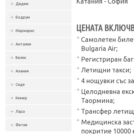
Катания - София
Дидим
Бодрум
ЦЕНАТА ВКЛЮЧВ
Мармарис
Самолетен билет
Анталия
Bulgaria Air;
Белек
Регистриран бага
Летищни такси;
Алания
4 нощувки със за
Сиде
Целодневна екск
Кемер
Таормина;
Трансфер летище
Лара
Медицинска заст
Фетие
покритие 10000 е