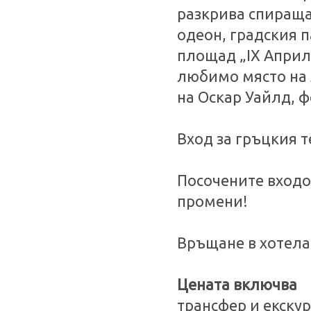
разкрива спираща
одеон, градския 
площад „IX Април”
любимо място на
на Оскар Уайлд, ф
Вход за гръцкия т
Посочените входов
промени!
Връщане в хотела 
Цената включва
трансфер и екску