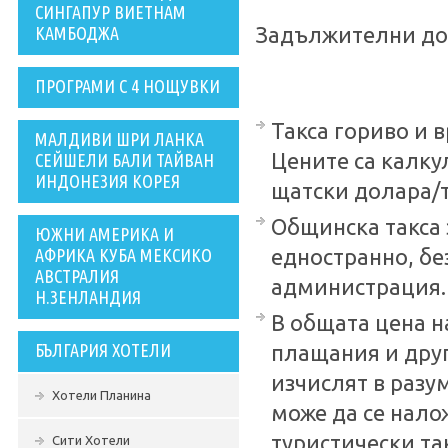
СИНГАПУР ВИЕТНАМ
КАМБОДЖА
Задължителни до
ПРОГРАМИ С 4 НОЩУВКИ
Такса гориво и 
МАЛДИВИ ШРИ ЛАНКА
Цените са калку
СЕЙШЕЛИ БАЛИ ТАЙВАН
ИНДОНЕЗИЯ КОРЕЯ
щатски долара/т
Общинска такса 
ЮЖНИ АМЕРИКА И
АФРИКА КУБА МЕКСИКО
едностранно, б
АВСТРАЛИЯ
администрация.
Н.ЗЕНЛАНДИЯ
В общата цена н
БЪЛГАРИЯ ХОТЕЛИ
плащания и друг
изчислят в разу
Хотели Планина
може да се нало
туристически так
Сити Хотели