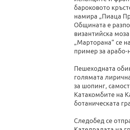
бароковото кръст
намира „Пиаца Пре
Общината е разпо
византийска моза
„Марторана” се н
пример за арабо-
Пешеходната обик
голямата лирична
за шопинг, самос
Катакомбите на К
ботаническата гр
Следобед се отпр
Катедралата на г