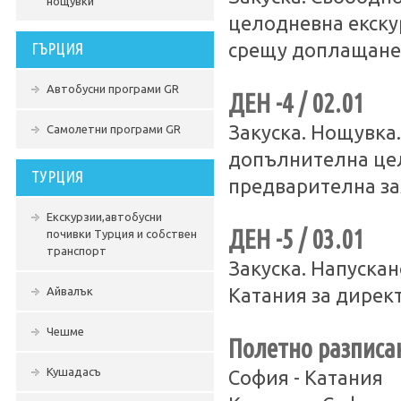
нощувки
целодневна екску
ГЪРЦИЯ
срещу доплащане
Автобусни програми GR
ДЕН -4 / 02.01
Закуска. Нощувка
Самолетни програми GR
допълнителна цел
ТУРЦИЯ
предварителна за
Екскурзии,автобусни
ДЕН -5 / 03.01
почивки Турция и собствен
транспорт
Закуска. Напускан
Айвалък
Катания за директ
Чешме
Полетно разписа
Кушадасъ
София - Катания