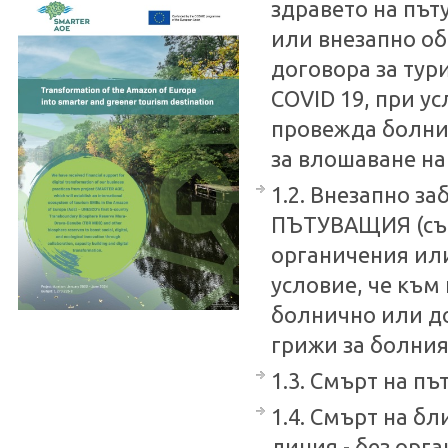
здравето на път
или внезапно о
договора за тур
COVID 19, при ус
провежда болни
за влошаване на
1.2. Внезапно з
ПЪТУВАЩИЯ (съпр
органичения или
условие, че към
болнично или д
грижи за болния
1.3. Смърт на пъ
1.4. Смърт на бл
линия - без орг