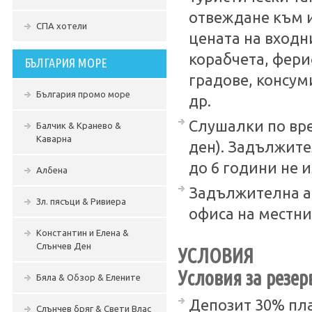
отвеждане към и
СПА хотели
цената на входн
корабчета, фери
БЪЛГАРИЯ МОРЕ
градове, консум
България промо море
др.
Слушалки по врем
Балчик & Кранево &
Каварна
ден). Задължите
до 6 години не и
Албена
Задължителна ад
Зл. пясъци & Ривиера
офиса на местни
Константин и Елена &
Слънчев Ден
УСЛОВИЯ
Условия за резер
Бяла & Обзор & Елените
Депозит 30% пла
Слънчев бряг & Свети Влас