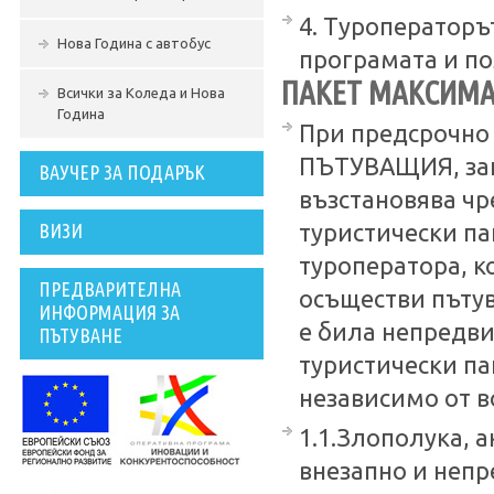
4. Туроператоръ
Нова Година с автобус
програмата и по
ПАКЕТ МАКСИМА
Всички за Коледа и Нова
Година
При предсрочно 
ПЪТУВАЩИЯ, запл
ВАУЧЕР ЗА ПОДАРЪК
възстановява чр
ВИЗИ
туристически па
туроператора, 
ПРЕДВАРИТЕЛНА
осъществи пътув
ИНФОРМАЦИЯ ЗА
е била непредви
ПЪТУВАНЕ
туристически па
независимо от в
1.1.Злополука, 
внезапно и непр