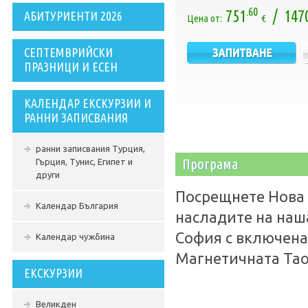
.60
751
/ 147
АБИТУРИЕНТИ 2026
Цена от:
€
СЕПТЕМВРИЙСКИ
ПРАЗНИЦИ И ЕСЕН
КАЛЕНДАР ЕКСКУРЗИИ И
РАННИ ЗАПИСВАНИЯ
ранни записвания Турция,
Програма
Гърция, Тунис, Египет и
други
Посрещнете Нова Г
Календар България
насладите на наш
София с включена
Календар чужбина
Магнетичната Та
ЕКСКУРЗИИ
Великден