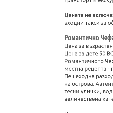
транспорт и екск
Цената не включв
входни такси за о
Романтично Чеф
Цена за възрастен
Цена за дете 50 B
Романтичното Чеф
местна рецепта - 
Пешеходна разход
на острова. Автен
тесни улички, во
величествена кат