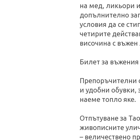
на мед, ликьори 
допълнително за
условия да се сти
четирите действа
височина с въжен
Билет за въжения л
Препоръчителни с
и удобни обувки, 
наеме топло яке.
Отпътуване за Та
живописните улич
– величествено п