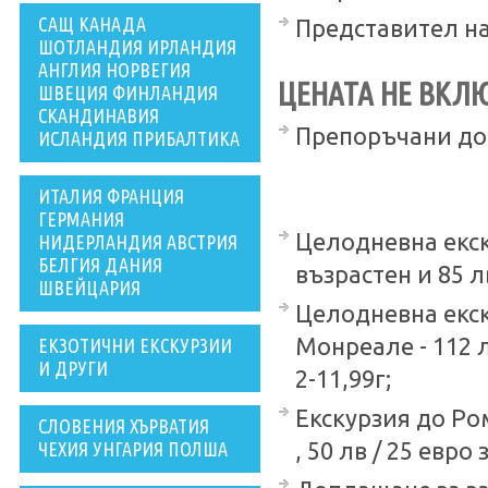
САЩ КАНАДА
Представител на
ШОТЛАНДИЯ ИРЛАНДИЯ
АНГЛИЯ НОРВЕГИЯ
ЦЕНАТА НЕ ВКЛ
ШВЕЦИЯ ФИНЛАНДИЯ
СКАНДИНАВИЯ
Препоръчани до
ИСЛАНДИЯ ПРИБАЛТИКА
ИТАЛИЯ ФРАНЦИЯ
ГЕРМАНИЯ
Целодневна екску
НИДЕРЛАНДИЯ АВСТРИЯ
БЕЛГИЯ ДАНИЯ
възрастен и 85 лв
ШВЕЙЦАРИЯ
Целодневна екс
Монреале - 112 лв
ЕКЗОТИЧНИ ЕКСКУРЗИИ
И ДРУГИ
2-11,99г;
Екскурзия до Ром
СЛОВЕНИЯ ХЪРВАТИЯ
ЧЕХИЯ УНГАРИЯ ПОЛША
, 50 лв / 25 евро 