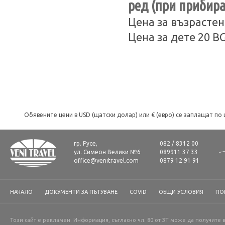
ред (при прибир
Цена за възрастен
Цена за дете 20 B
Обявените цени в USD (щатски долар) или € (евро) се заплащат по 
гр. Русе,
082 / 8312 00
ул. Симеон Велики №6
089911 37 33
office@venitravel.com
0879 12 91 91
НАЧАЛО
ДОКУМЕНТИ ЗА ПЪТУВАНЕ
COVID
ОБЩИ УСЛОВИЯ
ПО
Този сайт е рекламен. Информация, съгласно чл. 80 от ЗТ може да получите 