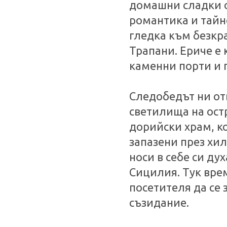
домашни сладки о
романтика и тайнс
гледка към безкр
Трапани. Ериче е 
каменни порти и п
Следобедът ни от
светилища на ост
дорийски храм, ко
запазени през хил
носи в себе си ду
Сицилия. Тук врем
посетителя да се 
съзидание.