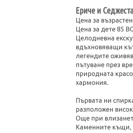
Eриче и Седжест
Цена за възрастен
Цена за дете 85 B
Целодневна екску
вдъхновяващи кът
легендите оживява
пътуване през вр
природната красо
хармония.
Първата ни спирка
разположен високо
Още при влизането
Каменните къщи, 