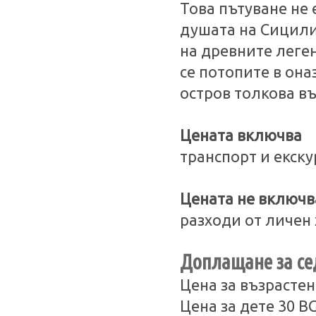
Това пътуване не 
душата на Сицили
на древните леге
се потопите в он
остров толкова в
Цената включва
транспорт и екск
Цената не включв
разходи от личен
Доплащане за сед
Цена за възрастен
Цена за дете 30 B