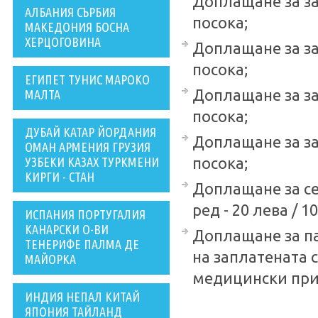
Доплащане за за 
АЛБАНИЯ СЪРБИЯ
посока;
МАКЕДОНИЯ БОСНА
ХЕРЦОГОВИНА
Доплащане за за 
посока;
ЕГИПЕТ ТУНИС МАРОКО
Доплащане за за 
МАЛТА
посока;
ДУБАЙ КАТАР ЙОРДАНИЯ
Доплащане за за 
ОМАН АРМЕНИЯ ГРУЗИЯ
УЗБЕКИ КАЗАХ ТУРКМЕНИ
посока;
КИРГИ - СТАН
Доплащане за се
ред - 20 лева / 1
ИСПАНИЯ ПОРТУГАЛИЯ
КАНАРСКИ О-ВИ
Доплащане за п
ТЕНЕРИФЕ ПАЛМА ДЕ
на заплатената с
МАЙОРКА
медицински прич
ИНДИЯ НЕПАЛ КИТАЙ
ЯПОНИЯ ТАЙЛАНД