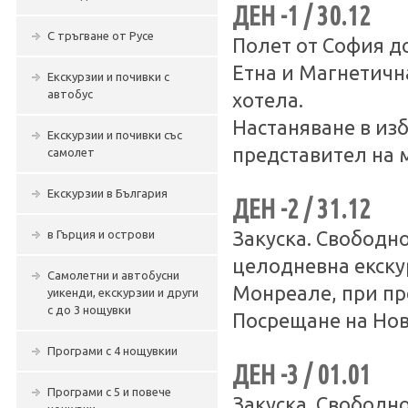
ДЕН -1 / 30.12
С тръгване от Русе
Полет от София д
Етна и Магнетичн
Екскурзии и почивки с
автобус
хотела.
Настаняване в из
Екскурзии и почивки със
представител на 
самолет
Екскурзии в България
ДЕН -2 / 31.12
в Гърция и острови
Закуска. Свободн
целодневна екску
Самолетни и автобусни
Монреале, при пр
уикенди, екскурзии и други
с до 3 нощувки
Посрещане на Нов
Програми с 4 нощувкии
ДЕН -3 / 01.01
Програми с 5 и повече
Закуска. Свободн