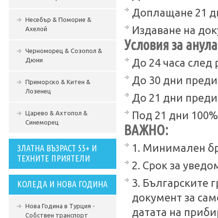
Доплащане 21 д
Несебър & Поморие &
Издаване на док
Ахелой
Условия за анула
Черноморец & Созопол &
Дюни
До 24 часа след 
До 30 дни преди
Приморско & Китен &
Лозенец
До 21 дни преди
Царево & Ахтопол &
Под 21 дни 100%
Синеморец
ВАЖНО:
1. Минимален бр
ЗЛАТНА ВЪЗРАСТ 55+ И
ТЕХНИТЕ ПРИЯТЕЛИ
2. Срок за увед
3. Българските 
КОЛЕДА И НОВА ГОДИНА
документ за сам
Нова Година в Турция -
датата на приби
Собствен транспорт