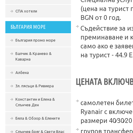
(цена на турист 
СПА хотели
BGN от 0 год.
БЪЛГАРИЯ МОРЕ
Съдействие за и
преминаване и 
България промо море
само ако е заяв
Балчик & Кранево &
на турист - 44.9 E
Каварна
Албена
ЦЕНАТА ВКЛЮЧВ
Зл. пясъци & Ривиера
Константин и Елена &
самолетен билет
Слънчев Ден
Ryanair с включ
Бяла & Обзор & Елените
размери 40∕30∕20
групов трансфер
Слънчев бряг & Свети Влас