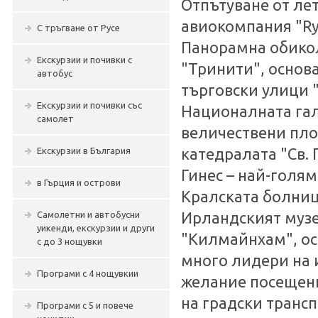
Отпътуване от ле
авиокомпания "Ry
С тръгване от Русе
Панорамна обикол
Екскурзии и почивки с
"Тринити", основа
автобус
търговски улици "
Екскурзии и почивки със
Националната гал
самолет
величествени пло
Екскурзии в България
катедралата "Св. 
Гинес – най-голя
в Гърция и острови
Кралската болница
Самолетни и автобусни
Ирландският музе
уикенди, екскурзии и други
"Килмайнхам", осн
с до 3 нощувки
много лидери на 
Програми с 4 нощувкии
желание посещени
на градски трансп
Програми с 5 и повече