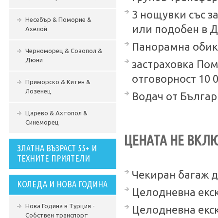
3 нощувки със за
Несебър & Поморие &
или подобен в 
Ахелой
Панорамна обико
Черноморец & Созопол &
Дюни
застраховка Пом
отговорност 10 
Приморско & Китен &
Лозенец
Водач от Бълга
Царево & Ахтопол &
Синеморец
ЦЕНАТА НЕ ВКЛ
ЗЛАТНА ВЪЗРАСТ 55+ И
ТЕХНИТЕ ПРИЯТЕЛИ
Чекиран багаж до 
КОЛЕДА И НОВА ГОДИНА
Целодневна екс
Нова Година в Турция -
Целодневна екск
Собствен транспорт