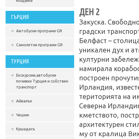
нощувки
ДЕН 2
ГЪРЦИЯ
Закуска. Свободн
градски транспор
Автобусни програми GR
Белфаст – столиц
Самолетни програми GR
уникален дух и а
културни забележи
ТУРЦИЯ
намирала корабос
Екскурзии,автобусни
построен прочути
почивки Турция и собствен
Ирландия, извест
транспорт
територията на им
Айвалък
Северна Ирландия
кметството, постро
Чешме
архитектурен стил
Кушадасъ
му от кралица Вик