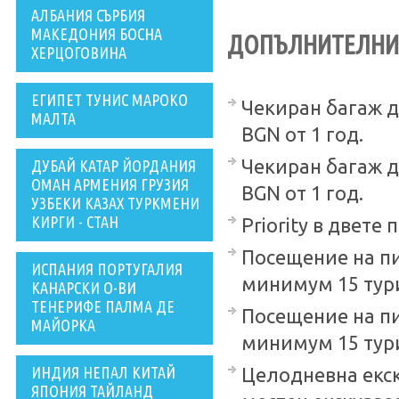
АЛБАНИЯ СЪРБИЯ
МАКЕДОНИЯ БОСНА
ДОПЪЛНИТЕЛНИ 
ХЕРЦОГОВИНА
ЕГИПЕТ ТУНИС МАРОКО
Чекиран багаж до 
МАЛТА
BGN от 1 год.
Чекиран багаж до 
ДУБАЙ КАТАР ЙОРДАНИЯ
ОМАН АРМЕНИЯ ГРУЗИЯ
BGN от 1 год.
УЗБЕКИ КАЗАХ ТУРКМЕНИ
КИРГИ - СТАН
Priority в двете 
Посещение на пи
ИСПАНИЯ ПОРТУГАЛИЯ
минимум 15 турис
КАНАРСКИ О-ВИ
ТЕНЕРИФЕ ПАЛМА ДЕ
Посещение на пи
МАЙОРКА
минимум 15 турис
ИНДИЯ НЕПАЛ КИТАЙ
Целодневна екск
ЯПОНИЯ ТАЙЛАНД