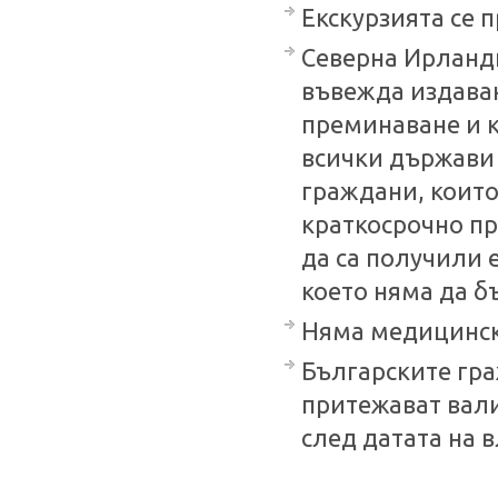
Екскурзията се 
Северна Ирланди
въвежда издаван
преминаване и к
всички държави 
граждани, които
краткосрочно пр
да са получили 
което няма да б
Няма медицински
Българските гра
притежават вал
след датата на в