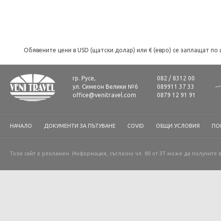
Обявените цени в USD (щатски долар) или € (евро) се заплащат по 
гр. Русе,
082 / 8312 00
ул. Симеон Велики №6
089911 37 33
office@venitravel.com
0879 12 91 91
НАЧАЛО
ДОКУМЕНТИ ЗА ПЪТУВАНЕ
COVID
ОБЩИ УСЛОВИЯ
ПО
Този сайт е рекламен. Информация, съгласно чл. 80 от ЗТ може да получите 