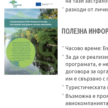
на тази застрахо
разходи от личе
ПОЛЕЗНА ИНФО
Часово време: Бъ
За да се реализ
програмата, е н
договора за орг
им е свързано с
Туристическата 
Възможна е пром
авиокомпанията