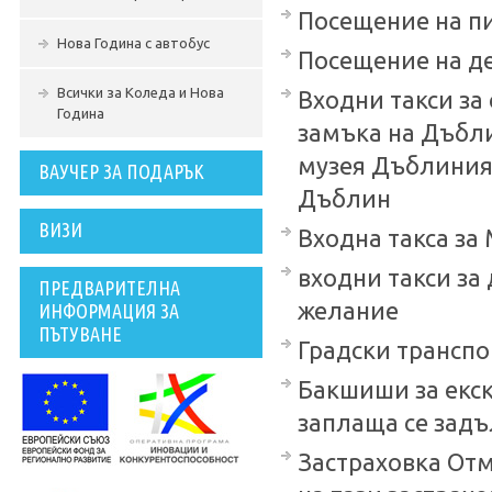
Посещение на п
Нова Година с автобус
Посещение на де
Всички за Коледа и Нова
Входни такси за
Година
замъка на Дъблин
музея Дъблиния 
ВАУЧЕР ЗА ПОДАРЪК
Дъблин
ВИЗИ
Входна такса за 
входни такси за
ПРЕДВАРИТЕЛНА
желание
ИНФОРМАЦИЯ ЗА
ПЪТУВАНЕ
Градски транспор
Бакшиши за екск
заплаща се задъ
Застраховка Отм