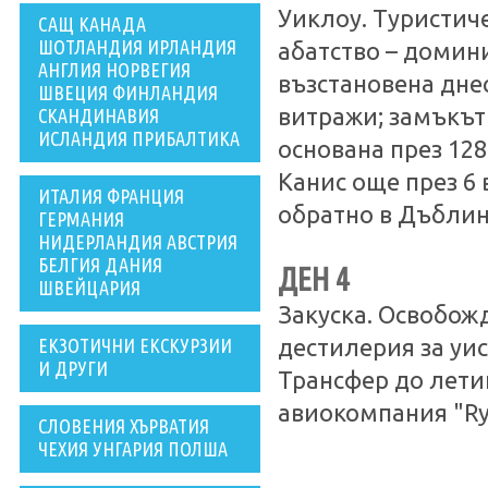
Уиклоу. Туристич
САЩ КАНАДА
ШОТЛАНДИЯ ИРЛАНДИЯ
абатство – домини
АНГЛИЯ НОРВЕГИЯ
възстановена дне
ШВЕЦИЯ ФИНЛАНДИЯ
витражи; замъкът 
СКАНДИНАВИЯ
ИСЛАНДИЯ ПРИБАЛТИКА
основана през 128
Канис още през 6 
ИТАЛИЯ ФРАНЦИЯ
обратно в Дъблин
ГЕРМАНИЯ
НИДЕРЛАНДИЯ АВСТРИЯ
БЕЛГИЯ ДАНИЯ
ДЕН 4
ШВЕЙЦАРИЯ
Закуска. Освобожд
ЕКЗОТИЧНИ ЕКСКУРЗИИ
дестилерия за уис
И ДРУГИ
Трансфер до лети
авиокомпания "Ry
СЛОВЕНИЯ ХЪРВАТИЯ
ЧЕХИЯ УНГАРИЯ ПОЛША