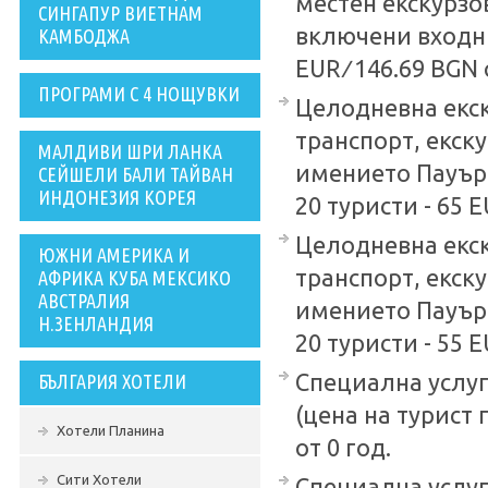
местен екскурзо
СИНГАПУР ВИЕТНАМ
включени входни
КАМБОДЖА
EUR ∕ 146.69 BGN 
ПРОГРАМИ С 4 НОЩУВКИ
Целодневна екск
транспорт, екск
МАЛДИВИ ШРИ ЛАНКА
имението Пауърс
СЕЙШЕЛИ БАЛИ ТАЙВАН
ИНДОНЕЗИЯ КОРЕЯ
20 туристи - 65 E
Целодневна екск
ЮЖНИ АМЕРИКА И
транспорт, екск
АФРИКА КУБА МЕКСИКО
АВСТРАЛИЯ
имението Пауърс
Н.ЗЕНЛАНДИЯ
20 туристи - 55 E
Специална услуг
БЪЛГАРИЯ ХОТЕЛИ
(цена на турист 
Хотели Планина
от 0 год.
Сити Хотели
Специална услуг