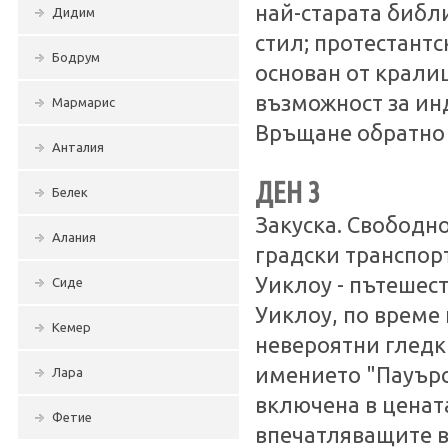
най-старата библ
Дидим
стил; протестантс
Бодрум
основан от кралиц
възможност за ин
Мармарис
Връщане обратно 
Анталия
ДЕН 3
Белек
Закуска. Свободн
Алания
градски транспор
Уиклоу - пътешес
Сиде
Уиклоу, по време 
Кемер
невероятни гледк
имението "Пауърск
Лара
включена в цената
Фетие
впечатляващите в