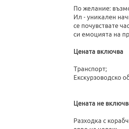
По желание: възмо
Ил - уникален нач
се почувствате ча
си емоцията на пр
Цената включва
Транспорт;
Екскурзоводско о
Цената не включв
Разходка с корабче