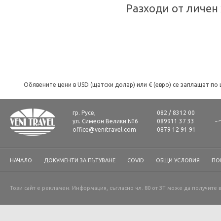
Разходи от личен 
Обявените цени в USD (щатски долар) или € (евро) се заплащат по 
гр. Русе,
082 / 8312 00
ул. Симеон Велики №6
089911 37 33
office@venitravel.com
0879 12 91 91
НАЧАЛО
ДОКУМЕНТИ ЗА ПЪТУВАНЕ
COVID
ОБЩИ УСЛОВИЯ
ПО
Този сайт е рекламен. Информация, съгласно чл. 80 от ЗТ може да получите 