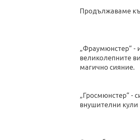
Продължаваме към
„Фраумюнстер“ - и
великолепните ви
магично сияние.
„Гросмюнстер“ - 
внушителни кули 