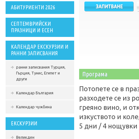
АБИТУРИЕНТИ 2026
СЕПТЕМВРИЙСКИ
ПРАЗНИЦИ И ЕСЕН
КАЛЕНДАР ЕКСКУРЗИИ И
РАННИ ЗАПИСВАНИЯ
ранни записвания Турция,
Програма
Гърция, Тунис, Египет и
други
Потопете се в пра
Календар България
разходете се из 
греяно вино, и от
Календар чужбина
изкуството и коле
ЕКСКУРЗИИ
5 дни / 4 нощувки
Великден