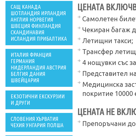
ЦЕНАТА ВКЛЮЧВ
САЩ КАНАДА
ШОТЛАНДИЯ ИРЛАНДИЯ
Самолетен билет 
АНГЛИЯ НОРВЕГИЯ
ШВЕЦИЯ ФИНЛАНДИЯ
Чекиран багаж до
СКАНДИНАВИЯ
ИСЛАНДИЯ ПРИБАЛТИКА
Летищни такси;
Трансфер летище
ИТАЛИЯ ФРАНЦИЯ
ГЕРМАНИЯ
4 нощувки със за
НИДЕРЛАНДИЯ АВСТРИЯ
Представител на
БЕЛГИЯ ДАНИЯ
ШВЕЙЦАРИЯ
Медицинска заст
покритие 10000 е
ЕКЗОТИЧНИ ЕКСКУРЗИИ
И ДРУГИ
ЦЕНАТА НЕ ВКЛ
СЛОВЕНИЯ ХЪРВАТИЯ
Препоръчани до
ЧЕХИЯ УНГАРИЯ ПОЛША