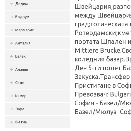
Дидим
Швейцария,разпол
между Швейцария,
Бодрум
град;готическата
Мармарис
Ротердамски;кмет
портата Шпален и
Анталия
Mittlere Brucke.С
Белек
коледния базар.В
Ден 5-ти полет Б
Алания
Закуска.Трансфер
Сиде
Пристигане в Соф
Превозвач: Bulgari
Кемер
София - Базел/Мюл
Лара
Базел/Мюлуз- Софи
Фетие