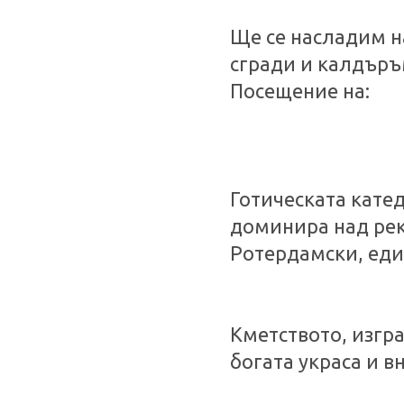
Ще се насладим на
сгради и калдъръ
Посещение на:
Готическата кате
доминира над рек
Ротердамски, еди
Кметството, изгра
богата украса и в