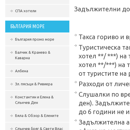
Задължителни до
СПА хотели
БЪЛГАРИЯ МОРЕ
Такса гориво и 
България промо море
Туристическа так
Балчик & Кранево &
хотел **/ ***) на
Каварна
хотел **/***) на
Албена
от туристите на
Разходи от личе
Зл. пясъци & Ривиера
Слушалки по врем
Константин и Елена &
ден). Задължите
Слънчев Ден
до 6 години не и
Бяла & Обзор & Елените
Задължителна ад
Слънчев бряг & Свети Влас