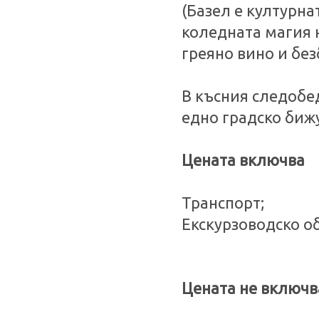
(Базел е културна
коледната магия н
греяно вино и бе
В късния следобе
едно градско бижу
Цената включва
Транспорт;
Екскурзоводско о
Цената не включв