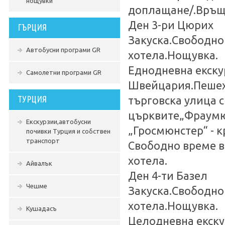
нощувки
доплащане/.Връща
Ден 3-ри Цюрих
ГЪРЦИЯ
Закуска.Свободно
Автобусни програми GR
хотела.Нощувка.
Еднодневна екску
Самолетни програми GR
Швейцария.Пешехо
ТУРЦИЯ
търговска улица с
църквите„Фраумюн
Екскурзии,автобусни
„Гросмюнстер“ - 
почивки Турция и собствен
транспорт
Свободно време в
хотела.
Айвалък
Ден 4-ти Базел
Чешме
Закуска.Свободно
хотела.Нощувка.
Кушадасъ
Целодневна екскур