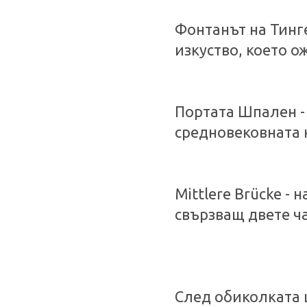
Фонтанът на Тинг
изкуство, което 
Портата Шпален - 
средновековната 
Mittlere Brücke -
свързващ двете ча
След обиколката 