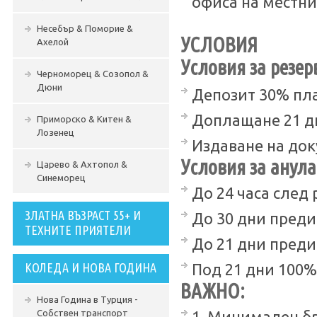
офиса на местни
Несебър & Поморие &
УСЛОВИЯ
Ахелой
Условия за резер
Черноморец & Созопол &
Дюни
Депозит 30% пла
Доплащане 21 д
Приморско & Китен &
Лозенец
Издаване на док
Условия за анула
Царево & Ахтопол &
Синеморец
До 24 часа след 
ЗЛАТНА ВЪЗРАСТ 55+ И
До 30 дни преди
ТЕХНИТЕ ПРИЯТЕЛИ
До 21 дни преди
КОЛЕДА И НОВА ГОДИНА
Под 21 дни 100%
ВАЖНО:
Нова Година в Турция -
Собствен транспорт