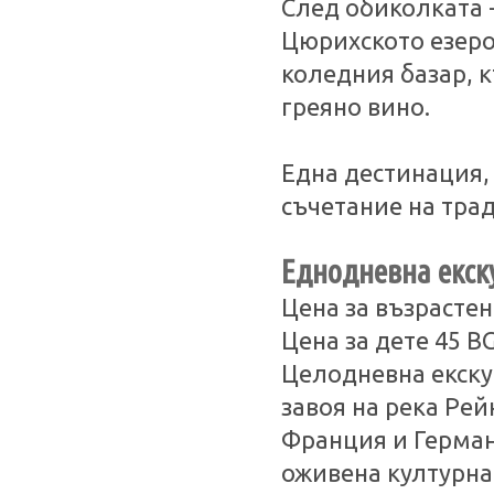
След обиколката 
Цюрихското езеро
коледния базар, к
греяно вино.
Една дестинация,
съчетание на тра
Еднодневна екск
Цена за възрастен
Цена за дете 45 B
Целодневна екску
завоя на река Рей
Франция и Германи
оживена културна