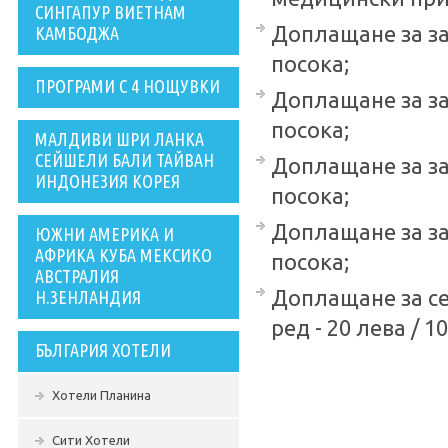
СИНГАПУР ВИЕТНАМ
Доплащане за за 
КАМБОДЖА
посока;
ПРОГРАМИ С 4 НОЩУВКИ
Доплащане за за 
посока;
МАЛДИВИ ШРИ ЛАНКА
СЕЙШЕЛИ БАЛИ ТАЙВАН
Доплащане за за 
ИНДОНЕЗИЯ КОРЕЯ
посока;
Доплащане за за 
ЮЖНИ АМЕРИКА И
АФРИКА КУБА МЕКСИКО
посока;
АВСТРАЛИЯ
Доплащане за се
Н.ЗЕНЛАНДИЯ
ред - 20 лева / 1
БЪЛГАРИЯ ХОТЕЛИ
Хотели Планина
Сити Хотели