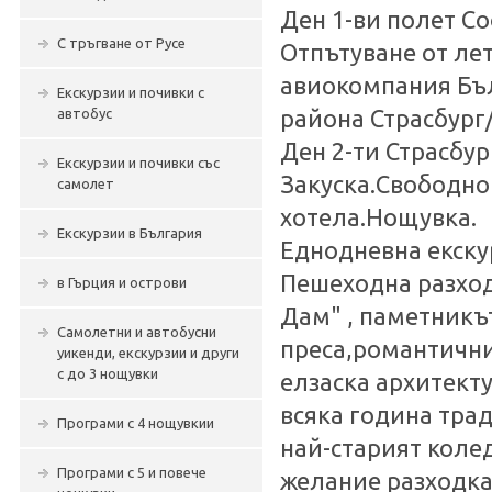
Ден 1-ви полет С
С тръгване от Русе
Отпътуване от ле
авиокомпания Бъл
Екскурзии и почивки с
автобус
района Страсбург
Ден 2-ти Страсбур
Екскурзии и почивки със
Закуска.Свободно
самолет
хотела.Нощувка.
Екскурзии в България
Еднодневна екскур
Пешеходна разходк
в Гърция и острови
Дам" , паметникът
Самолетни и автобусни
преса,романтични
уикенди, екскурзии и други
с до 3 нощувки
елзаска архитек
всяка година тра
Програми с 4 нощувкии
най-старият коле
Програми с 5 и повече
желание разходка 