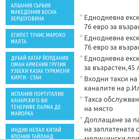
АЛБАНИЯ СЪРБИЯ
МАКЕДОНИЯ БОСНА
Еднодневна екску
ХЕРЦОГОВИНА
76 евро за възрас
ЕГИПЕТ ТУНИС МАРОКО
Еднодневна екск
МАЛТА
76 евро за възрас
ДУБАЙ КАТАР ЙОРДАНИЯ
Еднодневна екск
ОМАН АРМЕНИЯ ГРУЗИЯ
за възрастен,45 л
УЗБЕКИ КАЗАХ ТУРКМЕНИ
КИРГИ - СТАН
Входни такси на
каналите на р.Ил
ИСПАНИЯ ПОРТУГАЛИЯ
Такса обслужване
КАНАРСКИ О-ВИ
ТЕНЕРИФЕ ПАЛМА ДЕ
на място
МАЙОРКА
Доплащане за п
на заплатената с
ИНДИЯ НЕПАЛ КИТАЙ
ЯПОНИЯ ТАЙЛАНД
медицински причи