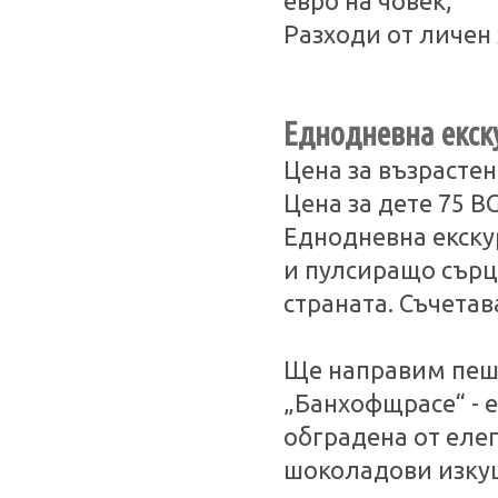
евро на човек;
Разходи от личен 
Еднодневна екск
Цена за възрастен
Цена за дете 75 B
Еднодневна екску
и пулсиращо сърце
страната. Съчетав
Ще направим пеш
„Банхофщрасе“ - е
обградена от еле
шоколадови изкуш