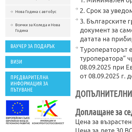
1. Минимален бр
2. Срок за увед
Нова Година с автобус
3. Българските 
Всички за Коледа и Нова
документ за сам
Година
датата на приби
ВАУЧЕР ЗА ПОДАРЪК
Туроператорът е
туроператора“ ч
ВИЗИ
08.09.2025 при 
от 08.09.2025 г. д
ПРЕДВАРИТЕЛНА
ИНФОРМАЦИЯ ЗА
ПЪТУВАНЕ
ДОПЪЛНИТЕЛНИ 
Доплащане за сед
Цена за възрастен
Цена за дете 30 B