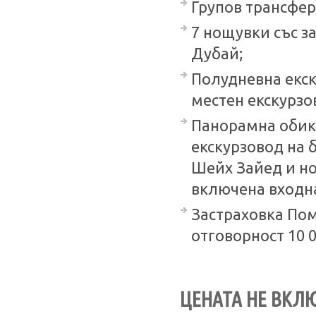
Групов трансфер:
7 нощувки със зак
Дубай;
Полудневна екск
местен екскурзо
Панорамна обико
екскурзовод на 
Шейх Зайед и но
включена входна
Застраховка Пом
отговорност 10 
ЦЕНАТА НЕ ВКЛ