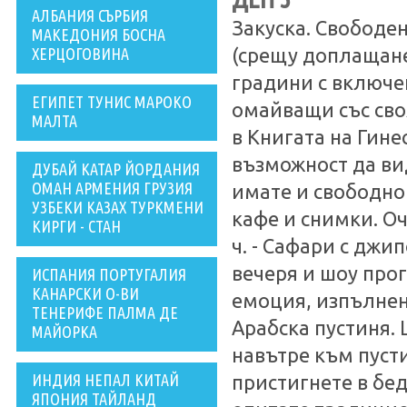
АЛБАНИЯ СЪРБИЯ
Закуска. Свободе
МАКЕДОНИЯ БОСНА
ХЕРЦОГОВИНА
(срещу доплащане)
градини с включен
ЕГИПЕТ ТУНИС МАРОКО
омайващи със сво
МАЛТА
в Книгата на Гине
възможност да вид
ДУБАЙ КАТАР ЙОРДАНИЯ
ОМАН АРМЕНИЯ ГРУЗИЯ
имате и свободно
УЗБЕКИ КАЗАХ ТУРКМЕНИ
кафе и снимки. Оч
КИРГИ - СТАН
ч. - Сафари с джи
вечеря и шоу про
ИСПАНИЯ ПОРТУГАЛИЯ
КАНАРСКИ О-ВИ
емоция, изпълнен
ТЕНЕРИФЕ ПАЛМА ДЕ
Арабска пустиня. 
МАЙОРКА
навътре към пуст
ИНДИЯ НЕПАЛ КИТАЙ
пристигнете в бе
ЯПОНИЯ ТАЙЛАНД