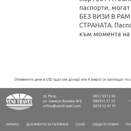
паспорти, могат
БЕЗ ВИЗИ В РАМ
СТРАНАТА. Пасп
към момента на 
Обявените цени в USD (щатски долар) или € (евро) се заплащат по 
гр. Русе,
082 / 8312 00
ул. Симеон Велики №6
089911 37 33
office@venitravel.com
0879 12 91 91
НАЧАЛО
ДОКУМЕНТИ ЗА ПЪТУВАНЕ
COVID
ОБЩИ УСЛОВИЯ
ПО