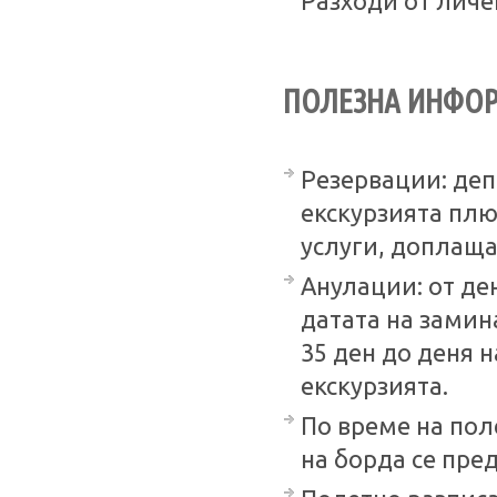
Разходи от личе
ПОЛЕЗНА ИНФО
Резервации: деп
екскурзията плю
услуги, доплаща
Анулации: от де
датата на замина
35 ден до деня 
екскурзията.
По време на по
на борда се пред