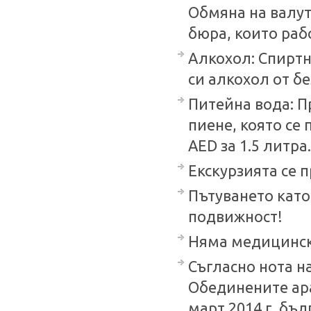
Обмяна на валу
бюра, които раб
Алкохол: Спиртн
си алкохол от бе
Питейна вода: П
пиене, която се 
AED за 1.5 литра.
Екскурзията се 
Пътуването като
подвижност!
Няма медицински
Съгласно нота н
Обединените араб
март 2014 г. бъ