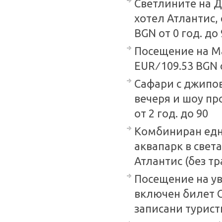
Светлините на Д
хотел Атлантис, 
BGN от 0 год. до
Посещение на Ма
EUR ∕ 109.53 BGN 
Сафари с джипов
вечеря и шоу про
от 2 год. до 90
Комбиниран едн
аквапарк в света
Атлантис (без тра
Посещение на ув
включен билет G
записани туристи 