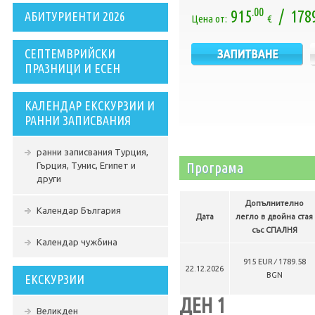
.00
915
/ 178
АБИТУРИЕНТИ 2026
Цена от:
€
СЕПТЕМВРИЙСКИ
ПРАЗНИЦИ И ЕСЕН
КАЛЕНДАР ЕКСКУРЗИИ И
РАННИ ЗАПИСВАНИЯ
ранни записвания Турция,
Програма
Гърция, Тунис, Египет и
други
Допълнително
Календар България
Дата
легло в двойна стая
със СПАЛНЯ
Календар чужбина
915 EUR ∕ 1789.58
22.12.2026
BGN
ЕКСКУРЗИИ
ДЕН 1
Великден