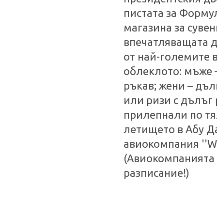
пистата за Формул
магазина за сувен
впечатляващата д
от най-големите в
облеклото: мъже 
ръкав; жени – дъ
или ризи с дълъг 
прилепнали по тя
летището в Абу Да
авиокомпания ''Wi
(Авиокомпанията 
разписание!)