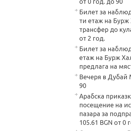
от 0 год. до 90
Билет за наблюд
ти етаж на Бур
трансфер до кула
от 2 год.
Билет за наблюд
етаж на Бурж Хал
предлага на място
Вечеря в Дубай М
90
Арабска приказка
посещение на ис
пазара за подпра
105.61 BGN от 0 г