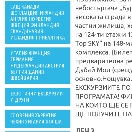
САЩ КАНАДА
небостъргача „Бур
ШОТЛАНДИЯ ИРЛАНДИЯ
високата сграда в
АНГЛИЯ НОРВЕГИЯ
ШВЕЦИЯ ФИНЛАНДИЯ
частни жилища, х
СКАНДИНАВИЯ
на 124-ти етаж и 
ИСЛАНДИЯ ПРИБАЛТИКА
Top SKY“ на 148-м
комплекса. (Биле
ИТАЛИЯ ФРАНЦИЯ
ГЕРМАНИЯ
предварителна ре
НИДЕРЛАНДИЯ АВСТРИЯ
Дубай Мол (срещу
БЕЛГИЯ ДАНИЯ
ШВЕЙЦАРИЯ
основно.Нощувк
ЕКСКУРЗИИТЕ ПО
ЕКЗОТИЧНИ ЕКСКУРЗИИ
ПРОГРАМАТА! ФИ
И ДРУГИ
НА КОИТО ЩЕ СЕ 
ЩЕ ПОЛУЧИТЕ НА
СЛОВЕНИЯ ХЪРВАТИЯ
ЧЕХИЯ УНГАРИЯ ПОЛША
ДЕН 3