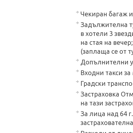
Чекиран багаж и
Задължителна ту
в хотели 3 звезд
на стая на вечер
(заплаща се от т
Допълнителни ус
Входни такси за
Градски транспо
Застраховка Отм
на тази застрахов
За лица над 64 
застрахователна