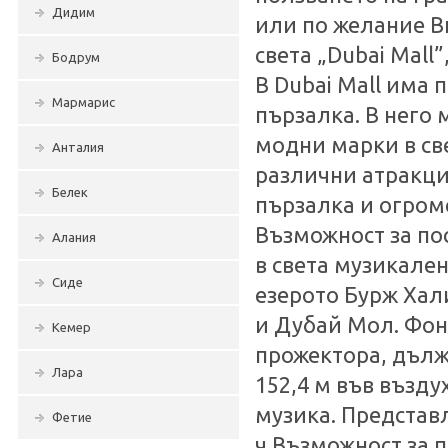
Дидим
или по желание В
света „Dubai Mall
Бодрум
В Dubai Mall има 
Мармарис
пързалка. В него
модни марки в све
Анталия
различни атракции
Белек
пързалка и огром
Възможност за по
Алания
в света музикален
Сиде
езерото Бурж Хал
и Дубай Мол. Фонт
Кемер
прожектора, дълж
Лара
152,4 м във възду
музика. Представл
Фетие
ч.Възможност за 