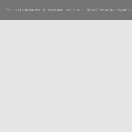
Този сайт е рекламен. Информация, съгласно чл. 80 от ЗТ може да получите 