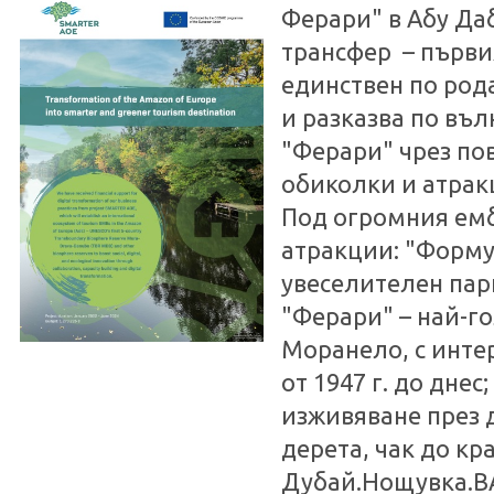
Ферари" в Абу Даб
трансфер – първия
единствен по рода
и разказва по въ
"Ферари" чрез по
обиколки и атрак
Под огромния емб
атракции: "Формул
увеселителен парк
"Ферари" – най-г
Моранело, с инте
от 1947 г. до дне
изживяване през 
дерета, чак до кр
Дубай.Нощувка.