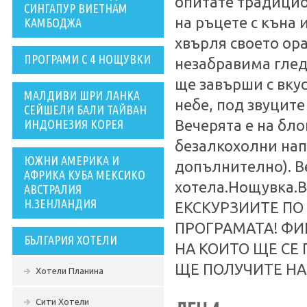
опитате традицио
СИНГАПУР ВИЕТНАМ
на ръцете с къна 
КАМБОДЖА
хвърля своето ор
ПРОГРАМИ С 4 НОЩУВКИ
незабравима глед
ще завърши с вку
МАЛДИВИ ШРИ ЛАНКА
небе, под звуците
СЕЙШЕЛИ БАЛИ ТАЙВАН
ИНДОНЕЗИЯ КОРЕЯ
Вечерята е на бло
безалкохолни нап
ЮЖНИ АМЕРИКА И
допълнително). В
АФРИКА КУБА МЕКСИКО
хотела.Нощувка
АВСТРАЛИЯ
Н.ЗЕНЛАНДИЯ
ЕКСКУРЗИИТЕ ПО
ПРОГРАМАТА! ФИ
БЪЛГАРИЯ ХОТЕЛИ
НА КОИТО ЩЕ СЕ 
ЩЕ ПОЛУЧИТЕ НА
Хотели Планина
Сити Хотели