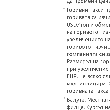
да промени цена
Горивни такси п
горивата са изч
USD ∕ тон и обме
на горивото - и
увеличението на
горивото - изчи
компанията си з
Размерът на гор
при увеличение 
EUR. На всяко с
мултиплицира. С
горивната такса
Валута: Местнат
филца. Курсът н