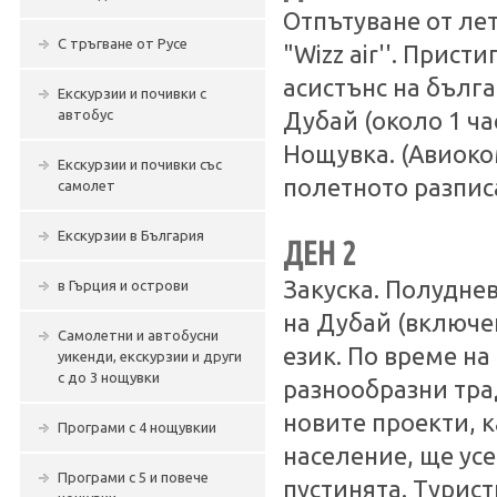
Отпътуване от ле
С тръгване от Русе
"Wizz air''. Прис
асистънс на бълга
Екскурзии и почивки с
автобус
Дубай (около 1 час
Нощувка. (Авиоко
Екскурзии и почивки със
полетното разпис
самолет
Екскурзии в България
ДЕН 2
Закуска. Полуднев
в Гърция и острови
на Дубай (включен
Самолетни и автобусни
език. По време на
уикенди, екскурзии и други
с до 3 нощувки
разнообразни тра
новите проекти, 
Програми с 4 нощувкии
население, ще усе
Програми с 5 и повече
пустинята. Турист