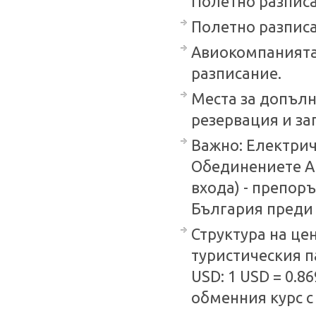
Полетно разписан
Полетно разписан
Авиокомпанията 
разписание.
Места за допълн
резервация и за
Важно: Електрич
Обединениете Ар
входа) - препор
България преди 
Структура на цен
туристическия п
USD: 1 USD = 0.8
обменния курс с