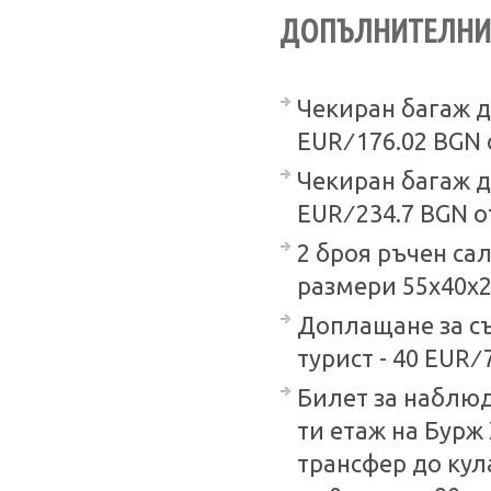
ДОПЪЛНИТЕЛНИ 
Чекиран багаж до 
EUR ∕ 176.02 BGN 
Чекиран багаж до 
EUR ∕ 234.7 BGN о
2 броя ръчен сал
размери 55х40х23 
Доплащане за съ
турист - 40 EUR ∕
Билет за наблюд
ти етаж на Бурж
трансфер до кула