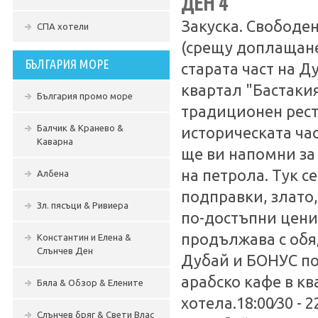
ДЕН 4
Закуска. Свободе
СПА хотели
(срещу доплащане):
БЪЛГАРИЯ МОРЕ
старата част на 
квартал "Бастакия
България промо море
традиционен рест
Балчик & Кранево &
историческата час
Каварна
ще ви напомни за
на петрола. Tук с
Албена
подправки, злато,
Зл. пясъци & Ривиера
по-достъпни цени 
продължава с обяд
Константин и Елена &
Слънчев Ден
Дубай и БОНУС по
арабско кафе в кв
Бяла & Обзор & Елените
хотела.18:00∕30 - 
Слънчев бряг & Свети Влас