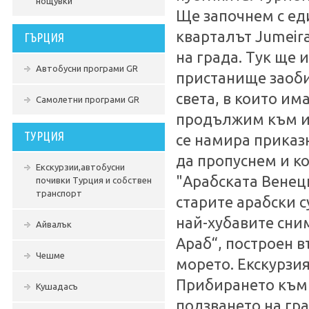
нощувки
Ще започнем с ед
кварталът Jumeira
ГЪРЦИЯ
на града. Тук ще 
Автобусни програми GR
пристанище заоби
света, в които и
Самолетни програми GR
продължим към из
ТУРЦИЯ
се намира приказн
да пропуснем и к
Екскурзии,автобусни
"Арабската Венеци
почивки Турция и собствен
транспорт
старите арабски с
най-хубавите сни
Айвалък
Араб“, построен в
Чешме
морето. Екскурзия
Прибирането към 
Кушадасъ
ползването на гр