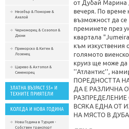
от Дубай Марина 
вечеря. По време 
Несебър & Поморие &
Ахелой
възможност да се
преминете през у
Черноморец & Созопол &
Дюни
квартала "Jumeira
към изкуствения о
Приморско & Китен &
голямото виенско 
Лозенец
круиз ще може да
Царево & Ахтопол &
''Атлантис'', на
Синеморец
ПОРЕДНОСТТА НА
ЗЛАТНА ВЪЗРАСТ 55+ И
ДА Е РАЗЛИЧНА 
ТЕХНИТЕ ПРИЯТЕЛИ
РАЗПРЕДЕЛЕНИЕ 
ВСЯКА ЕДНА ОТ 
КОЛЕДА И НОВА ГОДИНА
НА МЯСТО В ДУБА
Нова Година в Турция -
Собствен транспорт