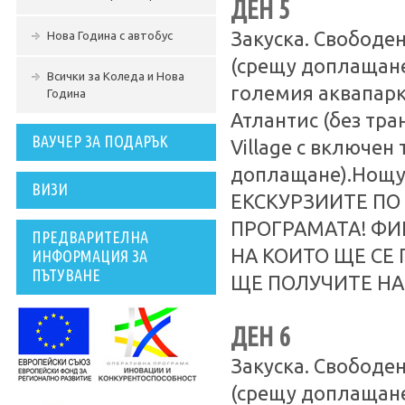
ДЕН 5
Закуска. Свободе
Нова Година с автобус
(срещу доплащане
Всички за Коледа и Нова
големия аквапарк 
Година
Атлантис (без тра
ВАУЧЕР ЗА ПОДАРЪК
Village с включен
доплащане).Нощ
ВИЗИ
ЕКСКУРЗИИТЕ ПО
ПРОГРАМАТА! ФИ
ПРЕДВАРИТЕЛНА
НА КОИТО ЩЕ СЕ 
ИНФОРМАЦИЯ ЗА
ПЪТУВАНЕ
ЩЕ ПОЛУЧИТЕ НА
ДЕН 6
Закуска. Свободе
(срещу доплащане