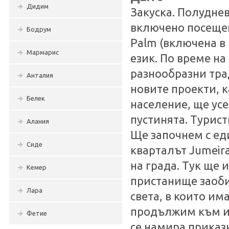
Дидим
Закуска. Полуднев
включено посещен
Бодрум
Palm (включена в 
Мармарис
език. По време на
разнообразни тра
Анталия
новите проекти, 
Белек
население, ще усе
пустинята. Турист
Алания
Ще започнем с ед
Сиде
кварталът Jumeira
на града. Тук ще 
Кемер
пристанище заоби
Лара
света, в които и
продължим към из
Фетие
се намира приказн