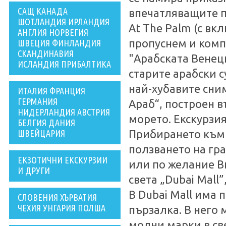
САЩ КАНАДА
впечатляващите п
ШОТЛАНДИЯ ИРЛАНДИЯ
At The Palm (с вк
АНГЛИЯ НОРВЕГИЯ
пропуснем и комп
ШВЕЦИЯ ФИНЛАНДИЯ
СКАНДИНАВИЯ
"Арабската Венеци
ИСЛАНДИЯ ПРИБАЛТИКА
старите арабски с
най-хубавите сни
ИТАЛИЯ ФРАНЦИЯ
ГЕРМАНИЯ
Араб“, построен в
НИДЕРЛАНДИЯ АВСТРИЯ
морето. Екскурзия
БЕЛГИЯ ДАНИЯ
ШВЕЙЦАРИЯ
Прибирането към 
ползването на гр
ЕКЗОТИЧНИ ЕКСКУРЗИИ
или по желание В
И ДРУГИ
света „Dubai Mall
В Dubai Mall има 
СЛОВЕНИЯ ХЪРВАТИЯ
ЧЕХИЯ УНГАРИЯ ПОЛША
пързалка. В него
модни марки в све