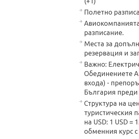
(+1)
Полетно разписан
Авиокомпанията 
разписание.
Места за допълн
резервация и за
Важно: Електрич
Обединениете Ар
входа) - препор
България преди 
Структура на цен
туристическия п
на USD: 1 USD = 
обменния курс с