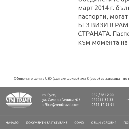
март 2014 г. бъ
паспорти, могат
БЕЗ ВИЗИ В РАМ
СТРАНАТА. Пасп
към момента на 
Обявените цени в USD (щатски долар) или € (евро) се заплащат по 
гр. Русе,
082 / 8312 00
ул. Симеон Велики №6
089911 37 33
office@venitravel.com
0879 12 91 91
НАЧАЛО
ДОКУМЕНТИ ЗА ПЪТУВАНЕ
COVID
ОБЩИ УСЛОВИЯ
ПО