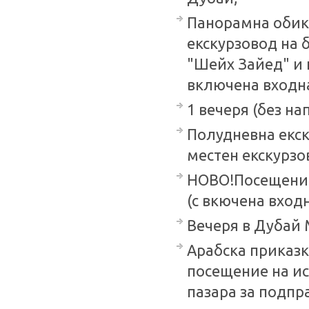
Панорамна обико
екскурзовод на 
"Шейх Зайед" и 
включена входна
1 вечеря (без на
Полудневна екск
местен екскурзо
НОВО!Посещение
(с вкючена входн
Вечеря в Дубай 
Арабска приказка
посещение на ис
пазара за подпр