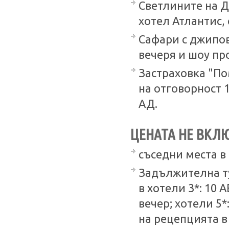
Светлините на Д
хотел Атлантис,
Сафари с джипов
вечеря и шоу пр
Застраховка "По
на отговорност 
АД.
ЦЕНАТА НЕ ВКЛ
съседни места в
Задължителна ту
в хотели 3*: 10 A
вечер; хотели 5*
на рецепцията в 