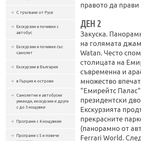
правото да прави
С тръгване от Русе
ДЕН 2
Екскурзии и почивки с
автобус
Закуска. Панорам
на голямата джами
Екскурзии и почивки със
Watan. Често спо
самолет
столицата на Еми
Екскурзии в България
съвременна и араб
множество впечат
в Гърция и острови
"Емирейтс Палас"
Самолетни и автобусни
президентски двор
уикенди, екскурзии и други
с до 3 нощувки
Екскурзията прод
прекрасните парк
Програми с 4 нощувкии
(панорамно от авт
Програми с 5 и повече
Ferrari World. С