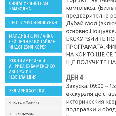
Top SKY“ на 148-м
СИНГАПУР ВИЕТНАМ
комплекса. (Биле
КАМБОДЖА
предварителна ре
ПРОГРАМИ С 4 НОЩУВКИ
Дубай Мол (включ
основно.Нощувк
МАЛДИВИ ШРИ ЛАНКА
ЕКСКУРЗИИТЕ ПО
СЕЙШЕЛИ БАЛИ ТАЙВАН
ПРОГРАМАТА! ФИ
ИНДОНЕЗИЯ КОРЕЯ
НА КОИТО ЩЕ СЕ 
ЮЖНИ АМЕРИКА И
ЩЕ ПОЛУЧИТЕ НА
АФРИКА КУБА МЕКСИКО
АВСТРАЛИЯ
ДЕН 4
Н.ЗЕНЛАНДИЯ
Закуска. 09:00 – 1
БЪЛГАРИЯ ХОТЕЛИ
екскурзия до стар
историческия квар
Хотели Планина
подправки и обяд
Сити Хотели