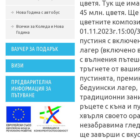
цветя. Тук ще има
45 млн. цветя. Ще
Нова Година с автобус
цветните компози
Всички за Коледа и Нова
01.11.2023г.15:00/
Година
пустиня с включе
ВАУЧЕР ЗА ПОДАРЪК
лагер (включено 
с вълнения пътеш
ВИЗИ
тръгнете от вашия
пустинята, преми
ПРЕДВАРИТЕЛНА
бедуински лагер,
ИНФОРМАЦИЯ ЗА
ПЪТУВАНЕ
традиционни зани
ръцете с къна и п
хвърля своето ор
незабравима глед
ще завърши с вку