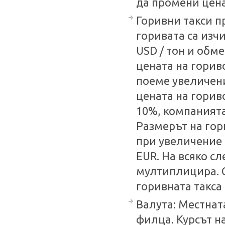
да промени цена
Горивни такси п
горивата са изч
USD / тон и обме
цената на гориво
поеме увеличени
цената на горив
10%, компанията
Размерът на гор
при увеличение 
EUR. На всяко с
мултиплицира. С
горивната такса
Валута: Местнат
филца. Курсът н