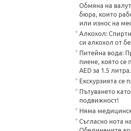
Обмяна на валу
бюра, които раб
или износ на ме
Алкохол: Спиртн
си алкохол от бе
Питейна вода: П
пиене, която се 
AED за 1.5 литра.
Екскурзията се 
Пътуването като
подвижност!
Няма медицински
Съгласно нота н
Обединените араб