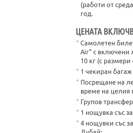
(работи от среда
год.
ЦЕНАТА ВКЛЮЧВ
Самолетен билет
Air" с включени
10 кг (с размери 
1 чекиран багаж д
Посрещане на л
време на целия 
Групов трансфер:
1 нощувка със за
4 нощувки със зак
Дубай;