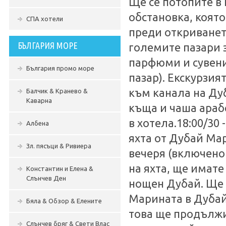
Ще се потопите в 
обстановка, която
СПА хотели
преди откриването
БЪЛГАРИЯ МОРЕ
големите пазари з
парфюми и сувени
България промо море
пазар). Екскурзия
към канала на Ду
Балчик & Кранево &
Каварна
къща и чаша араб
в хотела.18:00/30 
Албена
яхта от Дубай Ма
Зл. пясъци & Ривиера
вечеря (включено 
на яхта, ще имате
Константин и Елена &
Слънчев Ден
нощен Дубай. Ще
Марината в Дубай 
Бяла & Обзор & Елените
това ще продължит
Слънчев бряг & Свети Влас