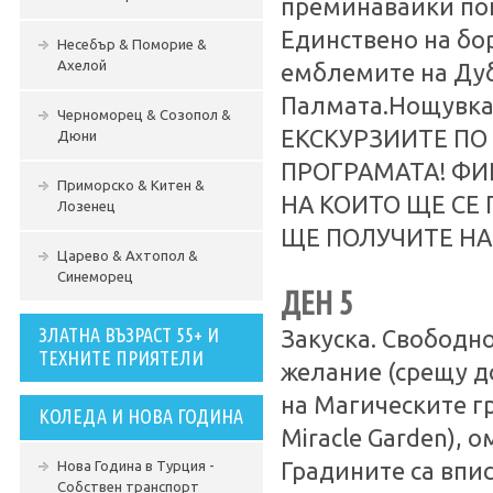
преминавайки пок
Единствено на бо
Несебър & Поморие &
Ахелой
емблемите на Дуба
Палмата.Нощувк
Черноморец & Созопол &
ЕКСКУРЗИИТЕ ПО
Дюни
ПРОГРАМАТА! ФИ
Приморско & Китен &
НА КОИТО ЩЕ СЕ 
Лозенец
ЩЕ ПОЛУЧИТЕ НА
Царево & Ахтопол &
Синеморец
ДЕН 5
ЗЛАТНА ВЪЗРАСТ 55+ И
Закуска. Свободн
ТЕХНИТЕ ПРИЯТЕЛИ
желание (срещу до
на Магическите гр
КОЛЕДА И НОВА ГОДИНА
Miracle Garden), 
Нова Година в Турция -
Градините са впис
Собствен транспорт