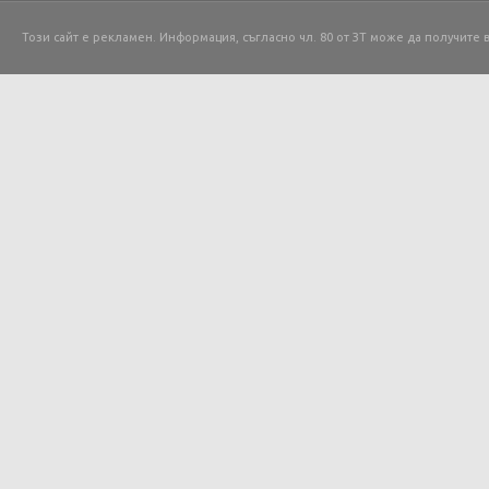
Този сайт е рекламен. Информация, съгласно чл. 80 от ЗТ може да получите 