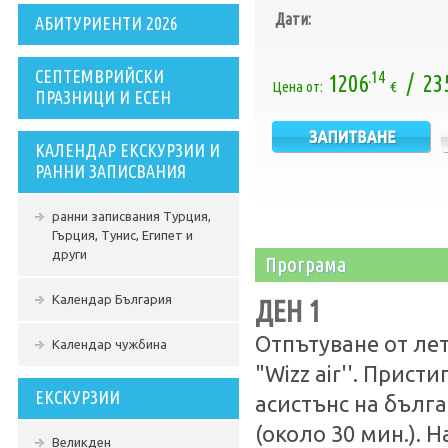
Дати:
АБИТУРИЕНТИ 2026
СЕПТЕМВРИЙСКИ
.14
1206
/ 23
Цена от:
€
ПРАЗНИЦИ И ЕСЕН
КАЛЕНДАР ЕКСКУРЗИИ И
РАННИ ЗАПИСВАНИЯ
ранни записвания Турция,
Гърция, Тунис, Египет и
други
Програма
Календар България
ДЕН 1
Отпътуване от ле
Календар чужбина
"Wizz air''. Прис
ЕКСКУРЗИИ
асистънс на бълга
(около 30 мин.). 
Великден