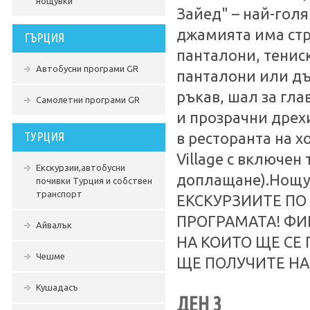
нощувки
Зайед" – най-голя
джамията има стр
ГЪРЦИЯ
панталони, тениск
Автобусни програми GR
панталони или дъ
ръкав, шал за гла
Самолетни програми GR
и прозрачни дрех
ТУРЦИЯ
в ресторанта на х
Village с включен
Екскурзии,автобусни
доплащане).Нощ
почивки Турция и собствен
транспорт
ЕКСКУРЗИИТЕ ПО
ПРОГРАМАТА! ФИ
Айвалък
НА КОИТО ЩЕ СЕ 
Чешме
ЩЕ ПОЛУЧИТЕ НА
Кушадасъ
ДЕН 3