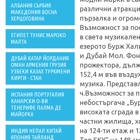
АЛБАНИЯ СЪРБИЯ
различни атракции
МАКЕДОНИЯ БОСНА
пързалка и огром
ХЕРЦОГОВИНА
Възможност за по
ЕГИПЕТ ТУНИС МАРОКО
в света музикален
МАЛТА
езерото Бурж Хал
и Дубай Мол. Фонт
ДУБАЙ КАТАР ЙОРДАНИЯ
прожектора, дълж
ОМАН АРМЕНИЯ ГРУЗИЯ
УЗБЕКИ КАЗАХ ТУРКМЕНИ
152,4 м във възду
КИРГИ - СТАН
музика. Представл
ч.Възможност за 
ИСПАНИЯ ПОРТУГАЛИЯ
КАНАРСКИ О-ВИ
небостъргача „Бур
ТЕНЕРИФЕ ПАЛМА ДЕ
високата сграда в
МАЙОРКА
частни жилища, х
на 124-ти етаж и 
ИНДИЯ НЕПАЛ КИТАЙ
ЯПОНИЯ ТАЙЛАНД