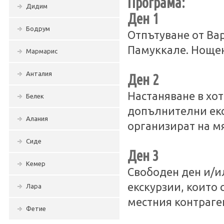
Програма:
Дидим
Ден 1
Бодрум
Отпътуване от Ва
Памуккале. Нощен
Мармарис
Анталия
Ден 2
Настаняване в хо
Белек
допълнителни екск
Алания
организират на мя
Сиде
Ден 3
Кемер
Свободен ден и/и
екскурзии, които 
Лара
местния контраге
Фетие