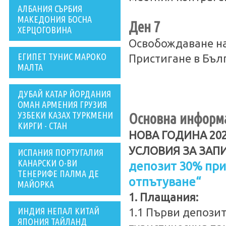
АЛБАНИЯ СЪРБИЯ
МАКЕДОНИЯ БОСНА
Ден 7
ХЕРЦОГОВИНА
Освобождаване на
ЕГИПЕТ ТУНИС МАРОКО
Пристигане в Бъл
МАЛТА
ДУБАЙ КАТАР ЙОРДАНИЯ
ОМАН АРМЕНИЯ ГРУЗИЯ
УЗБЕКИ КАЗАХ ТУРКМЕНИ
Основна информа
КИРГИ - СТАН
НОВА ГОДИНА 20
УСЛОВИЯ ЗА ЗАП
ИСПАНИЯ ПОРТУГАЛИЯ
КАНАРСКИ О-ВИ
депозит 30% при
ТЕНЕРИФЕ ПАЛМА ДЕ
отпътуване“
МАЙОРКА
1. Плащания:
ИНДИЯ НЕПАЛ КИТАЙ
1.1 Първи депозит
ЯПОНИЯ ТАЙЛАНД