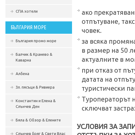
ако прекратяван
СПА хотели
отпътуване, такс
БЪЛГАРИЯ МОРЕ
човек.
за всяка промян
България промо море
в размер на 50 л
Балчик & Кранево &
актуалните в мо
Каварна
при отказ от пъ
Албена
датата на отпът
туристически па
Зл. пясъци & Ривиера
Туроператорът н
Константин и Елена &
Слънчев Ден
сключват застра
Бяла & Обзор & Елените
УСЛОВИЯ ЗА ЗАП
Слънчев бряг & Свети Влас