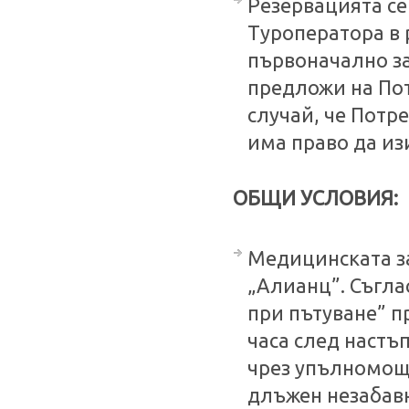
Резервацията се
Туроператора в 
първоначално за
предложи на Пот
случай, че Потр
има право да из
ОБЩИ УСЛОВИЯ:
Медицинската за
„Алианц”. Съгла
при пътуване” п
часа след настъ
чрез упълномоще
длъжен незабавн