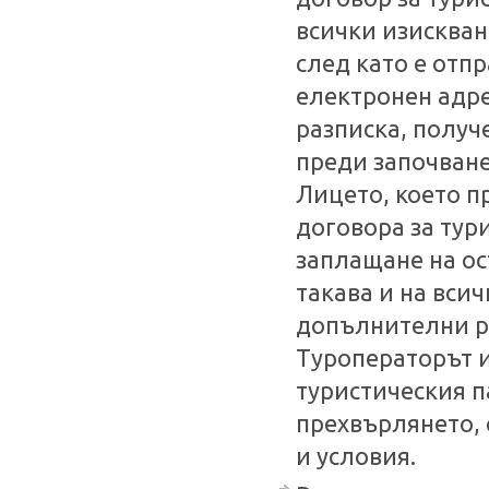
всички изисква
след като е отп
електронен адре
разписка, получе
преди започване
Лицето, което п
договора за тур
заплащане на ос
такава и на вси
допълнителни р
Туроператорът 
туристическия па
прехвърлянето, 
и условия.