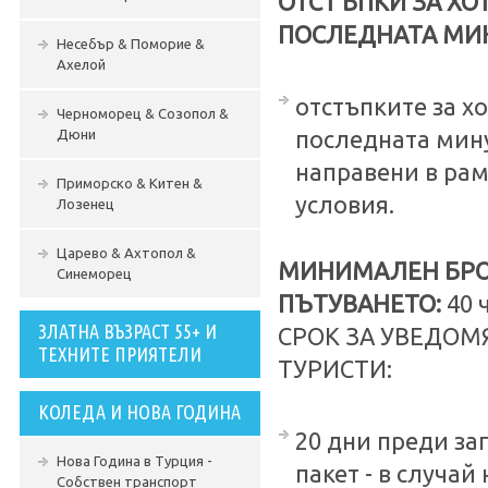
ОТСТЪПКИ ЗА ХО
ПОСЛЕДНАТА МИ
Несебър & Поморие &
Ахелой
отстъпките за х
Черноморец & Созопол &
Дюни
последната мину
направени в рам
Приморско & Китен &
условия.
Лозенец
Царево & Ахтопол &
МИНИМАЛЕН БРО
Синеморец
ПЪТУВАНЕТО:
40 
ЗЛАТНА ВЪЗРАСТ 55+ И
СРОК ЗА УВЕДОМ
ТЕХНИТЕ ПРИЯТЕЛИ
ТУРИСТИ:
КОЛЕДА И НОВА ГОДИНА
20 дни преди за
Нова Година в Турция -
пакет - в случай
Собствен транспорт