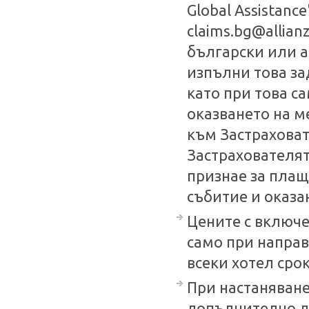
Global Assistance"
claims.bg@allia
български или а
изпълни това за
като при това с
оказването на 
към Застраховат
Застрахователят
признае за плащ
събитие и оказа
Цените с включе
само при направ
всеки хотел срок
При настаняванет
допълнително лег