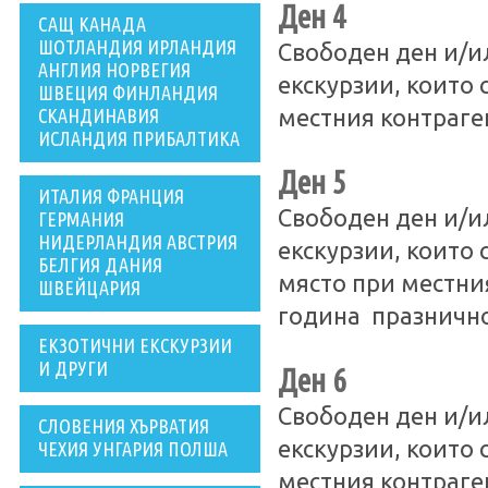
Ден 4
САЩ КАНАДА
ШОТЛАНДИЯ ИРЛАНДИЯ
Свободен ден и/и
АНГЛИЯ НОРВЕГИЯ
екскурзии, които 
ШВЕЦИЯ ФИНЛАНДИЯ
СКАНДИНАВИЯ
местния контраге
ИСЛАНДИЯ ПРИБАЛТИКА
Ден 5
ИТАЛИЯ ФРАНЦИЯ
Свободен ден и/и
ГЕРМАНИЯ
НИДЕРЛАНДИЯ АВСТРИЯ
екскурзии, които 
БЕЛГИЯ ДАНИЯ
място при местни
ШВЕЙЦАРИЯ
година празнично
ЕКЗОТИЧНИ ЕКСКУРЗИИ
И ДРУГИ
Ден 6
Свободен ден и/и
СЛОВЕНИЯ ХЪРВАТИЯ
екскурзии, които 
ЧЕХИЯ УНГАРИЯ ПОЛША
местния контраге