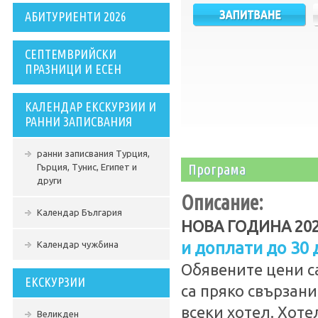
АБИТУРИЕНТИ 2026
СЕПТЕМВРИЙСКИ
ПРАЗНИЦИ И ЕСЕН
КАЛЕНДАР ЕКСКУРЗИИ И
РАННИ ЗАПИСВАНИЯ
ранни записвания Турция,
Програма
Гърция, Тунис, Египет и
други
Описание:
Календар България
НОВА ГОДИНА 20
и доплати до 30
Календар чужбина
Обявените цени с
ЕКСКУРЗИИ
са пряко свързани
всеки хотел. Хоте
Великден