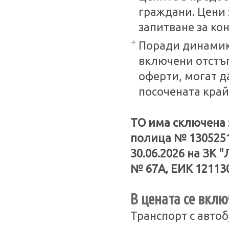
граждани. Цени 
запитване за кон
Поради динамика
включени отстъ
оферти, могат 
посочената край
ТO има сключена 
полица № 13052510
30.06.2026 на ЗК 
№ 67А, ЕИК 121130
В цената се вклю
Транспорт с авто