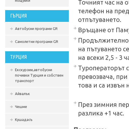
нощувки
Точният час на 
телефон на пред
ГЪРЦИЯ
отпътуването.
Автобусни програми GR
Връщане от Памук
Продължителност
Самолетни програми GR
на пътуването с
ТУРЦИЯ
на всеки 2,5 - 
Туроператорът с
Екскурзии,автобусни
почивки Турция и собствен
превозвача, при
транспорт
това и са извън 
Айвалък
През зимния пе
Чешме
разлика +1 час.
Кушадасъ