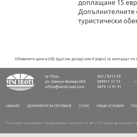
доплащане 15 ев
Допълнителните е
туристически обе
Обявените цени в USD (щатски долар) или € (евро) се заплащат по 
гр. Русе,
082 / 8312 00
ул. Симеон Велики №6
089911 37 33
office@venitravel.com
0879 12 91 91
НАЧАЛО
ДОКУМЕНТИ ЗА ПЪТУВАНЕ
COVID
ОБЩИ УСЛОВИЯ
ПО
Този сайт е рекламен. Информация, съгласно чл. 80 от ЗТ може да получите 