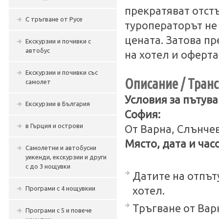
прекратяват отст
С тръгване от Русе
туроператорът не
цената. Затова п
Екскурзии и почивки с
автобус
на хотел и оферта
Екскурзии и почивки със
Описание / Транс
самолет
Условия за пътува
Екскурзии в България
София:
в Гърция и острови
От Варна, Слънчев
Място, дата и час
Самолетни и автобусни
уикенди, екскурзии и други
с до 3 нощувки
Датите на отпът
Програми с 4 нощувкии
хотел.
Тръгване от Варна
Програми с 5 и повече