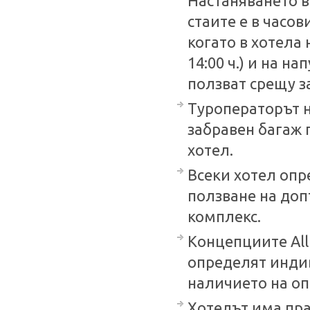
Настаняването в 
стаите е в часови
когато в хотела 
14:00 ч.) и на на
ползват срещу з
Туроператорът н
забравен багаж 
хотел.
Всеки хотел опр
ползване на доп
комплекс.
Концепциите All inc
определят индив
наличието на оп
Хотелът има пра