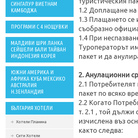
туристическия пак
СИНГАПУР ВИЕТНАМ
1.2 Доплащане на 
КАМБОДЖА
1.3 Плащането се 
ПРОГРАМИ С 4 НОЩУВКИ
съобразно официа
1.4 При неспазван
МАЛДИВИ ШРИ ЛАНКА
Туроператорът им
СЕЙШЕЛИ БАЛИ ТАЙВАН
ИНДОНЕЗИЯ КОРЕЯ
пакет и да анулир
ЮЖНИ АМЕРИКА И
2. Анулационни ср
АФРИКА КУБА МЕКСИКО
2.1 Потребителят
АВСТРАЛИЯ
Н.ЗЕНЛАНДИЯ
пакет по всяко в
2.2 Когато Потре
БЪЛГАРИЯ ХОТЕЛИ
т. 2.1 , той дълж
изчислена въз осн
Хотели Планина
както следва:
Сити Хотели