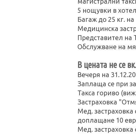
магистрални такс
5 нощувки в хотел
Багаж до 25 кг. н
Медицинска застра
Представител на 
Обслужване на мя
В цената не се в
Вечеря на 31.12.2
Заплаща се при з
Такса гориво (виж
Застраховка "Отмя
Мед. застраховка с
доплащане 10 ев
Мед. застраховка с