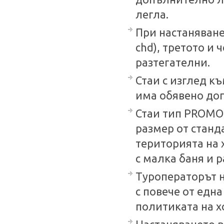
легла.
При настаняване 
chd), третото и
разтегателни.
Стаи с изглед къ
има обявено доп
Стаи тип PROMO 
размер от станд
територията на 
с малка баня и 
Туроператорът н
с повече от една
политиката на х