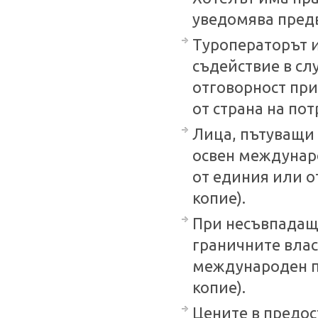
уведомява пред
Туроператорът и
съдействие в сл
отговорност при
от страна на по
Лица, пътуващи 
освен междунар
от единия или о
копие).
При несъвпадащ
граничните влас
международен па
копие).
Цените в предос