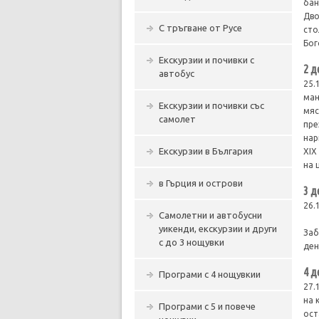
бан
Дво
С тръгване от Русе
сто
Бог
Екскурзии и почивки с
2 д
автобус
25.
ман
Екскурзии и почивки със
мяс
самолет
пре
нар
Екскурзии в България
XIX
на 
в Гърция и острови
3 д
26.
Самолетни и автобусни
уикенди, екскурзии и други
Заб
с до 3 нощувки
ден
4 д
Програми с 4 нощувкии
27.
на 
Програми с 5 и повече
ост