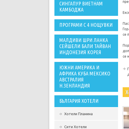
пре
СИНГАПУР ВИЕТНАМ
КАМБОДЖА
Екс
Пас
ПРОГРАМИ С 4 НОЩУВКИ
Гор
се 
МАЛДИВИ ШРИ ЛАНКА
СЕЙШЕЛИ БАЛИ ТАЙВАН
Пор
доп
ИНДОНЕЗИЯ КОРЕЯ
се 
ЮЖНИ АМЕРИКА И
АФРИКА КУБА МЕКСИКО
АВСТРАЛИЯ
Н.ЗЕНЛАНДИЯ
Х
БЪЛГАРИЯ ХОТЕЛИ
Хотели Планина
Сити Хотели