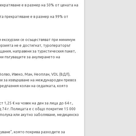
рекратяване е в размер на 50% от цената на
та прекратяване е в размер на 99% от
и екскурзии се осъществяват при минимум
урзията не е достигнат, туроператорът
щания, направени за туристическия пакет,
и пътуващите за анулирането на
Волво, Ивеко, Ман, Неоплан, VDL (ВДЛ),
ани за извършване на международен превоз
предпазния колан на седалката, която
1,25 € на човек на ден за лица до 64 г.,
над 74 г. Полицата е с общо покритие 15 000
ополука или акутно заболяване, медицинско
уване“, която покрива разходите за