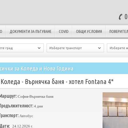
0
ЛО
ДОКУМЕНТИ ЗА ПЪТУВАНЕ
COVID
ОБЩИ УСЛОВИЯ
ПОВЕРИТЕЛ
сички за Коледа и Нова Година
Коледа - Върнячка баня - хотел Fontana 4*
Маршрут:
София-Върнячка баня
Продължителност:
4 дни
Транспорт:
Автобус
Дати:
24.12.2026 г.