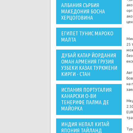
АЛБАНИЯ СЪРБИЯ
ако
МАКЕДОНИЯ БОСНА
орг
ако
ХЕРЦОГОВИНА
цен
ЕГИПЕТ ТУНИС МАРОКО
МАЛТА
Мин
25 
мож
ДУБАЙ КАТАР ЙОРДАНИЯ
без
ОМАН АРМЕНИЯ ГРУЗИЯ
екс
УЗБЕКИ КАЗАХ ТУРКМЕНИ
Авт
КИРГИ - СТАН
Бов
на 
ИСПАНИЯ ПОРТУГАЛИЯ
зае
КАНАРСКИ О-ВИ
Мед
ТЕНЕРИФЕ ПАЛМА ДЕ
2.5
МАЙОРКА
ЕUR
тра
ИНДИЯ НЕПАЛ КИТАЙ
Тур
ЯПОНИЯ ТАЙЛАНД