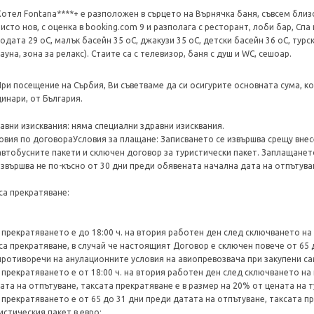
Хотел Fontana****+ e разположен в сърцето на Върнячка баня, съвсем близ
чисто нов, с оценка в booking.com 9 и разполага с ресторант, лоби бар, Спа
водата 29 оС, малък басейн 35 оС, джакузи 35 оС, детски басейн 36 оС, турс
ауна, зона за релакс). Стаите са с телевизор, баня с душ и WC, сешоар.
При посещение на Сърбия, Ви съветваме да си осигурите основната сума, к
динари, от България.
авни изисквания: няма специални здравни изисквания.
овия по договораУсловия за плащане: Записването се извършва срещу внес
автобусните пакети и сключен договор за туристически пакет. Заплащане
извършва не по-късно от 30 дни преди обявената начална дата на отпътува
са прекратяване:
 прекратяването е до 18:00 ч. на втория работен ден след сключването н
са прекратяване, в случай че настоящият Договор е сключен повече от 65 
противоречи на анулационните условия на авиопревозвача при закупени са
 прекратяването е от 18:00 ч. на втория работен ден след сключването н
ата на отпътуване, таксата прекратяване е в размер на 20% от цената на т
 прекратяването е от 65 до 31 дни преди датата на отпътуване, таксата п
истическия пакет в евро;