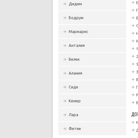
Дидим
Г
Бодрум
Мармарис
Анталия
1
2
Белек
5
Алания
Сиде
Кемер
ДО
Лара
Фетие