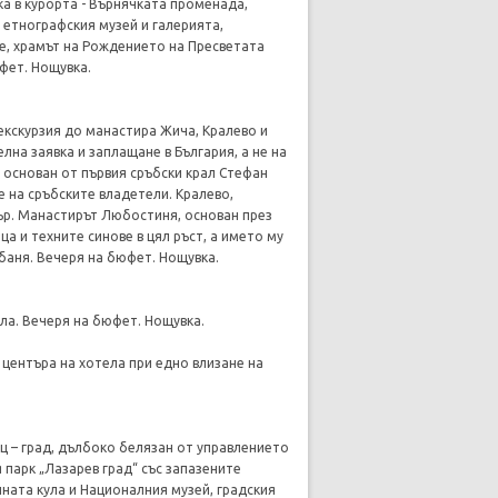
ка в курорта - Върнячката променада,
т етнографския музей и галерията,
е, храмът на Рождението на Пресветата
фет. Нощувка.
 екскурзия до манастира Жича, Кралево и
лна заявка и заплащане в България, а не на
 основан от първия сръбски крал Стефан
е на сръбските владетели. Кралево,
тър. Манастирът Любостиня, основан през
ца и техните синове в цял ръст, а името му
баня. Вечеря на бюфет. Нощувка.
ела. Вечеря на бюфет. Нощувка.
 центъра на хотела при едно влизане на
вац – град, дълбоко белязан от управлението
я парк „Лазарев град“ със запазените
лната кула и Националния музей, градския