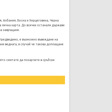
я, Албания, Босна и Херцеговина, Черна
а лична карта. До всички останали държави
на завръщане.
епредвидимо, е възможно въвеждане на
ни веднага, в случай че такова доплащане
оято смятате да похарчите в сръбски