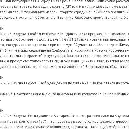
я - най-популярния СПА курорт на Сърбия. Настаняване. Пешеходна разход
реца на културата, изграден в края на XIX век, и в който днес се помещава
летния парк и термалните извори, старите сгради на Чайкиното възвишени
ородица, моста на любовта на р. Върнячка. Свободно време. Вечеря на бю
ен
12.2026: Закуска. Свободно време или туристическа програма по желание -
астира Любостиня – с доплащане 16 € / 31.29 лв. на човек и при предварите
то; екскурзията се провежда при минимум 20 участника. Манастирът Жича,
з 1217 г., е първо седалище на Сръбската епископия и място на коронясван
ичан „градът на кралете“, е културен, образователен и икономически цен
 век, е прочут със степонопсите си, изобразяващи княз Лазар, княгиня Мили
църковнославянски означава „място на любовта“. Завръщане във Върнячка 
ен
12.2026: Късна закуска. Свободен ден за ползване на СПА комплекса на хот
ележка: Пакетната цена включва неограничено използване на Спа и уелнес
.
ен
12.2026: Закуска. Отпътуване за България. По пътя - разглеждане на Круше
княз Лазар, който през 1371 г. го превръща в своя столица: археологически
анки от стените на средновековния град, църквата „Лазарица“, отбраните