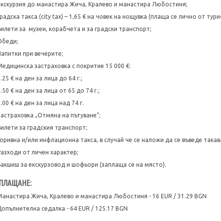
Екскурзия до манастира Жича, Кралево и манастира Любостиня;
радска такса (city tax) – 1,65 € на човек на нощувка (плаща се лично от тур
Билети за музеи, корабчета и за градски транспорт;
Обеди;
Напитки при вечерите;
Медицинска застраховка с покритие 15 000 €:
.25 € на ден за лица до 64 г.;
.50 € на ден за лица от 65 до 74 г.;
.00 € на ден за лица над 74 г.
Застраховка „Отмяна на пътуване“;
Билети за градския транспорт;
Горивна и/или инфлационна такса, в случай че се наложи да се въведе такав
Разходи от личен характер;
Бакшиш за екскурзовод и шофьори (заплаща се на място).
ПЛАЩАНЕ:
Манастира Жича, Кралево и манастира Любостиня - 16 EUR / 31.29 BGN
Допълнителна седалка - 64 EUR / 125.17 BGN