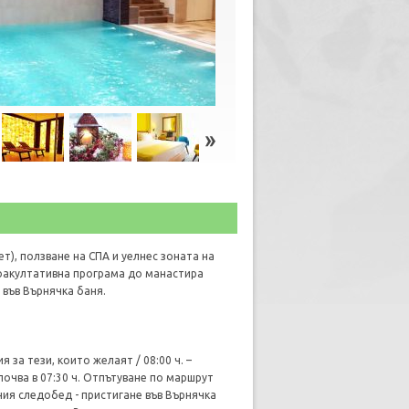
т), ползване на СПА и уелнес зоната на
 факултативна програма до манастира
 във Върнячка баня.
 за тези, които желаят / 08:00 ч. –
почва в 07:30 ч. Отпътуване по маршрут
ния следобед - пристигане във Върнячка