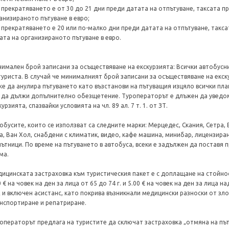
 прекратяването е от 30 до 21 дни преди датата на отпътуване, таксата п
анизираното пътуване в евро;
 прекратяването е 20 или по-малко дни преди датата на отпътуване, такса
ата на организираното пътуване в евро.
имален брой записани за осъществяване на екскурзията: Всички автобусн
туриста. В случай че минималният брой записани за осъществяване на екск
е да анулира пътуването като възстанови на пътуващия изцяло всички пла
 да дължи допълнително обезщетение. Туроператорът е длъжен да уведом
курзията, спазвайки условията на чл. 89 ал. 7 т. 1. от ЗТ.
обусите, които се използват са следните марки: Мерцедес, Скания, Сетра, 
а, Ван Хол, снабдени с климатик, видео, кафе машина, минибар, лицензир
пътници. По време на пътуването в автобуса, всеки е задължен да поставя 
ма.
ицинската застраховка към туристическия пакет е с доплащане на стойност 
0 € на човек на ден за лица от 65 до 74 г. и 5.00 € на човек на ден за лица 
 и включен асистанс, като покрива възникнали медицински разноски от зл
нспортиране и репатриране.
операторът предлага на туристите да сключат застраховка „отмяна на път