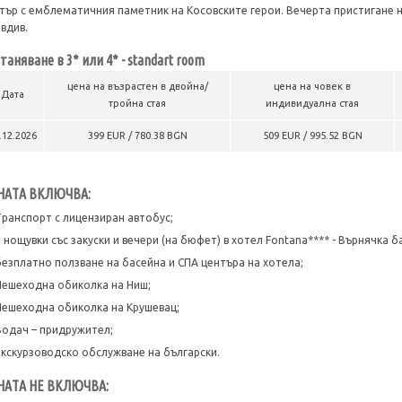
тър с емблематичния паметник на Косовските герои. Вечерта пристигане 
вдив.
таняване в 3* или 4* - standart room
цена на възрастен в двойна/
цена на човек в
Дата
тройна стая
индивидуална стая
.12.2026
399 EUR / 780.38 BGN
509 EUR / 995.52 BGN
НАТА ВКЛЮЧВА:
Транспорт с лицензиран автобус;
3 нощувки със закуски и вечери (на бюфет) в хотел Fontana**** - Върнячка б
безплатно ползване на басейна и СПА центъра на хотела;
Пешеходна обиколка на Ниш;
Пешеходна обиколка на Крушевац;
Водач – придружител;
Екскурзоводско обслужване на български.
НАТА НЕ ВКЛЮЧВА: