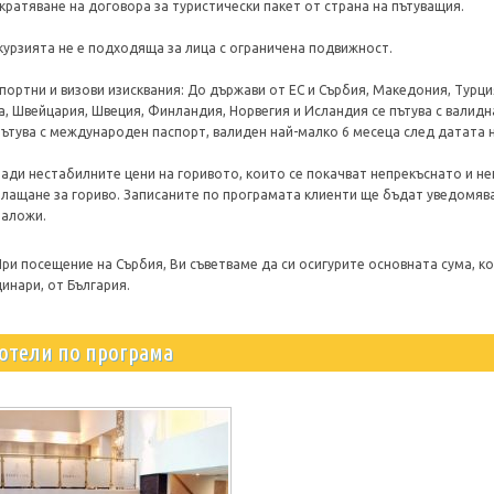
кратяване на договора за туристически пакет от страна на пътуващия.
курзията не е подходяща за лица с ограничена подвижност.
портни и визови изисквания: До държави от ЕС и Сърбия, Македония, Турци
а, Швейцария, Швеция, Финландия, Норвегия и Исландия се пътува с валидн
пътува с международен паспорт, валиден най-малко 6 месеца след датата 
ади нестабилните цени на горивото, които се покачват непрекъснато и н
лащане за гориво. Записаните по програмата клиенти ще бъдат уведомява
наложи.
При посещение на Сърбия, Ви съветваме да си осигурите основната сума, к
динари, от България.
отели по програма