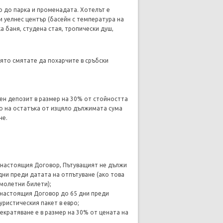
о до парка и променадата. Хотелът е
 и уелнес център (басейн с температура на
ка баня, студена стая, тропически душ,
оято смятате да похарчите в сръбски
ен депозит в размер на 30% от стойността
то на остатъка от изцяло дължимата сума
не.
а настоящия Договор, Пътуващият не дължи
дни преди датата на отпътуване (ако това
молетни билети);
а настоящия Договор до 65 дни преди
уристическия пакет в евро;
рекратяване е в размер на 30% от цената на