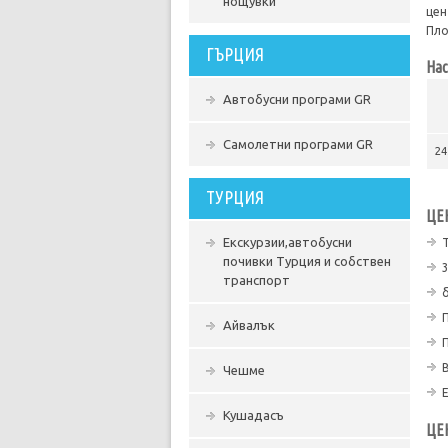
нощувки
цен
Пло
ГЪРЦИЯ
Нас
Автобусни програми GR
Самолетни програми GR
24
ТУРЦИЯ
ЦЕ
Екскурзии,автобусни
почивки Турция и собствен
транспорт
Айвалък
Чешме
Кушадасъ
ЦЕ