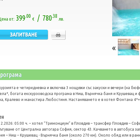
.00
.38
399
/ 780
Цена от:
€
лв.
рограма
курзията е четиридневна и включва 3 нощувки със закуски и вечери (на бюфе
ела*, богата екскурзоводска програма в Ниш, Върнячка баня и Крушевац и
а, Кралево и манастира Любостиня. Настаняването е в хотел Фонтана 4*+
ен
12.2026: 05:00 ч. – хотел “Тримонциум” в Пловдив – трансфер Пловдив – София
ътуване от Централна автогара София, сектор 43. Качването в автобуса за
ия – Ниш – Крушевац - Върнячка баня (около 270 км). Около обяд или в ран