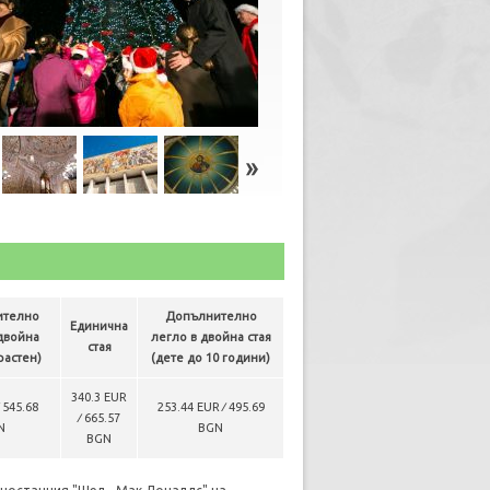
ително
Допълнително
Единична
двойна
легло в двойна стая
стая
растен)
(дете до 10 години)
340.3 EUR
 545.68
253.44 EUR ∕ 495.69
∕ 665.57
N
BGN
BGN