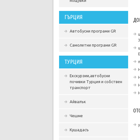
нощувки
ГЪРЦИЯ
ДО
Автобусни програми GR
3
Самолетни програми GR
E
ТУРЦИЯ
Екскурзии,автобусни
почивки Турция и собствен
транспорт
Айвалък
ОТ
Чешме
Кушадасъ