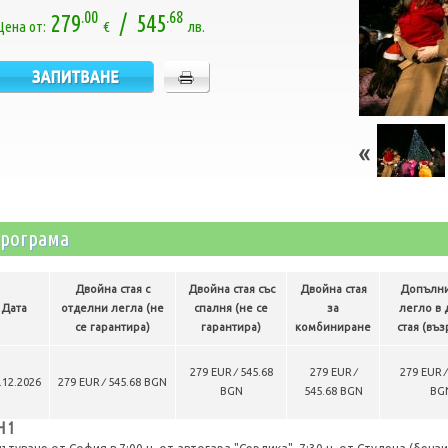
.00
.68
279
/ 545
Цена от:
€
лв.
рограма
Двойна стая с
Двойна стая със
Двойна стая
Допълн
Дата
отделни легла (не
спалня (не се
за
легло в 
се гарантира)
гарантира)
комбиниране
стая (въз
279 EUR ∕ 545.68
279 EUR ∕
279 EUR ∕
.12.2026
279 EUR ∕ 545.68 BGN
BGN
545.68 BGN
BG
Н 1