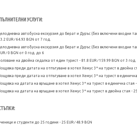
ПЪЛНИТЕЛНИ УСЛУГИ:
целодневна автобусна екскурзия до Берат и Дуръс (без включени входни так
3.2 EUR ∕ 64.93 BGN от 7 год.
целодневна автобусна екскурзия до Берат и Дуръс (без включени входни так
UR ∕ 0 BGN от 0 год. до 6
ползване на двойна седалка от един турист - 81.8 EUR ∕ 159.99 BGN от 3 год.
Нощувка преди датата на отпътуване в хотел Хемус 3* на турист в двойна ста
Нощувка преди датата на отпътуване в хотел Хемус 3* на турист в единична с
Нощувка на датата на връщане в хотел Хемус 3* на турист в единична стая - 
Нощувка на датата на връщане в хотел Хемус 3* на турист в двойна стая - 25 
СТЪПКИ:
ученици и студенти до 25 години - 25 EUR ∕ 48.9 BGN