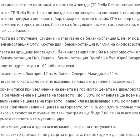
Настаняването по програмата е в хотел 4 звезди (TE Stella Resort звезди зв
Хотел TE Stella Resort звезди звезди звезди звезди е разположен в перифе
Хотелът предлага ресторант, бар, бирария, външен басейн, СПА център (саун
безжичен интернет достъп. Стаите са оборудвани с климатик, телевизор, м
таи са с балкон.
Места на отпътуване: Студена - отпътуване от бензиностанция Шел - Мак Д
бензиностанция OMV; Кюстендил - бензиностанция Юг Ойл на околовръстни
Места на връщане: Кюстендил - бензиностанция Юг Ойл на околовръстния п
- бензиностанция ЕКО; Перник - бензиностанция Лукойл на бул. Юрий Гагар
Валутен курс: 1 евро = 100 албански леки
Часово време: България 12 ч.; Албания, Северна Македония 11 ч.
Пътуването като цяло не е подходящо за лица с ограничена подвижност!
Горивни такси при увеличение на цената на горивото: Цената на дизеловото
л. При увеличение на цената на горивото - до 9,99%, компанията ще поеме 
увеличение на цената на горивото - равно или надвишаващо 10%, компаният
такса. При увеличение на цената на горивото от 10 % до 19,99 % спрямо по
такса на турист за пътуване по тази програма ще бъде 7.00 лв. На всяко сл
сумата съответно се мултиплицира.
Няма медицински и здравни изисквания, свързани с пътуването.
Българските граждани, пътуващи за страната, е необходимо да притежават