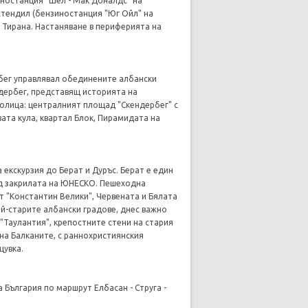
зиностанция "Шел - Мак Доналдс" на
юстендил (бензиностанция "Юг Ойл" на
 Тирана. Настаняване в периферията на
рбег управлявал обединените албански
ндербег, представящ историята на
толица: централният площад "Скендербег" с
ата кула, квартал Блок, Пирамидата на
 екскурзия до Берат и Дуръс. Берат е един
од закрилата на ЮНЕСКО. Пешеходна
ът "Константин Велики", Червената и Бялата
ай-старите албански градове, днес важно
"Таулантия", крепостните стени на стария
на Балканите, с раннохристиянския
щувка.
а България по маршрут Елбасан - Струга -