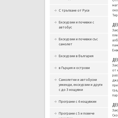
Отп
маг
С тръгване от Русе
око
Тир
Екскурзии и почивки с
ДЕ
автобус
Зак
пле
Екскурзии и почивки със
алб
самолет
пам
Енв
Екскурзии в България
ДЕ
Зак
в Гърция и острови
от 
раз
Самолетни и автобусни
джа
уикенди, екскурзии и други
при
с до 3 нощувки
гра
пар
Програми с 4 нощувкии
ДЕ
Зак
Програми с 5 и повече
Ско