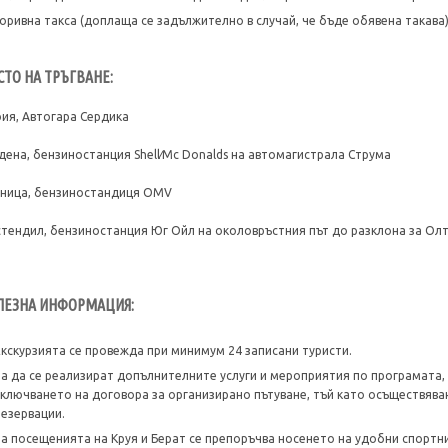
Горивна такса (доплаща се задължително в случай, че бъде обявена такава)
СТО НА ТРЪГВАНЕ:
ия, Автогара Сердика
дена, бензиностанция Shell∕Mc Donalds на автомагистрала Струма
ница, бензиностандиця OMV
тендил, бензиностанция Юг Ойл на околовръстния път до разклона за Ол
ЛЕЗНА ИНФОРМАЦИЯ:
Екскурзията се провежда при минимум 24 записани туристи.
За да се реализират допълнителните услуги и мероприятия по програмата,
сключването на договора за организирано пътуване, тъй като осъществява
резервации.
За посещенията на Круя и Берат се препоръчва носенето на удобни спортни