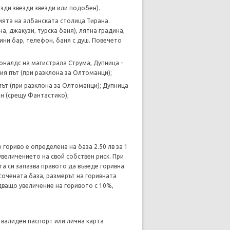
езди звезди звезди или подобен).
рията на албанската столица Тирана.
а, джакузи, турска баня), лятна градина,
ини бар, телефон, баня с душ. Повечето
оналдс на магистрала Струма, Дупница -
я път (при разклона за Олтоманци);
ът (при разклона за Олтоманци); Дупница
ин (срещу Фантастико);
 гориво е определена на база 2.50 лв за 1
увеличението на свой собствен риск. При
а си запазва правото да въведе горивна
сочената база, размерът на горивната
едващо увеличение на горивото с 10%,
 валиден паспорт или лична карта