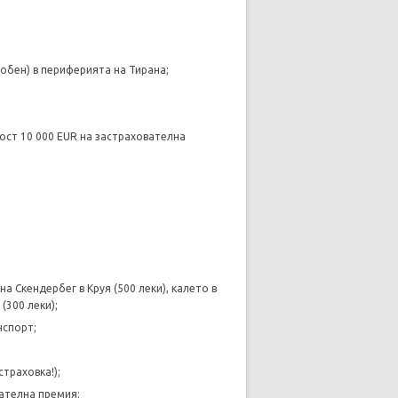
одобен) в периферията на Тирана;
ост 10 000 EUR на застрахователна
а Скендербег в Круя (500 леки), калето в
(300 леки);
нспорт;
траховка!);
вателна премия;