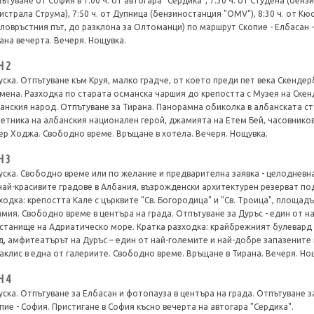
ътуване от София в 7:00 ч. от автогара "Сердика", 7:30 ч. от Студена (бен
истрала Струма), 7:50 ч. от Дупница (бензиностанция "OMV"), 8:30 ч. от К
ловръстния път, до разклона за Олтоманци) по маршрут Скопие - Елбасан -
ана вечерта. Вечеря. Нощувка.
Н 2
уска. Отпътуване към Круя, малко градче, от което преди пет века Скенде
мена. Разходка по старата османска чаршия до крепостта с Музея на Ске
анския народ. Отпътуване за Тирана. Панорамна обиколка в албанската с
етника на албанския национален герой, джамията на Етем Бей, часовников
ер Ходжа. Свободно време. Връщане в хотела. Вечеря. Нощувка.
Н 3
уска. Свободно време или по желание и предварителна заявка - целодневна
най-красивите градове в Албания, възрожденски архитектурен резерват п
ходка: крепостта Кале с църквите "Св. Богородица" и "Св. Троица", площад
мия. Свободно време в центъра на града. Отпътуване за Дуръс - един от н
станище на Адриатическо море. Кратка разходка: крайбрежният булевард 
д, амфитеатърът на Дуръс – един от най-големите и най-добре запазените 
аклис в една от галериите. Свободно време. Връщане в Тирана. Вечеря. Но
Н 4
уска. Отпътуване за Елбасан и фотопауза в центъра на града. Отпътуване з
пие - София. Пристигане в София късно вечерта на автогара "Сердика".