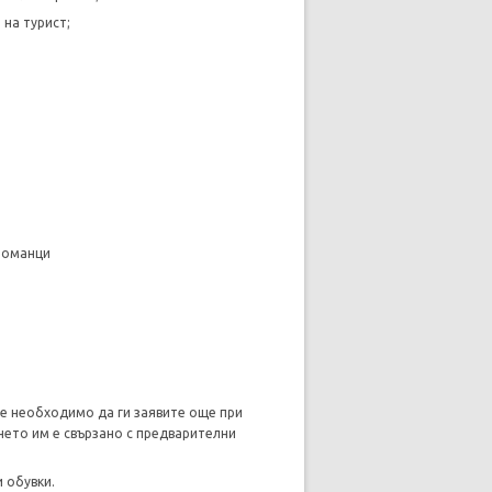
 на турист;
томанци
 е необходимо да ги заявите още при
нето им е свързано с предварителни
 обувки.