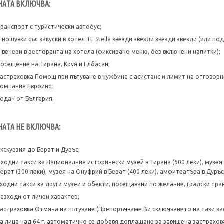
НАТА ВКЛЮЧВА:
транспорт с туристически автобус;
3 нощувки със закуски в хотел TE Stella звезди звезди звезди звезди (или п
3 вечери в ресторанта на хотела (фиксирано меню, без включени напитки);
посещение на Тирана, Круя и Елбасан;
застраховка Помощ при пътуване в чужбина с асистанс и лимит на отговорн
компания Евроинс;
водач от България;
НАТА НЕ ВКЛЮЧВА:
екскурзия до Берат и Дуръс;
Входни такси за Националния исторически музей в Тирана (500 леки), музея н
Берат (300 леки), музея на Онуфрий в Берат (400 леки), амфитеатъра в Дуръс 
входни такси за други музеи и обекти, посещавани по желание, градски тра
разходи от личен характер;
застраховка Отмяна на пътуване (Препоръчваме Ви сключването на тази зас
за лица над 64 г. автоматично се добавя доплащане за завишена застрахо