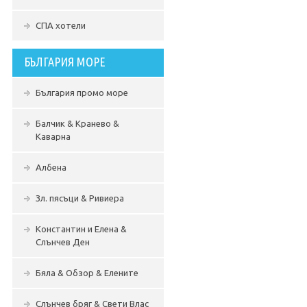
СПА хотели
БЪЛГАРИЯ МОРЕ
България промо море
Балчик & Кранево &
Каварна
Албена
Зл. пясъци & Ривиера
Константин и Елена &
Слънчев Ден
Бяла & Обзор & Елените
Слънчев бряг & Свети Влас