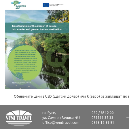
Обявените цени в USD (щатски долар) или € (евро) се заплащат по 
гр. Русе,
082 / 8312 00
ул. Симеон Велики №6
089911 37 33
office@venitravel.com
0879 12 91 91