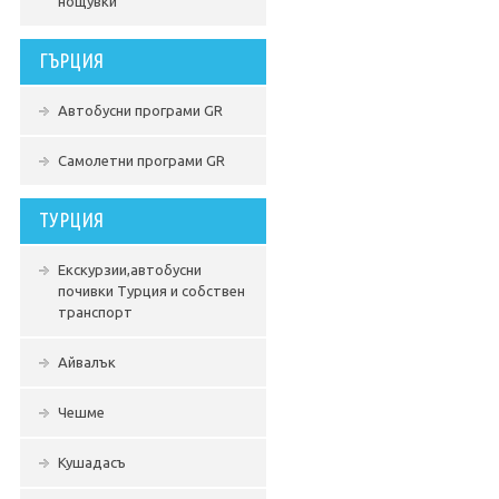
нощувки
ГЪРЦИЯ
Автобусни програми GR
Самолетни програми GR
ТУРЦИЯ
Екскурзии,автобусни
почивки Турция и собствен
транспорт
Айвалък
Чешме
Кушадасъ