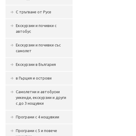
С тръгване от Русе
Екскурзии и почивки с
автобус
Екскурзии и почивки със
самолет
Екскурзии в България
в Гърция и острови
Самолетни и автобусни
уикенди, екскурзии и други
с до 3 нощувки
Програми с 4 нощувкии
Програми с 5 и повече