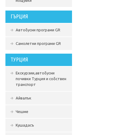
нощувки
ГЪРЦИЯ
Автобусни програми GR
Самолетни програми GR
ТУРЦИЯ
Екскурзии,автобусни
почивки Турция и собствен
транспорт
Айвалък
Чешме
Кушадасъ