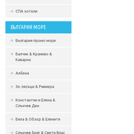
СПА хотели
БЪЛГАРИЯ МОРЕ
България промо море
Балчик & Кранево &
Каварна
Албена
Зл. пясъци & Ривиера
Константин и Елена &
Слънчев Ден
Бяла & Обзор & Елените
Слънчев бряг & Свети Влас