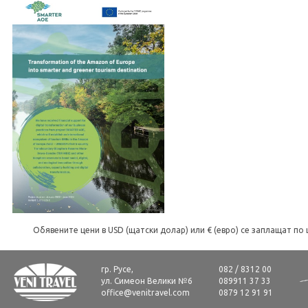
Обявените цени в USD (щатски долар) или € (евро) се заплащат по 
гр. Русе,
082 / 8312 00
ул. Симеон Велики №6
089911 37 33
office@venitravel.com
0879 12 91 91