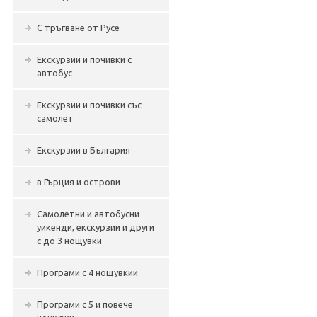
С тръгване от Русе
Екскурзии и почивки с
автобус
Екскурзии и почивки със
самолет
Екскурзии в България
в Гърция и острови
Самолетни и автобусни
уикенди, екскурзии и други
с до 3 нощувки
Програми с 4 нощувкии
Програми с 5 и повече