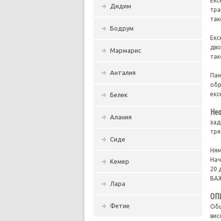
Екс
Дидим
тра
так
Бодрум
Екс
дво
Мармарис
так
Анталия
Пан
обр
екс
Белек
Нео
Алания
зад
тря
Сиде
Ням
Нач
Кемер
20 
ВАЖ
Лара
ОП
Фетие
Обш
вис