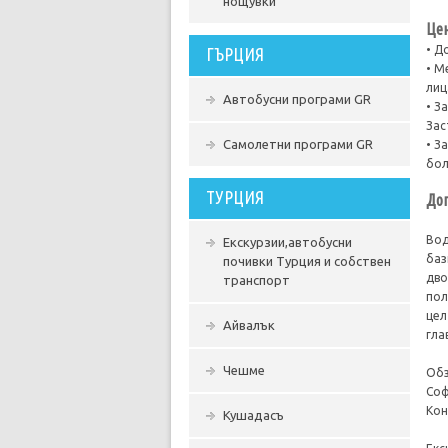
нощувки
Цен
• Д
ГЪРЦИЯ
• М
лиц
Автобусни програми GR
• З
Зас
Самолетни програми GR
• З
бол
ТУРЦИЯ
Доп
Вод
Екскурзии,автобусни
баз
почивки Турция и собствен
дво
транспорт
пол
цел
Айвалък
гла
Чешме
Обз
Соф
Кон
Кушадасъ