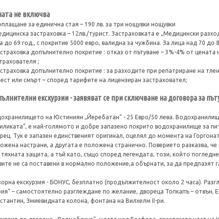
ата не включва
оплащане за единична стая – 190 лв. за три нощувки нощувки
едицинска застраховка – 12лв./турист. Застраховката е „Медицински разход
а до 69 год., с покритие 5000 евро, валидна за чужбина. За лица над 70 до 85
астраховка допълнително покритие : отказ от пътуване – 3%-4% от цената 
трахователя ;
астраховка допълнително покритие : за разходите при репатриране на тлен
ест или смърт – според тарифите на лицензиран застраховател;
ълнителни екскурзии - заявяват се при сключване на договора за пъ
охранилището на Юстиниян „Йеребатан“ - 25 Евро/50 лева. Водохранилищ
иликата“, е най-голямото и добре запазено покрито водохранилище за пи
рец. Тук е запазен единственият оригинал, оцелял до момента на Горгона
ожена настрани, а другата е положена странично. Поверието разказва, че 
 тяхната защита, а тъй като, също според легендата, този, който погледне
вите не са поставени в нормално положение,а обърнати, за да предпазят г
орна екскурзия - БОНУС, безплатно (продължителност около 2 часа). Разг
ия“ – самостоятелно разглеждане по желание, двореца Топкапъ – отвън, Е
стантин, Змиевидната колона, фонтана на Вилхелм II-ри.