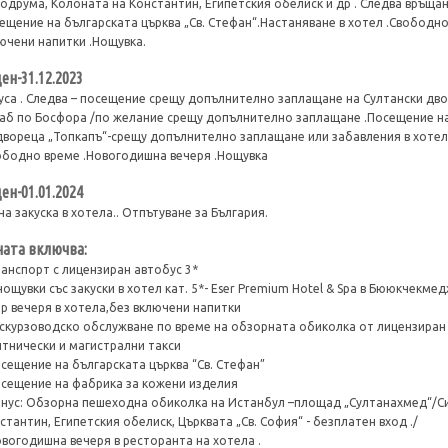
одрума, Колоната на Константин, Египетския обелиск и др . Следва връщан
ещение на българската църква „Св. Стефан“.Настаняване в хотел .Свободно
ючени напитки .Нощувка.
 ден-31.12.2023
уса . Следва – посещение срещу допълнително заплащане на Султански дво
аб по Босфора /по желание срещу допълнително заплащане .Посещение на
двореца „Топкапъ“-срещу допълнително заплащане или забавления в хот
ободно време .Новогодишна вечеря .Нощувка
ден-01.01.2024
на закуска в хотела.. Отпътуване за България.
ата включва:
ранспорт с лицензиран автобус 3*
 нощувки със закуски в хотел кат. 5*- Eser Premium Hotel & Spa в Бююкчекме
бр вечеря в хотела,без включени напитки
кскурзоводско обслужване по време на обзорната обиколка от лицензиран
итнически и магистрални такси
осещение на българската църква “Св. Стефан”
осещение на фабрика за кожени изделия
онус: Обзорна пешеходна обиколка на Истанбул –площад „Султанахмед“/С
стантин, Египетския обелиск, Църквата „Св. София“ - безплатен вход ./
овогодишна вечеря в ресторанта на хотела .