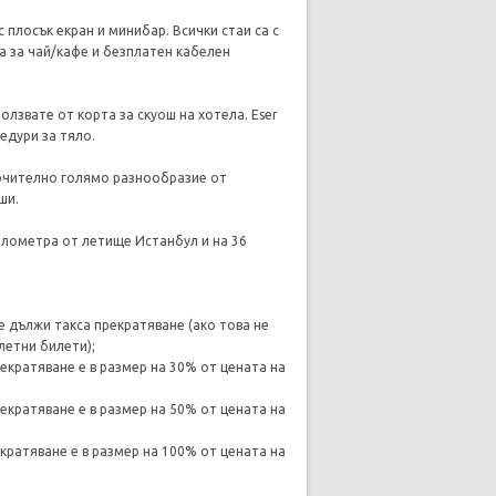
 плосък екран и минибар. Всички стаи са с
а за чай/кафе и безплатен кабелен
олзвате от корта за скуош на хотела. Eser
едури за тяло.
лючително голямо разнообразие от
ши.
километра от летище Истанбул и на 36
е дължи такса прекратяване (ако това не
летни билети);
рекратяване е в размер на 30% от цената на
рекратяване е в размер на 50% от цената на
екратяване е в размер на 100% от цената на