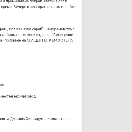
е в преминаване покрай Златния рог и
 време .Вечеря в ресторанта на хотела без
рец „Долма Бахче сарай” .Панорамен тур с
 фабрика за кожени изделия . Посещение
ела –ползване на СПА ЦЕНТЪР КЪМ ХОТЕЛА
дже
 местен екскурзовод;
инята Джамия, Хиподрума, Колоната на