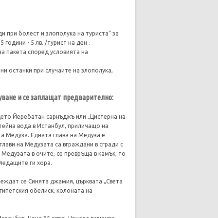
и при болест и злополука на туриста” за
 години - 5 лв. /турист на ден .
на пакета според условията на
ни останки при случаите на злополука,
туване и се заплащат предварително:
ето Йеребатан сарнъджъ или „Цистерна на
тейна вода в Истанбул, приличащо на
та Медуза. Едната глава на Медуза е
глави на Медузата са вграждани в сгради с
 Медузата в очите, се превръща в камък, то
ледащите ги хора.
леждат се Синята джамия, църквата „Света
гипетския обелиск, колоната на