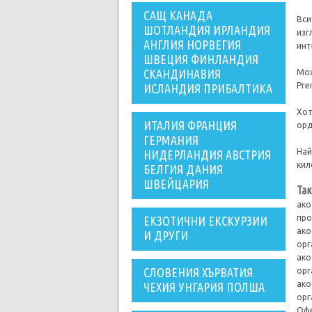
САЩ КАНАДА
Вси
ШОТЛАНДИЯ ИРЛАНДИЯ
изг
АНГЛИЯ НОРВЕГИЯ
инт
ШВЕЦИЯ ФИНЛАНДИЯ
СКАНДИНАВИЯ
Мож
Pre
ИСЛАНДИЯ ПРИБАЛТИКА
Хот
ИТАЛИЯ ФРАНЦИЯ
орд
ГЕРМАНИЯ
Най
НИДЕРЛАНДИЯ АВСТРИЯ
кил
БЕЛГИЯ ДАНИЯ
ШВЕЙЦАРИЯ
Так
ако
про
ЕКЗОТИЧНИ ЕКСКУРЗИИ
ако
И ДРУГИ
орг
ако
СЛОВЕНИЯ ХЪРВАТИЯ
орг
ако
ЧЕХИЯ УНГАРИЯ ПОЛША
орг
Офе