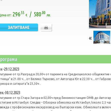
.55
.00
296
/ 580
Цена от:
€
лв.
рограма
ен -29.12.2023
ътуване от гр.Разград в 20,00ч от паркинга на Средношколско общежитие о
тница“ в 21.00 ч. , от Велико Търново, от Автогара Юг в 22.30 ч. , от Габр
хумора и сатирата“в 23,30ч .
ден.-30.12.2023
ътуване от гр.Стара Загора в 02,00ч пред бензиностанция ОМВ до Автогар
стигане в Истанбул. Следва - Обзорна обиколка на Истанбул /около 2,5 ч
вежда с професионален екскурзовод на български език. Обиколката включ