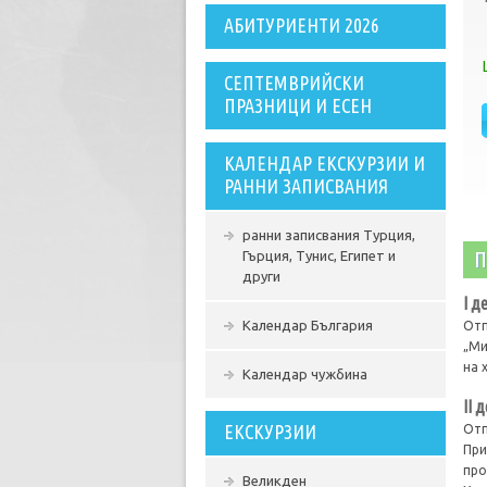
АБИТУРИЕНТИ 2026
СЕПТЕМВРИЙСКИ
ПРАЗНИЦИ И ЕСЕН
КАЛЕНДАР ЕКСКУРЗИИ И
РАННИ ЗАПИСВАНИЯ
ранни записвания Турция,
П
Гърция, Тунис, Египет и
други
І д
Календар България
Отп
„Ми
на 
Календар чужбина
ІI 
ЕКСКУРЗИИ
Отп
При
про
Великден