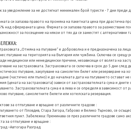
к за уведомление за не достигнат минимален брой туристи - 7 дни преди д
мата си запазва правото на промяна на пакетната цена при драстична про
5% над оферираната цена. Фирмата си запазва правото за разместване п
ъзможност за посещение на някои от тях да се заместят с алтернативни т
БЕЛЕЖКА:
траховката „Отмяна на пътуване“ е доброволна и е предназначена за лица
нес пътуване на територията на България или чужбина. Сключва се срещу 
ади медицински или немедицински причини, независещи от волята на зас
ючване на застраховката. Застраховката се сключва в срок до 5 дни след д
истическо пътуване, закупуване на самолетен билет или резервиране на хо
щане (частично или пълно) и до началната дата на пътуването остават не
мия (цената на застраховката) зависи от застрахователната сума и дните 
уването. Застрахователната сума е в лева и се определя в зависимост от 
пово пътуване, самолетните билети или хотелската резервация.
ктове за отпътуване и връщане от различните градове :
ътуването от Пловдив, Стара Загора, Габрово и Велико Търново, се осъще
тветния пункт. Забележка: Преминава се през различните градове само ако
та за отпътуване и връщане :
град –Автогара Разград