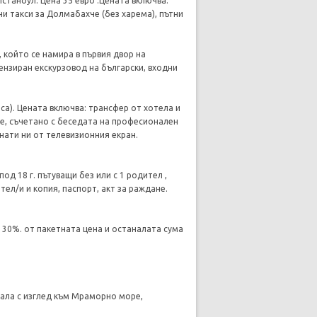
станбул. Цена 35 евро .Цената включва:
и такси за Долмабахче (без харема), пътни
’, който се намира в първия двор на
ензиран екскурзовод на български, входни
са). Цената включва: трансфер от хотела и
не, съчетано с беседата на професионален
нати ни от телевизионния екран.
од 18 г. пътуващи без или с 1 родител ,
л/и и копия, паспорт, акт за раждане.
– 30%. от пакетната цена и останалата сума
зала с изглед към Мраморно море,