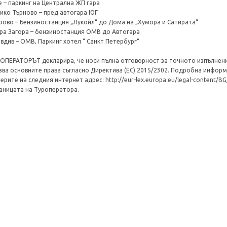
е – паркинг на Централна ЖП гара
ико Търново – пред автогара ЮГ
рово – Бензиностанция „Лукойл“ до Дома на „Хумора и Сатирата“
ра Загора – бензиностанция ОМВ до Автогара
вдив – ОМВ, Паркинг хотел “ Санкт Петербург“
ОПЕРАТОРЪТ декларира, че носи пълна отговорност за точното изпълнение
зва основните права съгласно Директива (ЕС) 2015/2302. Подробна информ
ерите на следния интернет адрес: http://eur-lex.europa.eu/legal-content/
аницата на Туроператора.