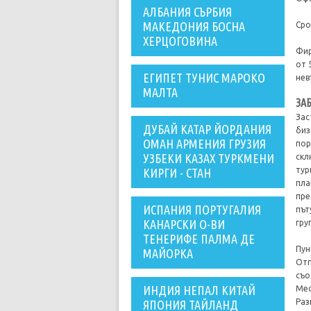
АЛБАНИЯ СЪРБИЯ
МАКЕДОНИЯ БОСНА
Сро
ХЕРЦОГОВИНА
Фир
от 
ЕГИПЕТ ТУНИС МАРОКО
нев
МАЛТА
ЗА
Зас
ДУБАЙ КАТАР ЙОРДАНИЯ
биз
ОМАН АРМЕНИЯ ГРУЗИЯ
пор
УЗБЕКИ КАЗАХ ТУРКМЕНИ
скл
тур
КИРГИ - СТАН
пла
пре
ИСПАНИЯ ПОРТУГАЛИЯ
път
КАНАРСКИ О-ВИ
гру
ТЕНЕРИФЕ ПАЛМА ДЕ
Пун
МАЙОРКА
Отп
съо
ИНДИЯ НЕПАЛ КИТАЙ
Мес
Раз
ЯПОНИЯ ТАЙЛАНД