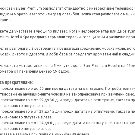
чки стаи в Eser Premium разполагат стандартно с интерактивен телевизор с
лед към морето, езерото или град Истанбул. Всяка стая разполага с машин
ернет.
ете да участвате в уроци по пилатес, йога и велоергометър или да се възп
mium Hotel & Spa предлага термални терапии, горещи вани и различни проц
елът разполага с 2 ресторанта, предлагащи средиземноморска кухня, вк
ьоври, ризото и десерти. В лоби бара се предлагат ароматен чай и сладки
-близката метростанция е на 5 минути с кола. Eser Premium Hotel е на 42 
ометра от панаирния център CNR Expo.
са прекратяване:
 прекратяването е до 60 дни преди датата на отпътуване, Потребителят н
тиворечи на анулационните условия на авиопревозвача при закупени само
 прекратяването е от 59 до 30 дни преди датата на отпътуване, таксата п
анизираното пътуване в лева;
 прекратяването е от 29 до 15 дни преди датата на отпътуване, таксата п
анизираното пътуване в лева;
 прекратяването е от 14 до 0 дни преди датата на отпътуване, таксата пр
анизираното пътуване в лева;
ртата е валидна при група от минимум 40 човека.