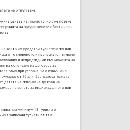
атата на отпътуване.
мяна цената на горивото, но с не повече
осещенията на предложените обекти и при
акива.
, на които им предстои туристическо или
риска от отменено или пропуснато пътуване
трахования и непредвидими към момента на
еня на сключване на договора за
тела само при условие, че е извършено
 по–малко от 10 дни. Застрахователната
от датата на сключване до края на
размера на цената за индивидуалното или
ствява при минимум 15 туриста от
 има записани туристи от там.