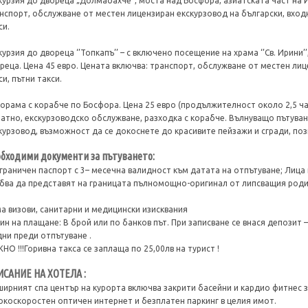
курзия до двореца „Долмабахче”, моста над Босфора, азиатската част на И
нспорт, обслужване от местен лицензиран екскурзовод на български, входн
си.
курзия до двореца ‘’Топкапъ’’ – с включено посещение на храма ‘’Св. Ирини’
реца. Цена 45 евро. Цената включва: транспорт, обслужване от местен лиц
си, пътни такси.
орама с корабче по Босфора. Цена 25 евро (продължителност около 2,5 ча
атно, екскурзоводско обслужване, разходка с корабче. Вълнуващо пътува
курзовод, възможност да се докоснете до красивите пейзажи и сгради, поз
бходими документи за пътуването:
граничен паспорт с 3– месечна валидност към датата на отпътуване; Лица п
бва да представят на границата пълномощно-оригинал от липсващия родите
а визови, санитарни и медицински изисквания
ин на плащане: В брой или по банков път. При записване се внася депозит 
дни преди отпътуване .
НО !!!Горивна такса се заплаща по 25,00лв на турист !
ИСАНИЕ НА ХОТЕЛА :
ирният спа център на курорта включва закрити басейни и кардио фитнес 
окоскоростен оптичен интернет и безплатен паркинг в целия имот.