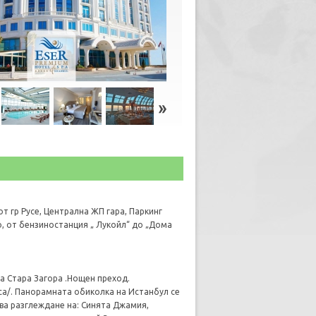
т гр Русе, Централна ЖП гара, Паркинг
ово, от бензиностанция „ Лукойл“ до „Дома
а Стара Загора .Нощен преход.
аса/. Панорамната обиколка на Истанбул се
ва разглеждане на: Синята Джамия,