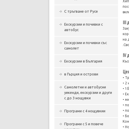
Хип
пос
С тръгване от Русе
вкл
ІІI
Екскурзии и почивки с
Зак
автобус
кор
на 
Екскурзии и почивки със
.Св
самолет
ІV 
Екскурзии в България
Къс
Цен
в Гърция и острови
• Т
• 2
Самолетни и автобусни
• 1
уикенди, екскурзии и други
• Е
с до 3 нощувки
• м
• п
• п
Програми с 4 нощувкии
• Б
Кон
Програми с 5 и повече
• Н