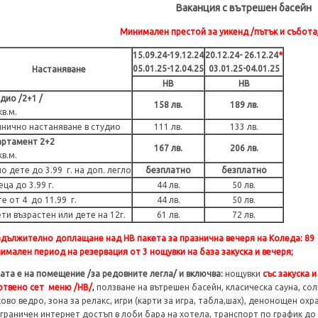
Ваканция с вътрешен басейн
Минимален престой за уикенд /пътък и събота
15.09.24-19.12.24
20.12.24- 26.12.24
*
05.01.25-12.04.25
03.01.25-04.01.25
Настаняване
НВ
НВ
дио /2+1 /
158 лв.
189 лв.
кв.м.
нично настаняване в студио
111 лв.
133 лв.
артамент 2+2
167 лв.
206 лв.
кв.м.
о дете до 3.99 г. на доп. легло
безплатно
безплатно
еца до 3.99 г.
44 лв.
50 лв.
е от 4 до 11.99 г.
44 лв.
50 лв.
ти възрастен или дете на 12г.
61 лв.
72 лв.
адължително доплащане над НВ пакета за празнична вечеря на Коледа: 89 лв.
имален период на резервация от 3 нощувки на база закуска и вечеря;
ата е на помещение /за редовните легла/ и включва:
нощувки
със
закуска 
отвено сет меню /НВ/
,
ползване на вътрешен басейн, класическа сауна, сол
ово ведро, зона за релакс, игри (карти за игра, табла,шах), денонощен охр
граничен интернет достъп в лоби бара на хотела, транспорт по график до 