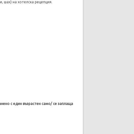
и, шах) на хотелска рецепция.
анено с един възрастен само/ се заплаща