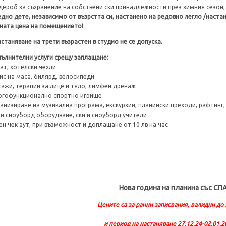
дероб за съхранение на собствени ски принадлежности през зимния сезон,
едно дете, независимо от възрстта си, настанено на редовно легло /наста
ната цена на помещението!
астаняване на трети възрастен в студио не се допуска.
ълнителни услуги срещу заплащане:
ат, хотелски чехли
ис на маса, билярд, велосипеди
ажи, терапии за лице и тяло, лимфен дренаж
гофункционално спортно игрище
анизиране на музикална програма, екскурзии, планински преходи, рафтинг
 и сноуборд оборудване, ски и сноуборд учители
ен чек аут, при възможност и доплащане от 10 лв на час
Нова година на планина със СП
Цените са за ранни записвания, валидни до 
и период на настаняване 27.12.24-02.01.2