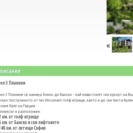
писание
ел 3 Планини
ел 3 Планини се намира близо до Банско - най-известният ски курорт на Б
коро построеното от Ian Woosnam голф игрище, както и до ски писта Кулин
ския бряг на Гърция.
плексът е разположен:
2 км. от голф игрище
6 км. от Банско и ски лифтовете
140 км. от летище София