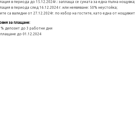
лация в периода до 15.12.2024г.: заплаща се сумата за една пълна нощувка
лация в периода след 16.12.2024 г. или неявяване: 50% неустойка;
ите са валидни от 27.12.2024г. по избор на гостите, като една от нощувки
овия за плащане:
0 % депозит до 3 работни дни
оплащане до 01.12.2024