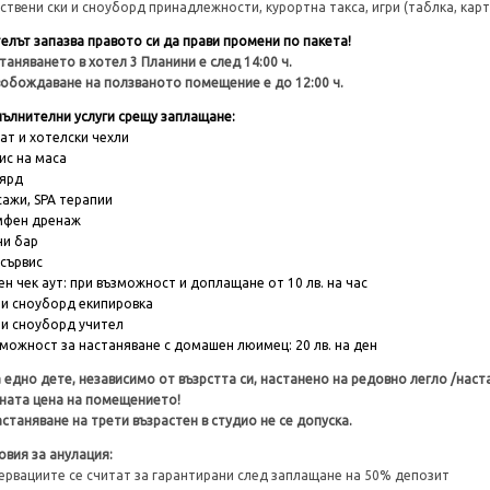
ствени ски и сноуборд принадлежности, курортна такса, игри (таблка, карт
елът запазва правото си да прави промени по пакета!
таняването в хотел 3 Планини е след 14:00 ч.
обождаване на ползваното помещение е до 12:00 ч.
ълнителни услуги срещу заплащане:
ат и хотелски чехли
ис на маса
ярд
ажи, SPA терапии
мфен дренаж
и бар
сървис
ен чек аут: при възможност и доплащане от 10 лв. на час
 и сноуборд екипировка
 и сноуборд учител
можност за настаняване с домашен люимец: 20 лв. на ден
а едно дете, независимо от възрстта си, настанено на редовно легло /наст
ната цена на помещението!
астаняване на трети възрастен в студио не се допуска.
овия за анулация:
ервациите се считат за гарантирани след заплащане на 50% депозит