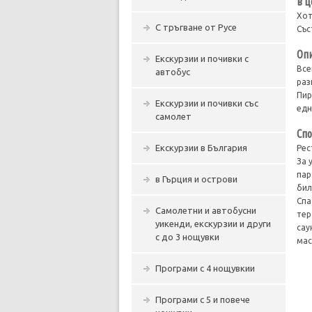
в ц
Хот
С тръгване от Русе
Със
Опи
Екскурзии и почивки с
Все
автобус
раз
Пир
Екскурзии и почивки със
едн
самолет
Спо
Екскурзии в България
Рес
За 
пар
в Гърция и острови
бил
Спа
Самолетни и автобусни
тер
уикенди, екскурзии и други
сау
с до 3 нощувки
мас
Програми с 4 нощувкии
Програми с 5 и повече