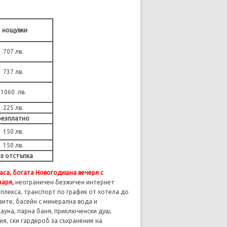
3 нощувки
707 лв.
737 лв.
1060 лв.
225 лв.
безплатно
150 лв.
150 лв.
з отстъпка
аса,
богата Новогодишна вечеря с
заря,
неограничен безжичен интернет
мплекса, транспорт по график от хотела до
аите, басейн с минерална вода и
сауна, парна баня, приключенски душ,
ия, ски гардероб за съхранение на