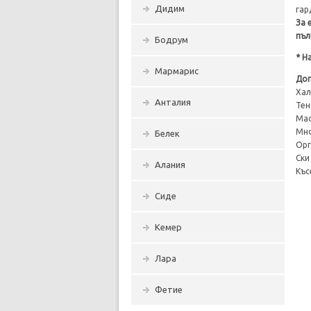
Дидим
гар
За 
пъл
Бодрум
* Н
Мармарис
Доп
Хал
Анталия
Тен
Мас
Мно
Белек
Орг
Ски
Алания
Къс
Сиде
Кемер
Лара
Фетие