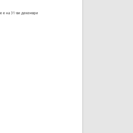
;
те е на 31-ви декември