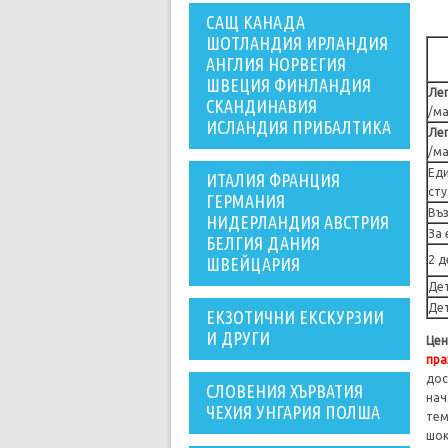
САЩ КАНАДА
ШОТЛАНДИЯ ИРЛАНДИЯ
АНГЛИЯ НОРВЕГИЯ
ШВЕЦИЯ ФИНЛАНДИЯ
Лег
СКАНДИНАВИЯ
/ма
ИСЛАНДИЯ ПРИБАЛТИКА
Лег
/ма
Ед
ИТАЛИЯ ФРАНЦИЯ
ст
ГЕРМАНИЯ
Въз
НИДЕРЛАНДИЯ АВСТРИЯ
За 
БЕЛГИЯ ДАНИЯ
2 д
ШВЕЙЦАРИЯ
Дет
Дет
ЕКЗОТИЧНИ ЕКСКУРЗИИ
И ДРУГИ
Цен
пра
дос
СЛОВЕНИЯ ХЪРВАТИЯ
нач
ЧЕХИЯ УНГАРИЯ ПОЛША
тем
шок