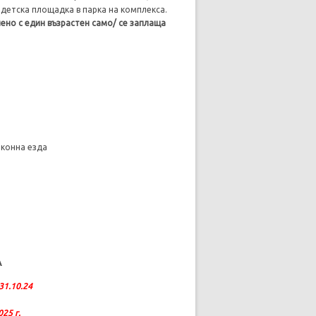
 детска площадка в парка на комплекса.
нено с един възрастен само/ се заплаща
, конна езда
А
31.10.24
025 г.