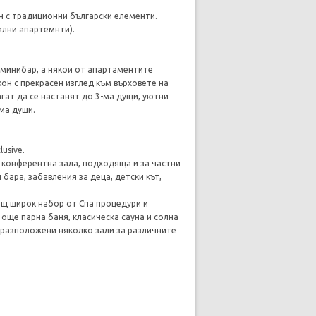
ан с традиционни български елементи.
пални апартемнти).
, минибар, а някои от апартаментите
он с прекрасен изглед към върховете на
агат да се настанят до 3-ма дущи, уютни
ма души.
usive.
 конферентна зала, подходяща и за частни
бара, забавления за деца, детски кът,
гащ широк набор от Спа процедури и
 още парна баня, класическа сауна и солна
а разположени няколко зали за различните