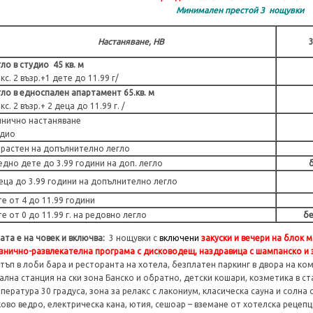
Минимален престой 3 нощувки
Настаняване, HВ
ло в студио 45 кв. м
кс. 2 възр.+1 дете до 11.99 г/
ло в едноспален апартамент 65.кв. м
кс. 2 възр.+ 2 деца до 11.99 г. /
инично настаняване
удио
растен на допълнително легло
едно дете до 3.99 години на доп. легло
еца до 3.99 години на допълнително легло
е от 4 до 11.99 години
е от 0 до 11.99 г. на редовно легло
бе
ата е на човек и включва:
3 нощувки с
включени
закуски и вечери на блок м
знично-развлекателна програма с дисководещ, наздравица с шампанско и 
тъп в лоби бара и ресторанта на хотела, безплатен паркинг в двора на ко
ална станция на ски зона Банско и обратно, детски кошари, козметика в ст
пература 30 градуса, зона за релакс с лакониум, класическа сауна и солна 
ово ведро, електрическа кана, ютия, сешоар – вземане от хотелска рецепц