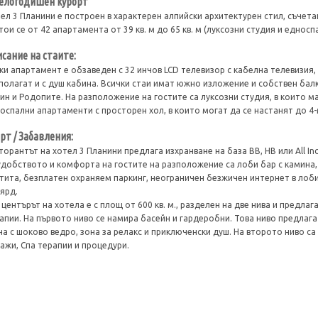
елогодишен курорт
ел 3 Планини е построен в характерен алпийски архитектурен стил, съчет
тои се от 42 апартамента от 39 кв. м до 65 кв. м (луксозни студия и еднос
сание на стаите:
ки апартамент е обзаведен с 32 инчов LCD телевизор с кабелна телевизия
полагат и с душ кабина. Всички стаи имат южно изложение и собствен балк
ин и Родопите. На разположение на гостите са луксозни студия, в които м
оспални апартаменти с просторен хол, в които могат да се настанят до 4-
рт / Забавления:
торантът на хотел 3 Планини предлага изхранване на база BB, HB или All Incl
удобството и комфорта на гостите на разположение са лоби бар с камина,
тита, безплатен охраняем паркинг, неограничен безжичен интернет в лоби 
ярд.
 центърът на хотела е с площ от 600 кв. м., разделен на две нива и предла
апии. На първото ниво се намира басейн и гардеробни. Това ниво предлага
на с шоково ведро, зона за релакс и приключенски душ. На второто ниво с
ажи, Спа терапии и процедури.