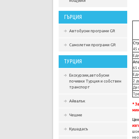
нощувки
ГЪРЦИЯ
Автобусни програми GR
Сту
Самолетни програми GR
45 
Еди
ТУРЦИЯ
Ап
65 
Едн
Екскурзии,автобусни
почивки Турция и собствен
2 д
транспорт
Дет
Тре
Айвалък
* З
мин
Чешме
Цен
изг
Кушадасъ
шок
нео