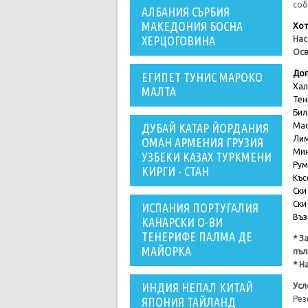
соб
АЛБАНИЯ СЪРБИЯ
МАКЕДОНИЯ БОСНА
Хот
ХЕРЦОГОВИНА
Нас
Осв
Доп
ЕГИПЕТ ТУНИС МАРОКО
Хал
МАЛТА
Тен
Бил
ДУБАЙ КАТАР ЙОРДАНИЯ
Мас
Ли
ОМАН АРМЕНИЯ ГРУЗИЯ
Мин
УЗБЕКИ КАЗАХ ТУРКМЕНИ
Рум
КИРГИ - СТАН
Къс
Ски
Ски
ИСПАНИЯ ПОРТУГАЛИЯ
Въз
КАНАРСКИ О-ВИ
ТЕНЕРИФЕ ПАЛМА ДЕ
* З
МАЙОРКА
пъл
* Н
ИНДИЯ НЕПАЛ КИТАЙ
Усл
Рез
ЯПОНИЯ ТАЙЛАНД