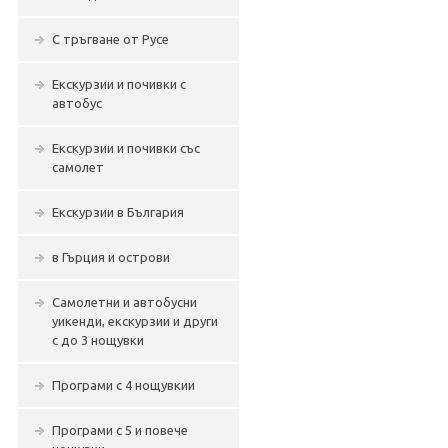
С тръгване от Русе
Екскурзии и почивки с
автобус
Екскурзии и почивки със
самолет
Екскурзии в България
в Гърция и острови
Самолетни и автобусни
уикенди, екскурзии и други
с до 3 нощувки
Програми с 4 нощувкии
Програми с 5 и повече