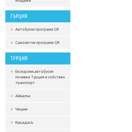
нощувки
ГЪРЦИЯ
Автобусни програми GR
Самолетни програми GR
ТУРЦИЯ
Екскурзии,автобусни
почивки Турция и собствен
транспорт
Айвалък
Чешме
Кушадасъ