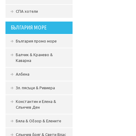
СПА хотели
БЪЛГАРИЯ МОРЕ
България промо море
Балчик & Кранево &
Каварна
Албена
Зл. пясъци & Ривиера
Константин и Елена &
Слънчев Ден
Бяла & Обзор & Елените
Слънчев бряг & Свети Влас