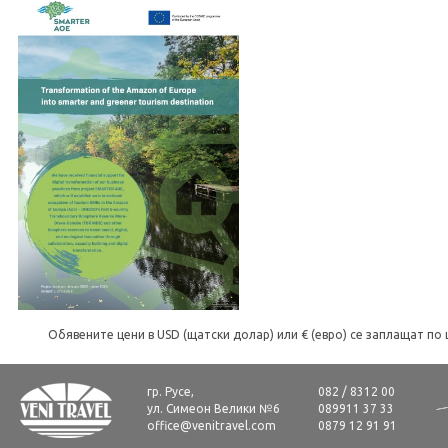
Обявените цени в USD (щатски долар) или € (евро) се заплащат по 
гр. Русе,
082 / 8312 00
ул. Симеон Велики №6
089911 37 33
office@venitravel.com
0879 12 91 91