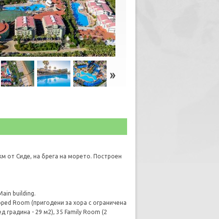
 км от Сиде, на брега на морето. Построен
in building.
apped Room (пригодени за хора с ограничена
 градина - 29 м2), 35 Family Room (2