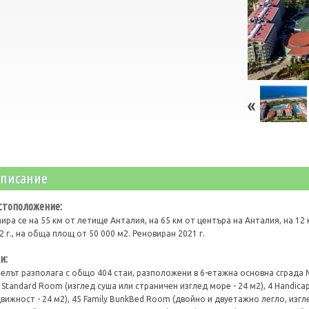
писание
стоположение:
ира се на 55 км от летище Анталия, на 65 км от центъра на Анталия, на 12
2 г., на обща площ от 50 000 м2. Реновиран 2021 г.
и:
елът разполага с общо 404 стаи, разположени в 6-етажна основна сградa Ma
 Standard Room (изглед суша или страничен изглед море - 24 м2), 4 Handic
вижност - 24 м2), 45 Family BunkBed Room (двойно и двуетажно легло, изглед