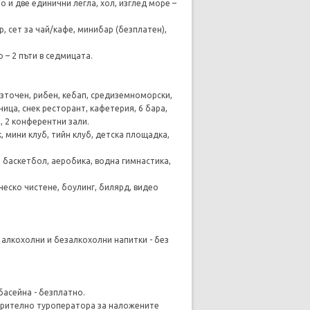
но и две единични легла, хол, изглед море –
, сет за чай/кафе, минибар (безплатен),
 – 2 пъти в седмицата.
източен, рибен, кебап, средиземноморски,
ница, снек ресторант, кафетерия, 6 бара,
, 2 конферентни зали.
, мини клуб, тийн клуб, детска площадка,
, баскетбол, аеробика, водна гимнастика,
ческо чистене, боулинг, билярд, видео
я, алкохолни и безалкохолни напитки - без
басейна - безплатно.
варително туроператора за наложените