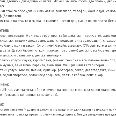
лни, двойно и две единични легла - 42 м2), 56 Suite Room (две спални, двой
м2).
чки стаи са оборудвани с климатик, телевизор, телефон, баня с душ, сешоар
ф (безплатен).
истване на стаите и смяна на кърпите – всеки ден, смяна на спалното бельо
отела:
овен ресторант, 9 а-ла-карт ресторанта (италиански, турски, стек, далеко
сикански, гръцки - срещу заплащане, с предварителна резервация), сладкар
ко бар, открит и закрит (oтопляем) басейн, аквапарк, СПА център, магазини
децата: Детски бюфет, открит и закрит (отопляем) детски басейн, аквапарк
и диско, игрална зала, детска анимация.
платни услуги: Сауна, турска баня, фитнес, тенис на маса, плажен волейбол
а музика, тематични партита, анимация, Wi-Fi (на цялата територия).
тени услуги: Масаж, пилинг, фризьор, фотограф, лекар, детегледачка, хими
и, водни спортове, велосипед под наем, плажна кабана, рент-а-кар.
нене:
ra All Inclusive - закуска, обяд и вечеря на шведска маса, междинни хранени
ит (съгласно концепцията на хотела).
ж:
ствен, пясъчен. Чадъри, шезлонги, матраци и плажни кърпи на плажа и при 
елът има право да прави промени в концепцията, без да уведомява пред