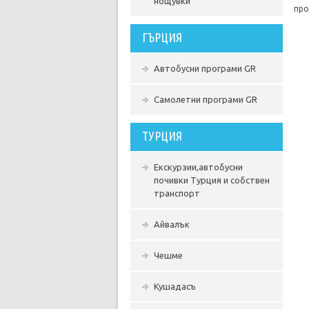
нощувки
про
ГЪРЦИЯ
Автобусни програми GR
Самолетни програми GR
ТУРЦИЯ
Екскурзии,автобусни
почивки Турция и собствен
транспорт
Айвалък
Чешме
Кушадасъ