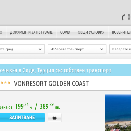
0
ЛО
ДОКУМЕНТИ ЗА ПЪТУВАНЕ
COVID
ОБЩИ УСЛОВИЯ
ПОВЕРИТЕЛ
очивка в Сиде, Турция със собствен транспорт
VONRESORT GOLDEN COAST
.35
.89
199
/ 389
Цена от:
€
лв.