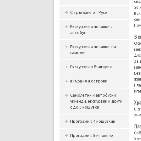
спа
56 
С тръгване от Русе
Вси
сей
Поч
Екскурзии и почивки с
автобус
В х
Осн
Екскурзии и почивки със
мек
самолет
дис
За 
Екскурзии в България
мин
Без
жив
в Гърция и острови
Пла
игр
Самолетни и автобусни
уикенди, екскурзии и други
Хра
с до 3 нощувки
Ult
лим
Програми с 4 нощувкии
Пла
Соб
Програми с 5 и повече
Хот