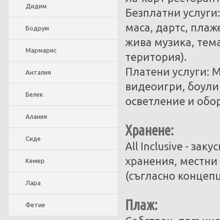
Дидим
Безплатни услуги:
маса, дартс, плаж
Бодрум
жива музика, тема
Мармарис
територия).
Платени услуги: 
Анталия
видеоигри, боулин
Белек
осветление и обор
Алания
Хранене:
Сиде
All Inclusive - за
хранения, местни
Кемер
(съгласно концепц
Лара
Плаж:
Фетие