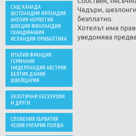
Собствен, пясъчн
САЩ КАНАДА
Чадъри, шезлонги
ШОТЛАНДИЯ ИРЛАНДИЯ
безплатно.
АНГЛИЯ НОРВЕГИЯ
ШВЕЦИЯ ФИНЛАНДИЯ
Хотелът има прав
СКАНДИНАВИЯ
уведомява предва
ИСЛАНДИЯ ПРИБАЛТИКА
ИТАЛИЯ ФРАНЦИЯ
ГЕРМАНИЯ
НИДЕРЛАНДИЯ АВСТРИЯ
БЕЛГИЯ ДАНИЯ
ШВЕЙЦАРИЯ
ЕКЗОТИЧНИ ЕКСКУРЗИИ
И ДРУГИ
СЛОВЕНИЯ ХЪРВАТИЯ
ЧЕХИЯ УНГАРИЯ ПОЛША