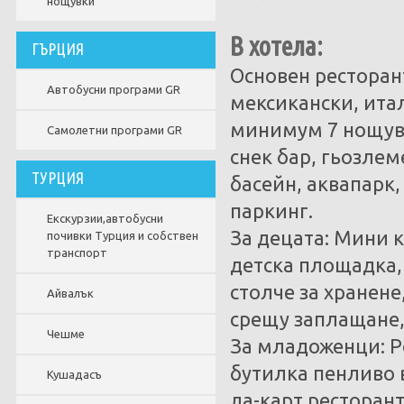
нощувки
В хотела:
ГЪРЦИЯ
Основен ресторант
Автобусни програми GR
мексикански, ита
минимум 7 нощувк
Самолетни програми GR
снек бар, гьозлеме
ТУРЦИЯ
басейн, аквапарк,
паркинг.
Екскурзии,автобусни
За децата: Мини кл
почивки Турция и собствен
транспорт
детска площадка,
столче за хранене
Айвалък
срещу заплащане,
Чешме
За младоженци: Р
бутилка пенливо 
Кушадасъ
ла-карт ресторант