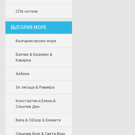
СПА хотели
БЪЛГАРИЯ МОРЕ
България промо море
Балчик & Кранево &
Каварна
Албена
Зл. пясъци & Ривиера
Константин и Елена &
Слънчев Ден
Бяла & Обзор & Елените
Слънчев бряг & Свети Влас