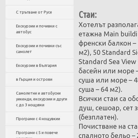
Стаи:
С тръгване от Русе
Хотелът разполага
Екскурзии и почивки с
автобус
етажна Main build
френски балкон – 2
Екскурзии и почивки със
м2), 50 Standard S
самолет
Standard Sea View 
Екскурзии в България
басейн или море – 
суша или море – 48
в Гърция и острови
суша – 64 м2).
Самолетни и автобусни
Всички стаи са об
уикенди, екскурзии и други
с до 3 нощувки
душ, сешоар, сет 
(безплатен).
Програми с 4 нощувкии
Почистване на ста
Програми с 5 и повече
спалното бельо – 