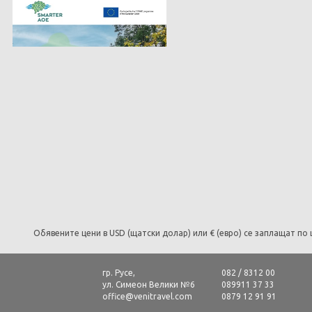
Обявените цени в USD (щатски долар) или € (евро) се заплащат по 
гр. Русе,
082 / 8312 00
ул. Симеон Велики №6
089911 37 33
office@venitravel.com
0879 12 91 91