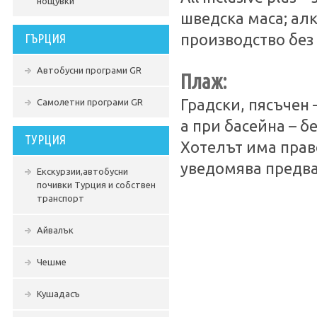
нощувки
шведска маса; ал
ГЪРЦИЯ
производство без
Автобусни програми GR
Плаж:
Градски, пясъчен
Самолетни програми GR
а при басейна – б
ТУРЦИЯ
Хотелът има прав
уведомява предва
Екскурзии,автобусни
почивки Турция и собствен
транспорт
Айвалък
Чешме
Кушадасъ