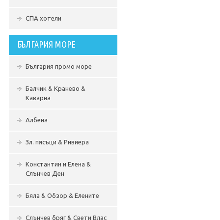
СПА хотели
БЪЛГАРИЯ МОРЕ
България промо море
Балчик & Кранево &
Каварна
Албена
Зл. пясъци & Ривиера
Константин и Елена &
Слънчев Ден
Бяла & Обзор & Елените
Слънчев бряг & Свети Влас