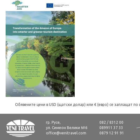
Обявените цени в USD (щатски долар) или € (евро) се заплащат по 
гр. Русе,
082 / 8312 00
ул. Симеон Велики №6
089911 37 33
office@venitravel.com
0879 12 91 91