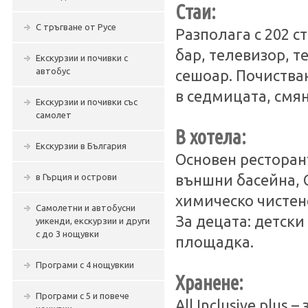
Стаи:
С тръгване от Русе
Разполага с 202 с
бар, телевизор, т
Екскурзии и почивки с
автобус
сешоар. Почистван
в седмицата, смян
Екскурзии и почивки със
самолет
В хотела:
Екскурзии в България
Основен ресторант
в Гърция и острови
външни басейна, С
химическо чистене
Самолетни и автобусни
За децата: детски
уикенди, екскурзии и други
с до 3 нощувки
площадка.
Програми с 4 нощувкии
Хранене:
Програми с 5 и повече
All Inclusive plus