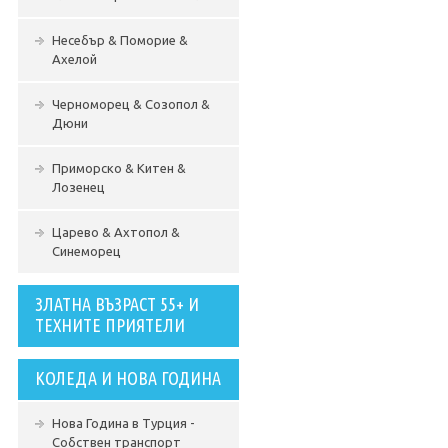
Несебър & Поморие &
Ахелой
Черноморец & Созопол &
Дюни
Приморско & Китен &
Лозенец
Царево & Ахтопол &
Синеморец
ЗЛАТНА ВЪЗРАСТ 55+ И
ТЕХНИТЕ ПРИЯТЕЛИ
КОЛЕДА И НОВА ГОДИНА
Нова Година в Турция -
Собствен транспорт