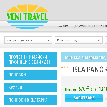
НАЧАЛО
ДОКУМЕНТИ ЗА ПЪТУВА
Почивка в Мармарис, 
ПРОЛЕТНИ И МАЙСКИ
ПРАЗНИЦИ С ВЕЛИКДЕН
ISLA PANOR
ПОЧИВКИ
КРУИЗИ
.25
670
/ 131
Цена от:
€
ПОЧИВКИ В БЪЛГАРИЯ