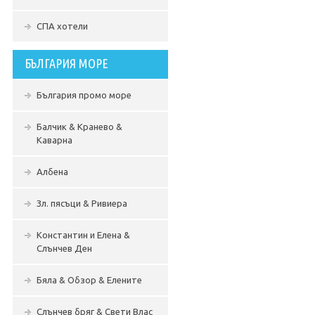
СПА хотели
БЪЛГАРИЯ МОРЕ
България промо море
Балчик & Кранево &
Каварна
Албена
Зл. пясъци & Ривиера
Константин и Елена &
Слънчев Ден
Бяла & Обзор & Елените
Слънчев бряг & Свети Влас