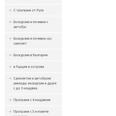
С тръгване от Русе
Екскурзии и почивки с
автобус
Екскурзии и почивки със
самолет
Екскурзии в България
в Гърция и острови
Самолетни и автобусни
уикенди, екскурзии и други
с до 3 нощувки
Програми с 4 нощувкии
Програми с 5 и повече