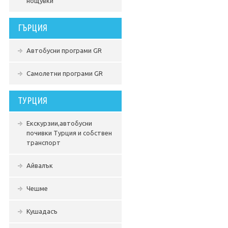
нощувки
ГЪРЦИЯ
Автобусни програми GR
Самолетни програми GR
ТУРЦИЯ
Екскурзии,автобусни
почивки Турция и собствен
транспорт
Айвалък
Чешме
Кушадасъ