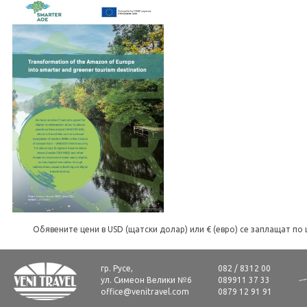
Обявените цени в USD (щатски долар) или € (евро) се заплащат по 
гр. Русе,
082 / 8312 00
ул. Симеон Велики №6
089911 37 33
office@venitravel.com
0879 12 91 91