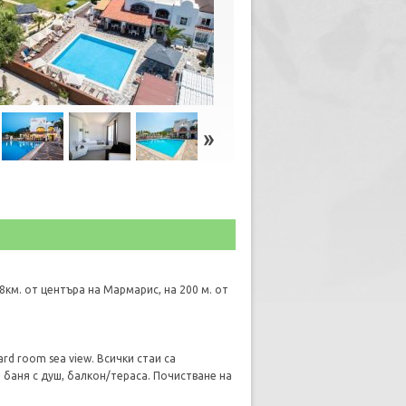
8км. от центъра на Мармарис, на 200 м. от
rd room sea view. Всички стаи са
, баня с душ, балкон/тераса. Почистване на