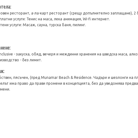
отела:
овен ресторант, а-ла-карт ресторант (срещу допълнително заплащане), 2 б
платни услуги: Тенис на маса, лека анимация, Wi-fi интернет.
тени услуги: Масаж, сауна, турска баня, пилинг.
нене:
 Inclusive - закуска, обяд, вечеря и междинни хранения на шведска маса, а
изводство - без лимит.
ж:
ствен, пясъчен, (пред Munamar Beach & Residence. Чадъри и шезлонги на пл
елът има право да прави промени в концепцията, без да уведомява пред
мени.