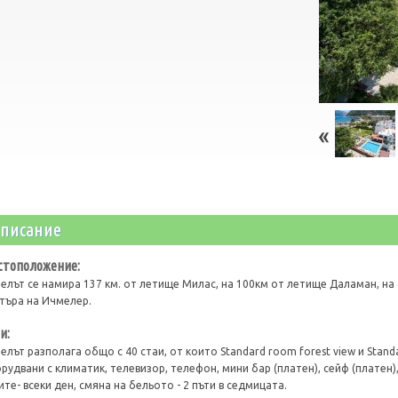
писание
стоположение:
елът се намира 137 км. от летище Милас, на 100км от летище Даламан, на 
търа на Ичмелер.
и:
елът разполага общо с 40 стаи, от които Standard room forest view и Standa
рудвани с климатик, телевизор, телефон, мини бар (платен), сейф (платен)
ите- всеки ден, смяна на бельото - 2 пъти в седмицата.