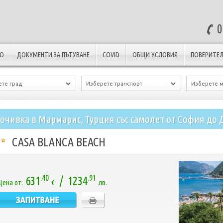
0
ЛО
ДОКУМЕНТИ ЗА ПЪТУВАНЕ
COVID
ОБЩИ УСЛОВИЯ
ПОВЕРИТЕЛ
очивка в Мармарис, Турция със самолет от София до 
CASA BLANCA BEACH
.40
.91
631
/ 1234
Цена от:
€
лв.