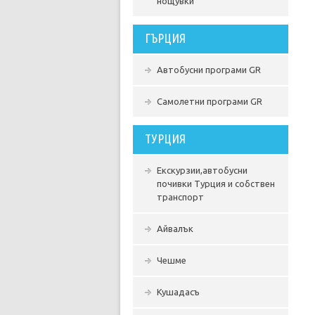
нощувки
ГЪРЦИЯ
Автобусни програми GR
Самолетни програми GR
ТУРЦИЯ
Екскурзии,автобусни
почивки Турция и собствен
транспорт
Айвалък
Чешме
Кушадасъ