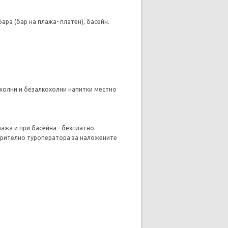
ара (бар на плажа- платен), басейн.
лкохолни и безалкохолни напитки местно
ажа и при басейна - безплатно.
варително туроператора за наложените