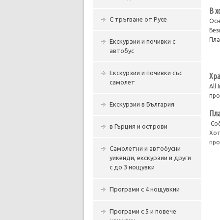
В х
С тръгване от Русе
Осн
Без
Пла
Екскурзии и почивки с
автобус
Екскурзии и почивки със
Хра
самолет
All
про
Екскурзии в България
Пла
Соб
в Гърция и острови
Хот
про
Самолетни и автобусни
уикенди, екскурзии и други
с до 3 нощувки
Програми с 4 нощувкии
Програми с 5 и повече