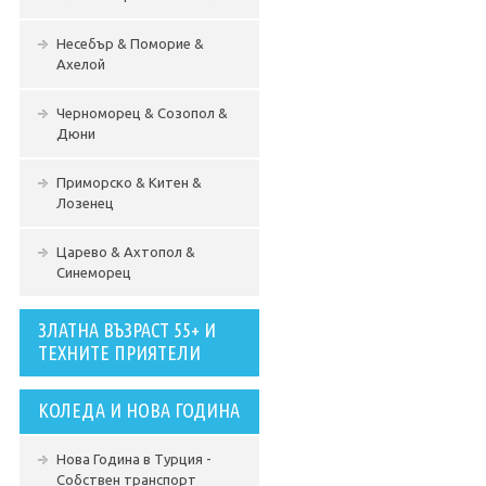
Несебър & Поморие &
Ахелой
Черноморец & Созопол &
Дюни
Приморско & Китен &
Лозенец
Царево & Ахтопол &
Синеморец
ЗЛАТНА ВЪЗРАСТ 55+ И
ТЕХНИТЕ ПРИЯТЕЛИ
КОЛЕДА И НОВА ГОДИНА
Нова Година в Турция -
Собствен транспорт