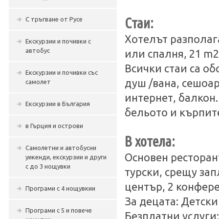
Стаи:
С тръгване от Русе
Хотелът разполага
Екскурзии и почивки с
автобус
или спалня, 21 m2
Всички стаи са об
Екскурзии и почивки със
душ /вана, сешоар
самолет
интернет, балкон.
Екскурзии в България
бельото и кърпите
в Гърция и острови
В хотела:
Самолетни и автобусни
Основен ресторант
уикенди, екскурзии и други
с до 3 нощувки
турски, срещу зап
център, 2 конфере
Програми с 4 нощувкии
За децата: Детски
Програми с 5 и повече
Безплатни услуги: