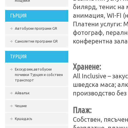
нощувки
билярд, тенис на 
анимация, WI-FI (
ГЪРЦИЯ
Платени услуги: 
Автобусни програми GR
фотограф, пералня
конферентна зала,
Самолетни програми GR
ТУРЦИЯ
Хранене:
Екскурзии,автобусни
почивки Турция и собствен
All Inclusive – за
транспорт
шведска маса; ал
производство без
Айвалък
Чешме
Плаж:
Собствен, пясъчен
Кушадасъ