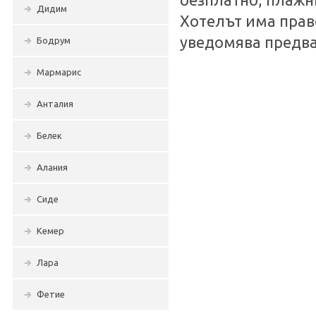
безплатно, плажн
Дидим
Хотелът има прав
уведомява предва
Бодрум
Мармарис
Анталия
Белек
Алания
Сиде
Кемер
Лара
Фетие