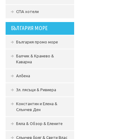
СПА хотели
БЪЛГАРИЯ МОРЕ
България промо море
Балчик & Кранево &
Каварна
Албена
Зл. пясъци & Ривиера
Константин и Елена &
Слънчев Ден
Бяла & Обзор & Елените
Слънчев бряг & Свети Влас