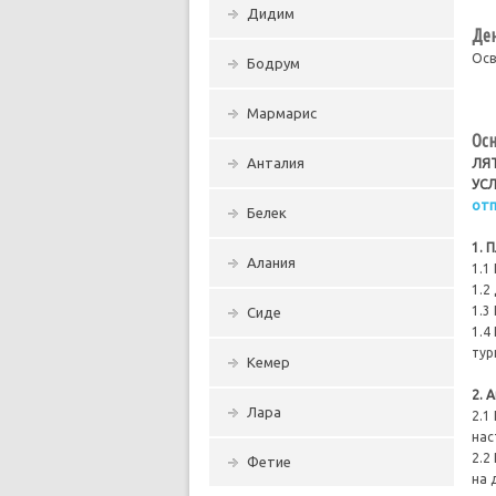
Дидим
Ден
Осв
Бодрум
Мармарис
Осн
Анталия
ЛЯ
УС
отп
Белек
1. 
Алания
1.1
1.2
1.3
Сиде
1.4
тур
Кемер
2. 
Лара
2.1
нас
2.2
Фетие
на 