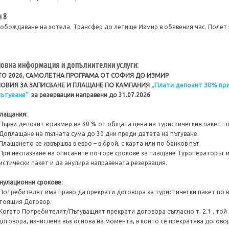
 8
обождаване на хотела. Трансфер до летище Измир в обявения час. Полет 
овна информация и допълнителни услуги:
ТО 2026, САМОЛЕТНА ПРОГРАМА ОТ СОФИЯ ДО ИЗМИР
„Плати депозит 30% при
ЛОВИЯ ЗА ЗАПИСВАНЕ И ПЛАЩАНЕ ПО КАМПАНИЯ
ътуване“
за резервации направени до 31.07.2026
Плащания:
 Първи депозит в размер на 30 % от общата цена на туристическия пакет - 
 Доплащане на пълната сума до 30 дни преди датата на пътуване.
 Плащането се извършва в евро – в брой, с карта или по банков път.
 При неспазване на описаните по-горе срокове за плащане Туроператорът 
истически пакет и да анулира направената резервация.
Анулационни срокове:
 Потребителят има право да прекрати договора за туристически пакет по 
тоящия Договор.
 Когато Потребителят/Пътуващият прекрати договора съгласно т. 2.1 , той
договора, изчислена въз основа на момента, в който се прекратява договор