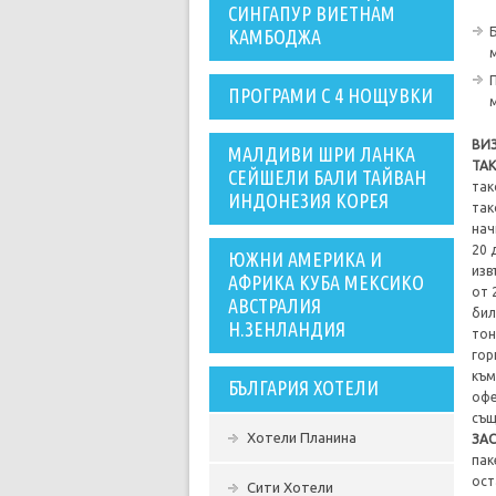
СИНГАПУР ВИЕТНАМ
КАМБОДЖА
ПРОГРАМИ С 4 НОЩУВКИ
ВИ
МАЛДИВИ ШРИ ЛАНКА
ТА
СЕЙШЕЛИ БАЛИ ТАЙВАН
так
ИНДОНЕЗИЯ КОРЕЯ
так
нач
20 
ЮЖНИ АМЕРИКА И
изв
АФРИКА КУБА МЕКСИКО
от 
АВСТРАЛИЯ
бил
Н.ЗЕНЛАНДИЯ
тон
гор
към
БЪЛГАРИЯ ХОТЕЛИ
офе
същ
Хотели Планина
ЗАС
пак
ост
Сити Хотели