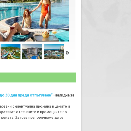
до 30 дни преди отпътуване“
-
валидна за
ързани с евентуална промяна в цените и
екратяват отстъпките и промоциите по
 цената. Затова препоръчваме да се