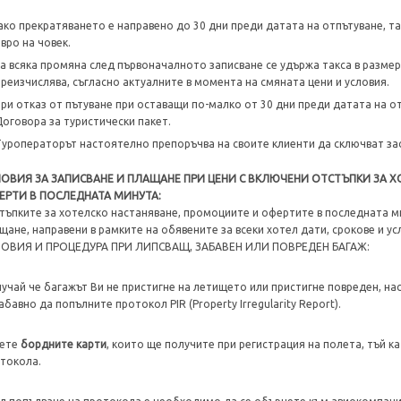
ако прекратяването е направено до 30 дни преди датата на отпътуване, так
евро на човек.
за всяка промяна след първоначалното записване се удържа такса в размер 
преизчислява, съгласно актуалните в момента на смяната цени и условия.
при отказ от пътуване при оставащи по-малко от 30 дни преди датата на от
Договора за туристически пакет.
Туроператорът настоятелно препоръчва на своите клиенти да сключват зас
ЛОВИЯ ЗА ЗАПИСВАНЕ И ПЛАЩАНЕ ПРИ ЦЕНИ С ВКЛЮЧЕНИ ОТСТЪПКИ ЗА 
ЕРТИ В ПОСЛЕДНАТА МИНУТА:
тъпките за хотелско настаняване, промоциите и офертите в последната ми
щане, направени в рамките на обявените за всеки хотел дати, срокове и ус
ОВИЯ И ПРОЦЕДУРА ПРИ ЛИПСВАЩ, ЗАБАВЕН ИЛИ ПОВРЕДЕН БАГАЖ:
лучай че багажът Ви не пристигне на летището или пристигне повреден, на
абавно да попълните протокол PIR (Property Irregularity Report).
зете
бордните карти
, които ще получите при регистрация на полета, тъй к
токола.