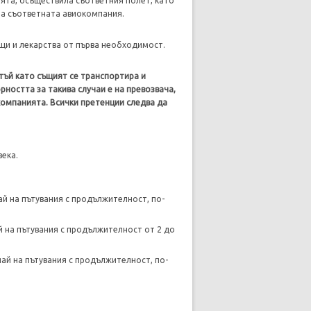
ята, осъществила съответния полет, като
а съответната авиокомпания.
ещи и лекарства от първа необходимост.
 тъй като същият се транспортира и
ността за такива случаи е на превозвача,
омпанията. Всички претенции следва да
века.
ай на пътувания с продължителност, по-
й на пътувания с продължителност от 2 до
чай на пътувания с продължителност, по-