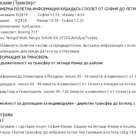
сание / Транспорт:
ИМЕРНА ПОЛЕТНА ИНФОРМАЦИЯ КУШАДАСЪ С ПОЛЕТ ОТ СОФИЯ ДО ЛЕТИЩ
инаване XQ819: София 13:10 - Измир 14:30
ъщане XQ818: Измир 10:50 - София 12:20
окомпания: SunExpress
 самолет: Boeing 737
ес: Yenigol Mah, Nergiz Sok.№ 84, 07230 Antalya/Turkey
Обявените полетни часове са предварителни. Актуална информация с полет
календарни дни преди датата на отпътуване.
ФОРМАЦИЯ ЗА ТРАНСФЕРА:
дължителност на трансфер от летище Измир до райони:
Сеферихисар, Гюмюлдюр и Йоздере: около 45 - 50 минути, в зависимост от 
Кушадасъ: около 60 - 90 минути, в зависимост от точната локация на хотел
Давутлар и Гюзелчамлъ: около 90 -120 минути, в зависимост от точната ло
можност за доплащане за индивидуален - директен трансфер до хотела, с 
грама:
 1
ътуване с чартърен полет София-Измир. Кацане на летище Измир и посре
тньор. Групов трансфер до избрания хотел. Настаняване в хотела след 14.0