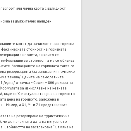
 паспорт или лична карта с валидност
изисква задължително валиден
паниите могат да начислят т.нар. горивна
 и фактическата стойност на горивната
резервации за полета, за които се
, информация за стойността му се обявява
нтите. Заплащането на горивната такса се
вена резервацията /за записвания по-малко
 има такава/. Цените на самолетните
 1 /една/ отсечка – София – 800 долара на
. Формулата за изчисляване на нетната
КСА, където X е актуалната цена на горивото
ата цена на горивото, заложена в
я – Измир, а X1, Y1 и Z1 представляват
.
датата на резервиране на туристическия
й, че до началната дата на пътуването
та. Стойността на застраховка "Отмяна на