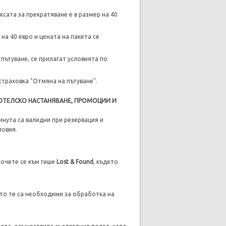
сата за прекратяване е в размер на 40
на 40 евро и цената на пакета се
пътуване, се прилагат условията по
траховка "Отмяна на пътуване".
ХОТЕЛСКО НАСТАНЯВАНЕ, ПРОМОЦИИ И
нута са валидни при резервация и
ловия.
сочете се към гише
Lost & Found
, където
ато те са необходими за обработка на