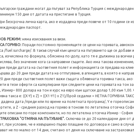
Български граждани могат да пътуват за Република Турция с международен
минимум 150 дни от датата на пристигане в Турция.
При безсрочна лична карта, ако е издадена преди повече от 10 години се 
международен паспорт.
ЗОВ РЕЖИМ:
няма изисквания за визи.
КСА ГОРИВО:
Поради постоянно променящите се цени на горивата, авиоком
са /fuel surcharge/. В такъв случай към цената на пътуването ще се добави
са, изчислена по формула, обяснена по-долу, като тя е дължима за всички 
ислява, без значение кога са направени същите. Ако има такова изменение
дни преди датата на съответния полет и информацията се предава на клие
ършва до 20 дни преди датата на отпътуване, в агенцията, в която е напра
20 дни преди съответния полет важи същата обявената горивна такса, ако
ети в тези оферти са калкулирани при следните цени на горивата на тон за
, Измир– 800 долара на тон и курс на евро към щатски долар 1,00 към 1,00
ивна такса е: ((X-Y) x Z) + ((X1-Y1) x Z1)/брой седалки = НЕТНА ГОРИВНА ТА
 дадена дата /преди или по време на полетната програма/, Y е гореописан
ртите, а Z - средния разход на гориво в тонове по летателна отсечка Софи
ите описани по-горе компоненти, но по летателна отсечка Измир - София 
ТРАХОВКА "ОТМЯНА НА ПЪТУВАНЕ".
Сключва се до 20 календарни дни от 
ет, при условие, че е извършено първо плащане по договора и само в случа
ават не по-малко от 14 дни, считано от деня на сключване на застраховка