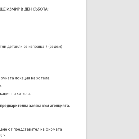
Е ИЗМИР В ДЕН СЪБОТА:
ни детайли се изпраща 7 (седем)
точната локация на хотела.
а.
кация на хотела.
предварителна заявка към агенцията.
щане от представител на фирмата
0 ч.