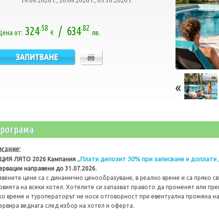
19.09.2026 г., 26.09.2026 г., 03.10.2026 г.
.58
.82
324
/ 634
Цена от:
€
лв.
рограма
сание:
„Плати депозит 30% при записване и доплати 
ЦИЯ ЛЯТО 2026 Кампания
ервации направени до 31.07.2026.
вените цени са с динамично ценообразуване, в реално време и са пряко св
овията на всеки хотел. Хотелите си запазват правото да променят или пр
ко време и туроператорът не носи отговорност при евентуална промяна на
ервира веднага след избор на хотел и оферта.