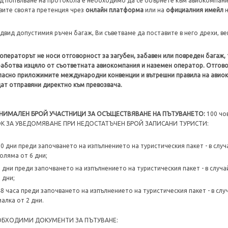
д попълване на протокола е необходимо да се обърнете към авиокомпани
вите своята претенция чрез
онлайн платформа
или на
официалния имейл
н
двид допустимия ръчен багаж, Ви съветваме да поставите в него дрехи, в
операторът не носи отговорност за загубен, забавен или повреден багаж,
аботва изцяло от съответната авиокомпания и наземен оператор. Отговор
ласно приложимите международни конвенции и вътрешни правила на авиок
ат отправяни директно към превозвача.
НИМАЛЕН БРОЙ УЧАСТНИЦИ ЗА ОСЪЩЕСТВЯВАНЕ НА ПЪТУВАНЕТО:
100 чо
К ЗА УВЕДОМЯВАНЕ ПРИ НЕДОСТАТЪЧЕН БРОЙ ЗАПИСАНИ ТУРИСТИ:
20 дни преди започването на изпълнението на туристическия пакет - в случ
голяма от 6 дни;
7 дни преди започването на изпълнението на туристическия пакет - в случа
 дни;
48 часа преди започването на изпълнението на туристическия пакет - в слу
малка от 2 дни.
ОБХОДИМИ ДОКУМЕНТИ ЗА ПЪТУВАНЕ: