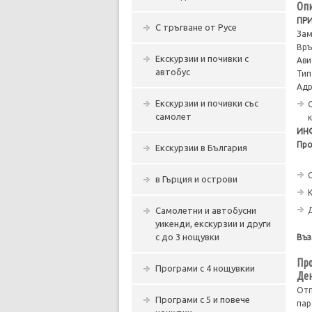
Опи
ПР
С тръгване от Русе
Зам
Вр
Екскурзии и почивки с
Ави
автобус
Тип
Адр
Екскурзии и почивки със
самолет
ИН
Про
Екскурзии в България
в Гърция и острови
Самолетни и автобусни
уикенди, екскурзии и други
с до 3 нощувки
Въз
Про
Програми с 4 нощувкии
Ден
Отп
Програми с 5 и повече
пар