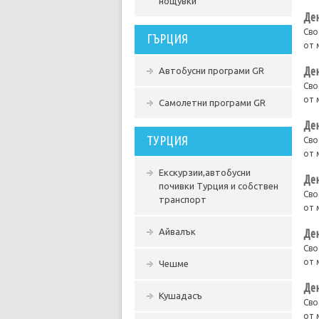
нощувки
Ден
Сво
ГЪРЦИЯ
от 
Ден
Автобусни програми GR
Сво
от 
Самолетни програми GR
Ден
ТУРЦИЯ
Сво
от 
Екскурзии,автобусни
Ден
почивки Турция и собствен
Сво
транспорт
от 
Айвалък
Ден
Сво
от 
Чешме
Ден
Кушадасъ
Сво
от 