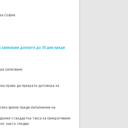
за София.
 записване доплати до 30 дни преди
при записване.
има право да прекрати договора за
всяко време преди изпълнение на
 дължи стандартна такса за прекратяване
ът, както следва: