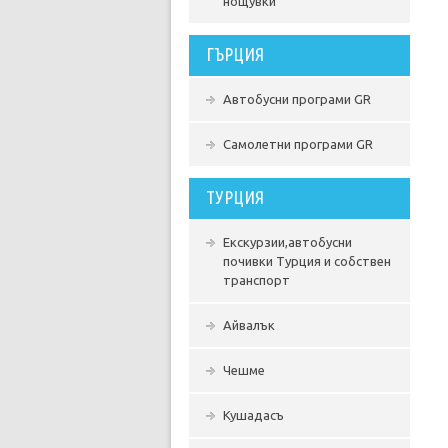
нощувки
ГЪРЦИЯ
Автобусни програми GR
Самолетни програми GR
ТУРЦИЯ
Екскурзии,автобусни
почивки Турция и собствен
транспорт
Айвалък
Чешме
Кушадасъ