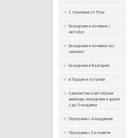
С тръгване от Русе
Екскурзии и почивки с
автобус
Екскурзии и почивки със
самолет
Екскурзии в България
в Гърция и острови
Самолетни и автобусни
уикенди, екскурзии и други
с до 3 нощувки
Програми с 4 нощувкии
Програми с 5 и повече