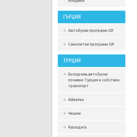
нощувки
ГЪРЦИЯ
Автобусни програми GR
Самолетни програми GR
ТУРЦИЯ
Екскурзии,автобусни
почивки Турция и собствен
транспорт
Айвалък
Чешме
Кушадасъ