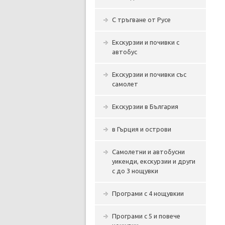
С тръгване от Русе
Екскурзии и почивки с
автобус
Екскурзии и почивки със
самолет
Екскурзии в България
в Гърция и острови
Самолетни и автобусни
уикенди, екскурзии и други
с до 3 нощувки
Програми с 4 нощувкии
Програми с 5 и повече