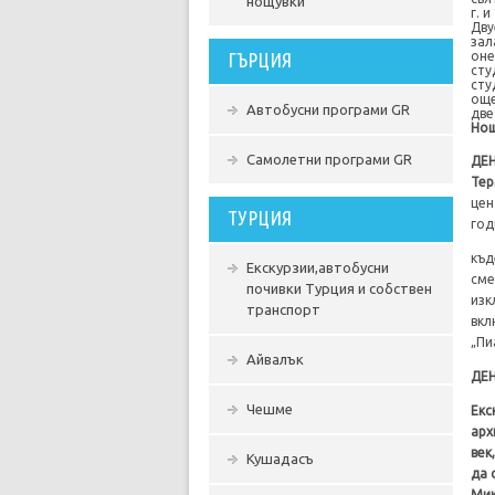
нощувки
г. 
Дву
зал
ГЪРЦИЯ
оне
сту
сту
още
Автобусни програми GR
две
Нощ
Самолетни програми GR
ДЕН
Тер
цен
ТУРЦИЯ
год
къд
Екскурзии,автобусни
сме
почивки Турция и собствен
изк
транспорт
вкл
„Пи
Айвалък
ДЕН
Чешме
Екс
арх
век
Кушадасъ
да 
Мик