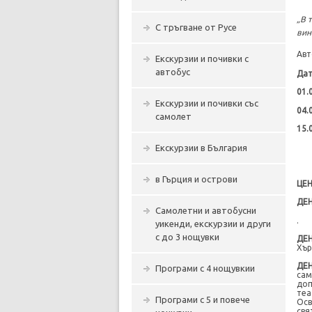
„В 
С тръгване от Русе
вин
Авт
Екскурзии и почивки с
автобус
Да
01.
Екскурзии и почивки със
04.
самолет
15.
Екскурзии в България
в Гърция и острови
ЦЕ
ДЕН
Самолетни и автобусни
.
уикенди, екскурзии и други
с до 3 нощувки
ДЕН
Хър
ДЕН
Програми с 4 нощувкии
сам
доп
теа
Програми с 5 и повече
Осв
свя