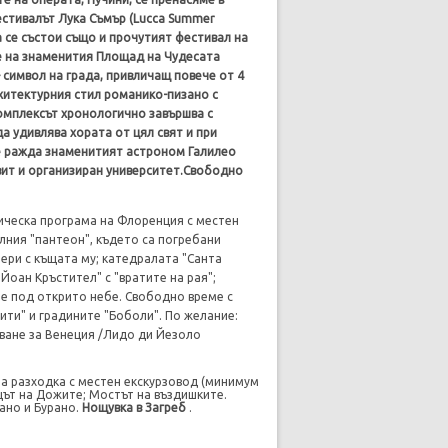
естивалът Лука Съмър (Lucca Summer
ка се състои също и прочутият фестивал на
не на знаменития Площад на Чудесата
 – символ на града, привличащ повече от 4
рхитектурния стил романико-пизано с
омплексът хронологично завършва с
а удивлява хората от цял свят и при
се ражда знаменитият астроном Галилео
звит и организиран университет.Свободно
ическа програма на Флоренция с местен
лния "пантеон", където са погребани
ери с къщата му; катедралата "Санта
Йоан Кръстител" с "вратите на рая";
те под открито небе. Свободно време с
ити" и градините "Боболи". По желание:
ване за
Венеция /Лидо ди Йезоло
на разходка с местен екскурзовод (минимум
цът на Дожите; Мостът на въздишките.
ано и Бурано.
Нощувка
в Загреб
.