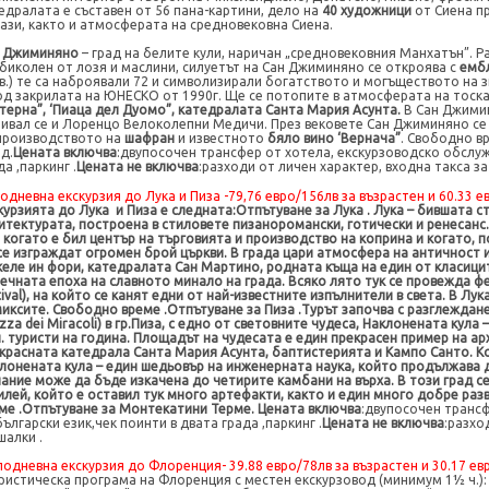
едралата е съставен от 56 пана-картини, дело на
40 художници
от Сиена пр
ази, както и атмосферата на средновековна Сиена.
 Джиминяно
– град на белите кули, наричан „средновековния Манхатън”. Ра
биколен от лозя и маслини, силуетът на Сан Джиминяно се откроява с
емб
 в.) те са наброявали 72 и символизирали богатството и могъществото на
од закрилата на ЮНЕСКО от 1990г. Ще се потопите в атмосферата на тоск
терна”, ‘Пиаца дел Дуомо”, катедралата Санта Мария Асунта.
В Сан Джимин
ивал се и Лоренцо Велоколепни Медичи. През вековете Сан Джиминяно се
производството на
шафран
и известното
бяло вино ‘Вернача”
. Свободно в
д.
Цената включва
:
двупосочен трансфер от хотела, екскурзоводско обслуж
да ,паркинг .
Цената не включва
:
разходи от личен характер, входна такса за
одневна екскурзия до Лука и Пиза -
79,76 евро/
156лв за възрастен и
60.33 е
курзията до Лука
и Пиза е следната
:
Отпътуване за Лука .
Лука – бившата с
итектурата, построена в стиловете пизаноромански, готически и ренесанс. 
, когато е бил център на търговията и производство на коприна и когато,
се изграждат огромен брой църкви. В града цари атмосфера на античност 
еле ин фори, катедралата Сан Мартино, родната къща на един от класицит
ечната епоха на славното минало на града. Всяко лято тук се провежда ф
tival), на който се канят едни от най-известните изпълнители в света. В Лу
иксите. Свободно време .Отпътуване за Пиза .Турът започва с разглежда
azza dei Miracoli) в гр.Пиза, с едно от световните чудеса, Наклонената кула
. туристи на година. Площадът на чудесата е един прекрасен пример на а
красната катедрала Санта Мария Асунта, баптистерията и Кампо Санто. К
лонената кула – един шедьовър на инженерната наука, който продължава д
ание може да бъде изкачена до четирите камбани на върха. В този град 
илей, който е оставил тук много артефакти, както и един много добре ра
ме .Отпътуване за Монтекатини Терме. Цената включва
:
двупосочен трансф
български език
,
чек поинти в двата града ,паркинг .
Цената не включва
:
разхо
шалки .
лодневна екскурзия до Флоренция-
39.88 евро/
78лв за възрастен и
30.17 ев
ристическа програма на Флоренция с местен екскурзовод (минимум 1½ ч.):