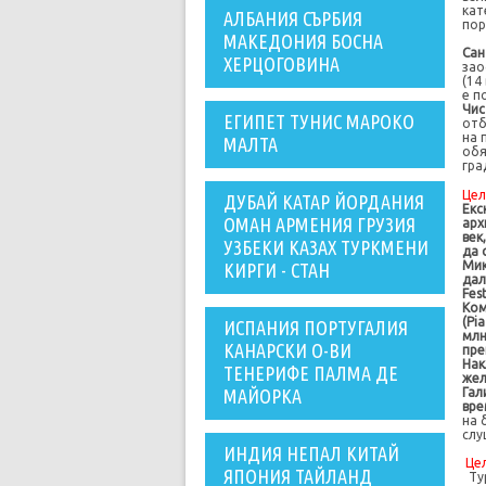
кат
АЛБАНИЯ СЪРБИЯ
пор
МАКЕДОНИЯ БОСНА
Сан
ХЕРЦОГОВИНА
зао
(14
е п
Чис
ЕГИПЕТ ТУНИС МАРОКО
отб
на 
МАЛТА
обя
гра
Цел
ДУБАЙ КАТАР ЙОРДАНИЯ
Екс
ОМАН АРМЕНИЯ ГРУЗИЯ
арх
век
УЗБЕКИ КАЗАХ ТУРКМЕНИ
да 
Мик
КИРГИ - СТАН
дал
Fes
Ком
(Pi
ИСПАНИЯ ПОРТУГАЛИЯ
млн
КАНАРСКИ О-ВИ
пре
Нак
ТЕНЕРИФЕ ПАЛМА ДЕ
жел
Гал
МАЙОРКА
вре
на 
слу
ИНДИЯ НЕПАЛ КИТАЙ
Це
ЯПОНИЯ ТАЙЛАНД
Т
у