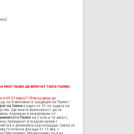
изо/
а имат право да включат такса гориво,
ен и
60.33 евро/
118лв за деца до
рад на 8-вековната традиция на Палио –
рът на Сиена
е едно от 53-те чудеса на
дство. Ще имате възможност да се
ина, планиран и реализиран от
аменитото Палио
на 2 юли и 16 август,
на, превърнат в градски музей с
2 метра и доминира над площада. Сиена се
ива готическа фасада от 13 век, с
 на Пинтурикио. Мраморният под на