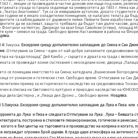
и 1563 г., лекции се провеждали в частни домове или къщи под наем, религи
етажната сграда останала седалище на университета до 1803 г. Няма как 
а „Театро Анатомико“. Тук са се извършвали аутопсии, докато студентите 
зи години не е имало охладителни помещения, се налагало телата да бъд
дентите са наблюдавали от дървените пейки. Пейките били изработени так
дентите да не заспиват, защото трябвало да бъдат там дълги часове, док
 Фонтанът на Нептун, Дворецът на крал Енцо Савойски (отвън), площад М
те кули – символ на града. Свободно време.Настаняване в района на Фло
увка.
 4:
Закуска.
Екскурзия срещу допълнително заплащане до Сиена и Сан Джи
ме .
Отпътуване за Сиена – един от най-добре запазените средновековни г
търа на града:площад“ Дей Камбо „– сърцето и душата на града с великоле
ината се провеждат конни състезания с неоседлани коне; двореца „Палац
ето се помещава кметството на Сиена; катедрала „Възнесение Богородичн
сица от романски и готически стил. Свободно време. Отпътуване за Сан Д
лючителен пример за историческото наследство на средновековна Тоскана
ючен в списъка на Световното културно и природно наследство на ЮНЕСКО
аца дела Цистерна „ и „Пиаца дел Дуомо „. Свободно време.
Нощувка.
 5
:
Закуска .Екскурзия срещу допълнително заплащане да Лука и Пиза
или
курзията до Лука
и Пиза е следната
:
Отпътуване за Лука .
Лука – бившата с
итектурата, построена в стиловете пизаноромански, готически и ренесанс. 
, когато е бил център на търговията и производство на коприна и когато,
се изграждат огромен брой църкви. В града цари атмосфера на античност 
еле ин фори, катедралата Сан Мартино, родната къща на един от класицит