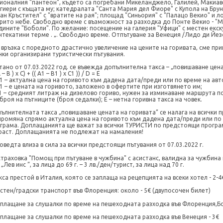
ионалния "пантеон", където са погребани Микеланджело, Галилей, Макиаве
гиери с къщата му; катедралата "Санта Мария дел Фиоре" с Купола на Бру
ан Кръстител" с "вратите на рая"; площад "Синьория" с "Палацо Векио" и 
рито небе. Свободно време с възможност за разходка до Понте Векио - "Мо
дините "Боболи". По желание: посещение на галерия "Уфици" с местен екс
нтекатини
терме . „. Свободно време. Отпътуване за
Венеция /Лидо ди Йез
 връзка с поредното драстично увеличение на цените на горивата, сме пр
чки организирани туристически пътувания.
тано от 07.03.2022 год. се въвежда допълнителна такса – „повишаване цена
A – B ) x C) + (( A1 – B1 ) x C1 )) / D = E
1 – актуална цена на горивото към дадена дата/преди или по време на ав
1 – е цената на горивото, заложено в офертите при изготвянето им;
1 – средният литраж на дизелово гориво, нужен за изминаване маршрута по
 броя на пътниците (броя седалки); Е – нетна горивна такса на човек.
ълнителната такса „повишаване цената на горивата” се налага на всички 
промяна спрямо актуална цена на горивото към дадена дата/преди или по
грама. Доплащанията ще важат за всички ТУРИСТИ по предстоящи програм
раст. Доплащанията не подлежат на намаления!
оведта влиза в сила за всички предстоящи пътувания от 07.03.2022 г.
страховка "Помощ при пътуване в чужбина" с асистанс, валидна за чужбина
 „Лев инс “, за лица до 69 г. – 3 лв./ден/турист, за лица над 70 г.
кса престой в Италия, която се заплаща на рецепцията на всеки хотел - 2-4€ 
стен/градски транспорт във Флоренция: около -
5
€ (двупосочен билет)
плащане за слушалки по време на пешеходната разходка във Флоренция
,Б
плащане за слушалки по време на пешеходната разходка във Венеция - 3€