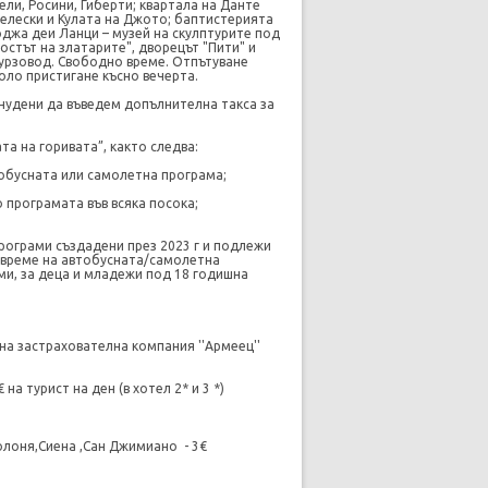
ли, Росини, Гиберти; квартала на Данте
нелески и Кулата на Джото; баптистерията
лоджа деи Ланци – музей на скулптурите под
стът на златарите", дворецът "Пити" и
курзовод. Свободно време. Отпътуване
оло пристигане късно вечерта.
инудени да въведем допълнителна такса за
та на горивата”, както следва:
тобусната или самолетна програма;
 програмата във всяка посока;
програми създадени през 2023 г и подлежи
 време на автобусната/самолетна
и, за деца и младежи под 18 годишна
 на застрахователна компания ''Армеец''
на турист на ден (в хотел 2* и 3 *)
олоня,Сиена ,Сан Джимиано
- 3€