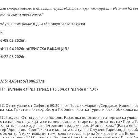
тази гледка времето не съществува. Накъдето и да погледнеш – Италия! На севе
аги те мами неустоимо.”
обусна програма
:
8
дни /6 нощувки със закуски
ти
:
03-08.03.2026г.
04-11.04.2026г.-АПРИЛСКА ВАКАНЦИЯ !
06-22.06.2026г.
НА
:
514.65евро/1006
.57
лв
 1:
Тръгване от:
гр.Разград в 1
6
:
3
0ч.
от гр.Русе в 17,30ч
 2:
Отпътуване от София, в 00.30 ч. от Трафик Маркет /Сердика/. Нощен п
ватска. Пристигане следобед в Любляна. Кратка туристическа обиколка н
 3:
Закуска. Отпътуване за Болоня. Разходка по основната търговска улица 
ото начало на улицата се намира една от старите градски порти - Порта Г
ълнителна разходка в най-големия градски парк „Монтаньола“ (Parco della
тър “Арена дел Соле”, както и конната статуя на Джузепе Гарибалди, изра
ободител“; Архигимназията – първото седалище на Университета в Болоня
т, открит през 1088 г., когато Болоня е била богата и независима. Преди