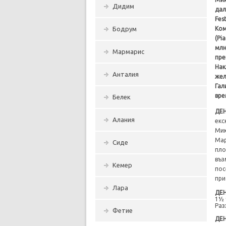
Дидим
дал
Fes
Ком
Бодрум
(Pi
млн
Мармарис
пре
Нак
Анталия
жел
Гал
вре
Белек
ДЕ
Алания
екс
Мик
Мар
Сиде
пло
въз
Кемер
пос
при
Лара
ДЕ
1½ 
Раз
Фетие
ДЕ