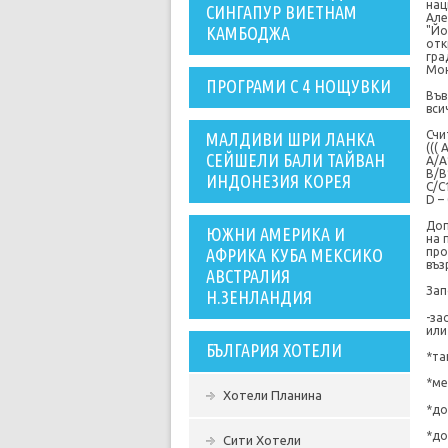
нац
СИНГАПУР ВИЕТНАМ
Але
КАМБОДЖА
"Йо
отк
гра
Мо
ПРОГРАМИ С 4 НОЩУВКИ
Във
вси
Счи
МАЛДИВИ ШРИ ЛАНКА
((( 
СЕЙШЕЛИ БАЛИ ТАЙВАН
А/А
B/B
ИНДОНЕЗИЯ КОРЕЯ
C/C
D –
Доп
ЮЖНИ АМЕРИКА И
на 
АФРИКА КУБА МЕКСИКО
про
въз
АВСТРАЛИЯ
Зап
Н.ЗЕНЛАНДИЯ
-за
или
БЪЛГАРИЯ ХОТЕЛИ
*
та
*
ме
Хотели Планина
*
до
*
до
Сити Хотели