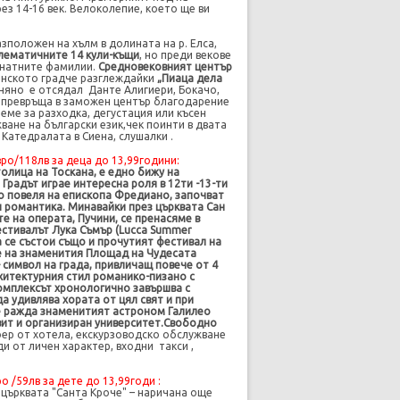
ез 14-16 век. Велоколепие, което ще ви
зположен на хълм в долината на р. Елса,
лематичните 14 кули-къщи
, но преди векове
 знатните фамилии.
Средновековният център
анското градче разглеждайки
„Пиаца дела
яно е отсядал Данте Алигиери, Бокачо,
 превръща в заможен център благодарение
реме за разходка, дегустация или късен
ване на български език
,
чек поинти в двата
 Катедралата в Сиена, слушалки .
вро/
118лв за деца до 13,99години
:
толица на Тоскана, е едно бижу на
Градът играе интересна роля в 12ти -13-ти
 по повеля на епископа Фредиано, започват
и романтика. Минавайки през църквата Сан
е на операта, Пучини, се пренасяме в
естивалът Лука Съмър (Lucca Summer
ка се състои също и прочутият фестивал на
не на знаменития Площад на Чудесата
 – символ на града, привличащ повече от 4
рхитектурния стил романико-пизано с
омплексът хронологично завършва с
а удивлява хората от цял свят и при
се ражда знаменитият астроном Галилео
звит и организиран университет.Свободно
ер от хотела, екскурзоводско обслужване
ди от личен характер, входни
такси ,
ро /
59лв за дете до 13,99годи
:
 църквата "Санта Кроче" – наричана още