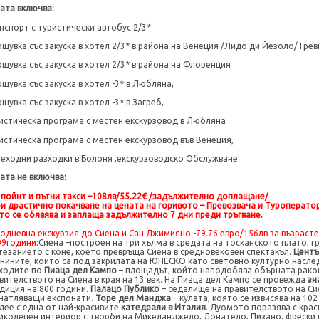
ата включва:
нспорт с туристически автобус 2/3*
щувка със закуска в хотел 2/3* в района на Венеция /Лидо ди Йезоло/Трев
щувка със закуска в хотел 2/3* в района на Флоренция
щувка със закуска в хотел
-
3* в Любляна,
щувка със закуска в хотел
-
3* в
Загреб
,
истическа програма с местен екскурзовод в
Любляна
истическа програма с местен екскурзовод във Венеция,
еходни разходки в Болоня ,екскурзоводско Обслужване.
ата не включва:
 пойнт и пътни такси –
108лв/5
5
.22
€ /задължително доплащане/
ри драстично покачване на цената на горивото – Превозвача и Туроператор
то се обявява и заплаща задължително 7 дни преди тръгване.
одневна екскурзия до Сиена и Сан Джимияно -
79.76 евро/
156лв за възраст
99години
:
Сиена –построен на три хълма в средата на тосканското плато, г
тезанието с коне, което превръща Сиена в средновековен спектакъл.
Центъ
нините, които са под закрилата на ЮНЕСКО като световно културно насле
ходите по
Пиаца дел Кампо
– площадът, който наподобява обърната раков
вителството на Сиена в края на 13 век. На Пиаца дел Кампо се провежда
зн
диция на 800 години.
Палацо Публико
– седалище на правителството на Сие
чатляващи експонати.
Торе дел Манджа
– кулата, която се извисява на 10
дее с една от най-красивите
катедрали в Италия
. Дуомото поразява с крас
иколепен интериор с творби на Микеланджело, Донатело, Пизано, фрески