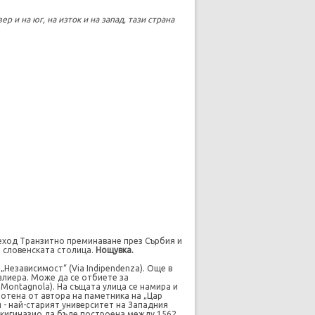
р и на юг, на изток и на запад, тази страна
реход Транзитно преминаване през Сърбия и
а словенската столица.
Нощувка.
„Независимост“ (Via Indipendenza). Още в
алиера. Може да се отбиете за
 Montagnola). На същата улица се намира и
ботена от автора на паметника на „Цар
 - най-старият университет на Западния
 Аркигиназио да бъде построена между 1562