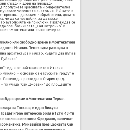
озни сгради и дори на площади.
да пропуснете красивата и очарователна
изучавали човешката анатомия. Тъй като в
ат прясно… да кажем - обработени, докато
а, че да са неудобни, за да може
ато аутопсията не приключи. Разглеждат се
аджоре, базикилата „Сан Петронио” и
ренция- Монтекатини
късно вечерта.
миняно или свободно време в Монтекатини
радове в Италия. Пешеходна разходка в
пна архитектура и място, където два пъти в
о Публико“
о“– една от най-красивите в Италия,
жиминяно – основан от етруските, градът е
. Пешеходна разходка в Стария град,
 – по улица "Сан Джовани" до площадите
свобдно време в Монтекатини Терме.
толица на Тоскана, е едно бижу на
Градът играе интересна роля в 12ти -13-ти
 по повеля на епископа Фредиано, започват
и романтика. Минавайки през църквата Сан
е на операта, Пучини, се пренасяме в