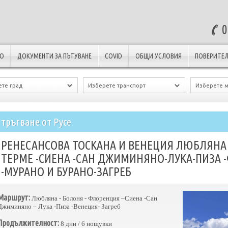
0
ЛО
ДОКУМЕНТИ ЗА ПЪТУВАНЕ
COVID
ОБЩИ УСЛОВИЯ
ПОВЕРИТЕЛ
 тръгване от Русе
РЕНЕСАНСОВА ТОСКАНА И ВЕНЕЦИЯ ЛЮБЛЯНА
ТЕРМЕ -СИЕНА -САН ДЖИМИНЯНО-ЛУКА-ПИЗА 
-МУРАНО И БУРАНО-ЗАГРЕБ
Маршрут:
Любляна - Болоня - Флоренция –Сиена -Сан
Джиминяно – Лука -Пиза -Венеция- Загреб
Продължителност:
8 дни / 6 нощувки