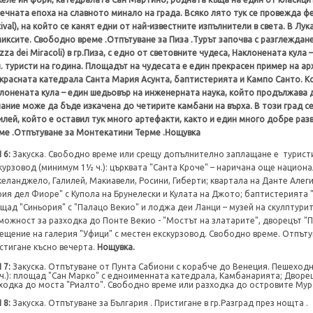
ечната епоха на славното минало на града. Всяко лято тук се провежда ф
tival), на който се канят едни от най-известните изпълнители в света. В Лу
иксите. Свободно време .Отпътуване за Пиза .Турът започва с разглежда
azza dei Miracoli) в гр.Пиза, с едно от световните чудеса, Наклонената кула
. туристи на година. Площадът на чудесата е един прекрасен пример на а
красната катедрала Санта Мария Асунта, баптистерията и Кампо Санто. К
лонената кула – един шедьовър на инженерната наука, който продължава д
ание може да бъде изкачена до четирите камбани на върха. В този град 
илей, който е оставил тук много артефакти, както и един много добре ра
ме .Отпътуване за Монтекатини Терме .Нощувка
Н
6
:
Закуска.
Свободно време или срещу допълнително заплащане е
т
урист
курзовод (минимум 1½ ч.): църквата "Санта Кроче" – наричана още национа
еланджело, Галилей, Макиавели, Росини, Гиберти; квартала на Данте Алеги
ия дел Фиоре" с Купола на Брунелески и Кулата на Джото; баптистерията "
щад "Синьория" с "Палацо Векио" и лоджа деи Ланци – музей на скулптури
можност за разходка до Понте Векио - "Мостът на златарите", дворецът "П
ещение на галерия "Уфици" с местен екскурзовод. Свободно време.
Отпъту
стигане късно вечерта.
Нощувка.
Н
7
:
Закуска. Отпътуване от Пунта Сабиони с корабче до Венеция. Пешеход
ч.): площад "Сан Марко" с едноименната катедрала, Камбанарията; Дворе
ходка до моста "Риалто". Свободно време или разходка до островите Мур
Н
8
:
Закуска.
Отпътуване за България . Пристигане в гр.Разград през нощта .