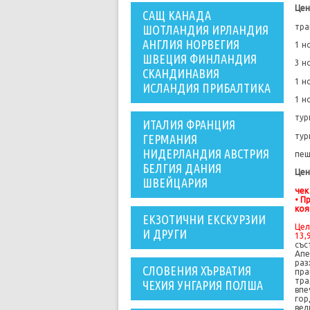
Цен
САЩ КАНАДА
тра
ШОТЛАНДИЯ ИРЛАНДИЯ
АНГЛИЯ НОРВЕГИЯ
1
но
ШВЕЦИЯ ФИНЛАНДИЯ
3
но
СКАНДИНАВИЯ
1
но
ИСЛАНДИЯ ПРИБАЛТИКА
1
но
тур
ИТАЛИЯ ФРАНЦИЯ
тур
ГЕРМАНИЯ
НИДЕРЛАНДИЯ АВСТРИЯ
пеш
БЕЛГИЯ ДАНИЯ
Цен
ШВЕЙЦАРИЯ
чек
• П
коя
ЕКЗОТИЧНИ ЕКСКУРЗИИ
Цел
И ДРУГИ
13,
със
Апе
раз
СЛОВЕНИЯ ХЪРВАТИЯ
пра
тра
ЧЕХИЯ УНГАРИЯ ПОЛША
впе
гор
вел