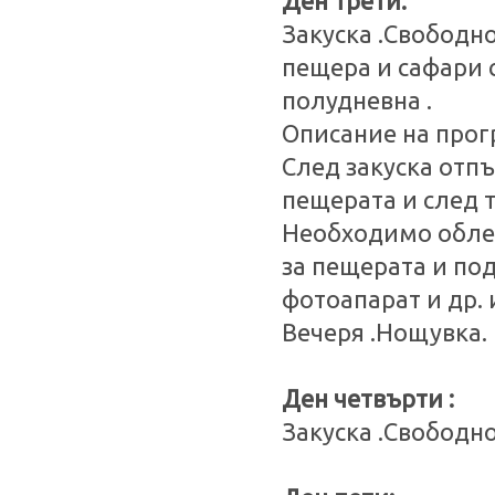
Ден трети:
Закуска .Свободн
пещера и сафари 
полудневна .
Описание на прог
След закуска отп
пещерата и след 
Необходимо облек
за пещерата и по
фотоапарат и др.
Вечеря .Нощувка.
Ден четвърти :
Закуска .Свободно