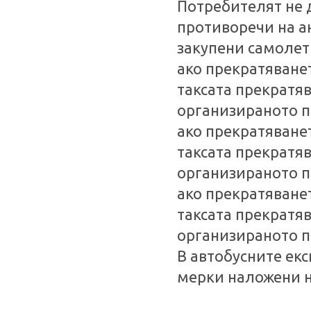
Потребителят не 
противоречи на а
закупени самолет
ако прекратяванет
таксата прекратяв
организираното п
ако прекратяванет
таксата прекратяв
организираното п
ако прекратяванет
таксата прекратяв
организираното п
В автобусните ек
мерки наложени н