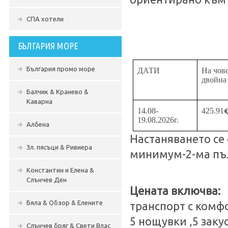
СПА хотели
БЪЛГАРИЯ МОРЕ
България промо море
ДАТИ
На чове
двойна 
Балчик & Кранево &
Каварна
14.08-
425.91
€
19.08.2026г.
Албена
Настаняването се
Зл. пясъци & Ривиера
минимум-2-ма пъ
Константин и Елена &
Слънчев Ден
Цената включва:
Бяла & Обзор & Елените
транспорт с комф
5 нощувки ,5 заку
Слънчев бряг & Свети Влас