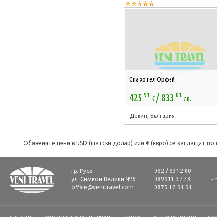
Спа хотел Орфей
.91
.01
/
425
833
€
лв.
Девин, България
Обявените цени в USD (щатски долар) или € (евро) се заплащат по 
гр. Русе,
082 / 8312 00
ул. Симеон Велики №6
089911 37 33
office@venitravel.com
0879 12 91 91