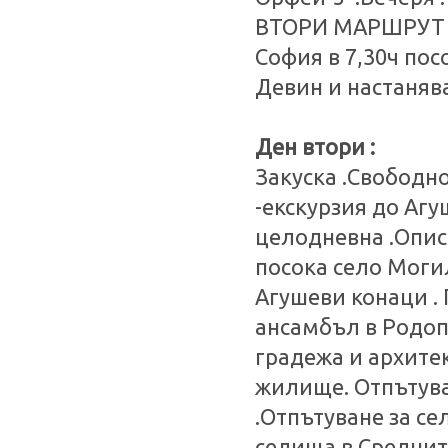
ВТОРИ МАРШРУТ :О
София в 7,30ч пос
Девин и настаняв
Ден втори :
Закуска .Свободно
-екскурзия до Агу
целодневна .Опис
посока село Могил
Агушеви конаци .
ансамбъл в Родопи
градежа и архите
жилище. Отпътува
.Отпътуване за се
селища в Среднит