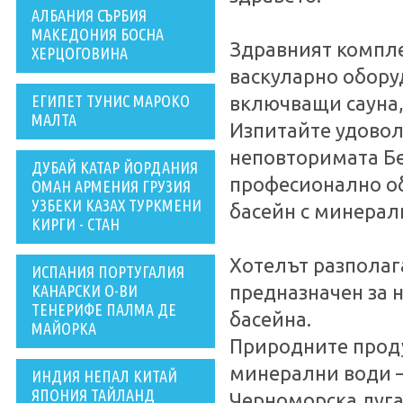
АЛБАНИЯ СЪРБИЯ
МАКЕДОНИЯ БОСНА
Здравният компле
ХЕРЦОГОВИНА
васкуларно обору
ЕГИПЕТ ТУНИС МАРОКО
включващи сауна, 
МАЛТА
Изпитайте удовол
неповторимата Бе
ДУБАЙ КАТАР ЙОРДАНИЯ
професионално об
ОМАН АРМЕНИЯ ГРУЗИЯ
УЗБЕКИ КАЗАХ ТУРКМЕНИ
басейн с минерал
КИРГИ - СТАН
Хотелът разполага
ИСПАНИЯ ПОРТУГАЛИЯ
КАНАРСКИ О-ВИ
предназначен за н
ТЕНЕРИФЕ ПАЛМА ДЕ
басейна.
МАЙОРКА
Природните продук
минерални води –
ИНДИЯ НЕПАЛ КИТАЙ
ЯПОНИЯ ТАЙЛАНД
Черноморска луга