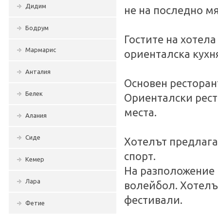
Дидим
не на последно мя
Бодрум
Гостите на хотела
Мармарис
ориенталска кухня
Анталия
Основен ресторан
Белек
Ориенталски рест
места.
Алания
Сиде
Хотелът предлага 
спорт.
Кемер
На разположение 
Лара
волейбол. Хотелъ
фестивали.
Фетие