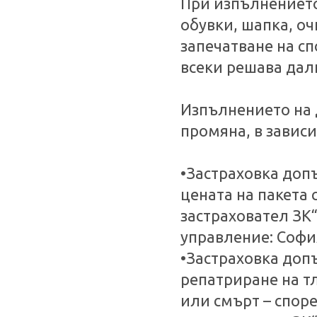
При изпълнението
обувки, шапка, о
запечатване на сп
всеки решава дали
Изпълнението на 
промяна, в завис
•Застраховка допъ
цената на пакета 
застраховател ЗК
управление: София
•Застраховка доп
репатриране на т
или смърт – спор