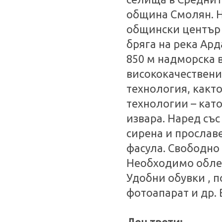
община Смолян. Н
общински център 
бряга на река Ард
850 м надморска 
висококачествени
технология, какт
технологии – кат
извара. Наред със
сирена и прослав
фасула. Свободно
Необходимо облек
Удобни обувки , п
фотоапарат и др. 