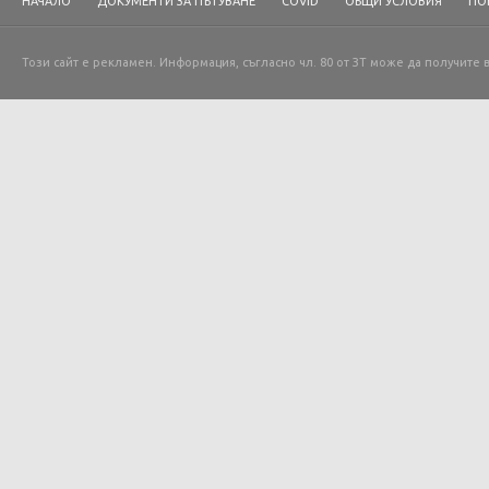
НАЧАЛО
ДОКУМЕНТИ ЗА ПЪТУВАНЕ
COVID
ОБЩИ УСЛОВИЯ
ПО
Този сайт е рекламен. Информация, съгласно чл. 80 от ЗТ може да получите 