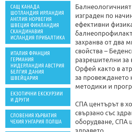
Балнеологичният 
САЩ КАНАДА
ШОТЛАНДИЯ ИРЛАНДИЯ
изграден по начи
АНГЛИЯ НОРВЕГИЯ
ефективни физик
ШВЕЦИЯ ФИНЛАНДИЯ
СКАНДИНАВИЯ
балнеопрофилакти
ИСЛАНДИЯ ПРИБАЛТИКА
захранва от два м
свойства – Беденс
ИТАЛИЯ ФРАНЦИЯ
ГЕРМАНИЯ
разрешителни за 
НИДЕРЛАНДИЯ АВСТРИЯ
Орфей както в ат
БЕЛГИЯ ДАНИЯ
за провеждането 
ШВЕЙЦАРИЯ
методики и прогр
ЕКЗОТИЧНИ ЕКСКУРЗИИ
И ДРУГИ
СПА центърът в хо
свързано със здра
СЛОВЕНИЯ ХЪРВАТИЯ
оборудване, СПА ц
ЧЕХИЯ УНГАРИЯ ПОЛША
здравето.