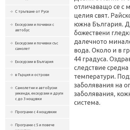
отличаващо се с 
С тръгване от Русе
целия свят. Райск
южна България. Д
Екскурзии и почивки с
автобус
божествени гледк
далечното минало
Екскурзии и почивки със
самолет
вода. Около и в г
44 градуса. Оздра
Екскурзии в България
следствие средна
в Гърция и острови
температури. Под
заболявания на о
Самолетни и автобусни
заболявания, кож
уикенди, екскурзии и други
с до 3 нощувки
система.
Програми с 4 нощувкии
Програми с 5 и повече