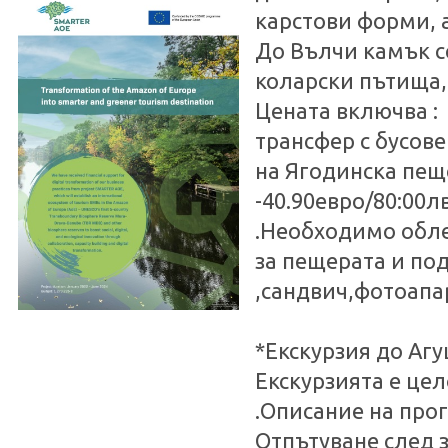
карстови форми, а
До Вълчи камък с
коларски пътища,
Цената включва :
трансфер с бусове
на Ягодинска пеще
-40.90евро/80:00лв
.Необходимо обле
за пещерата и по
,сандвич,фотоапа
*Екскурзия до Агу
Екскурзията е цел
.Описание на про
Отпътуване след з