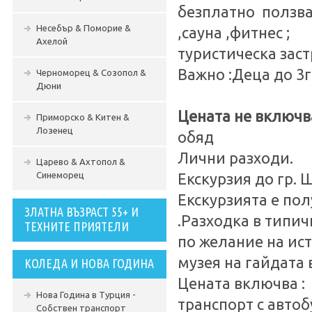
безплатно ползва
Несебър & Поморие &
,сауна ,фитнес ;
Ахелой
туристическа зас
Важно :Деца до 3г
Черноморец & Созопол &
Дюни
Цената не включв
Приморско & Китен &
Лозенец
обяд
Лични разходи.
Царево & Ахтопол &
Синеморец
Екскурзия до гр. 
Екскурзията е по
ЗЛАТНА ВЪЗРАСТ 55+ И
.Разходка в типи
ТЕХНИТЕ ПРИЯТЕЛИ
по желание на ис
музея на гайдата в
КОЛЕДА И НОВА ГОДИНА
Цената включва :
Нова Година в Турция -
транспорт с автоб
Собствен транспорт