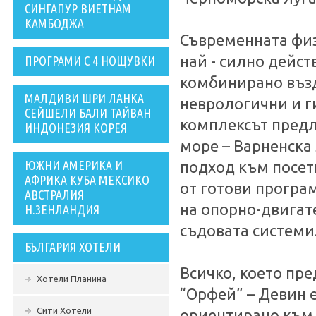
СИНГАПУР ВИЕТНАМ
КАМБОДЖА
Съвременната фи
най - силно дейс
ПРОГРАМИ С 4 НОЩУВКИ
комбинирано възд
МАЛДИВИ ШРИ ЛАНКА
неврологични и г
СЕЙШЕЛИ БАЛИ ТАЙВАН
комплексът предл
ИНДОНЕЗИЯ КОРЕЯ
море – Варненска
ЮЖНИ АМЕРИКА И
подход към посет
АФРИКА КУБА МЕКСИКО
от готови програ
АВСТРАЛИЯ
на опорно-двигат
Н.ЗЕНЛАНДИЯ
съдовата системи
БЪЛГАРИЯ ХОТЕЛИ
Всичко, което пр
Хотели Планина
“Орфей” – Девин е
Сити Хотели
ориентирано към 