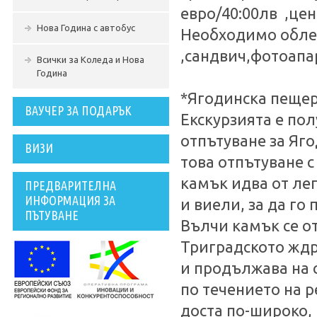
евро/40:00лв ,цена
Нова Година с автобус
Необходимо облекл
,сандвич,фотоапа
Всички за Коледа и Нова
Година
*Ягодинска пещер
ВАУЧЕР ЗА ПОДАРЪК
Екскурзията е пол
отпътуване за Яг
ВИЗИ
това отпътуване 
камък идва от лег
ПРЕДВАРИТЕЛНА
ИНФОРМАЦИЯ ЗА
и виели, за да го
ПЪТУВАНЕ
Вълчи камък се о
Триградското ждре
и продължава на с
по течението на р
доста по-широко,