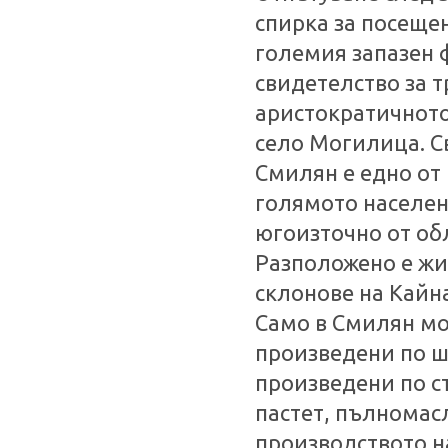
спирка за посещен
големия запазен 
свидетелство за 
аристократичното
село Могилица. С
Смилян е едно от
голямото населен
югоизточно от об
Разположено е жи
склонове на Кайн
Само в Смилян мо
произведени по ш
произведени по с
пастет, пълномасл
производството н