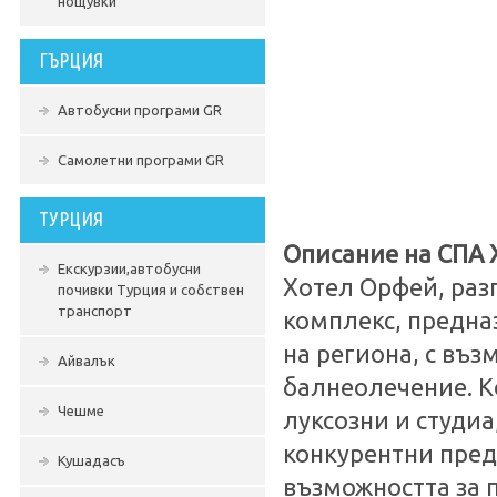
нощувки
ГЪРЦИЯ
Автобусни програми GR
Самолетни програми GR
ТУРЦИЯ
Описание на СПА
Екскурзии,автобусни
Хотел Орфей, разп
почивки Турция и собствен
транспорт
комплекс, предна
на региона, с въз
Айвалък
балнеолечение. Ко
Чешме
луксозни и студиа
конкурентни пред
Кушадасъ
възможността за 