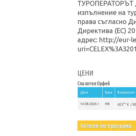
ТУРОПЕРАТОРЪТ де
изпълнение на ту
права съгласно Д
Директива (ЕС) 2
адрес: http://eur-
uri=CELEX%3A3201
ЦЕНИ
Спа хотел Орфей
Дата
База
Възрастен 
14.08.2026 г.
HB
.91
425
€ / 8
Хотели по програма