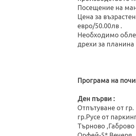
Посещение на ман
Цена за възрастен 
евро/50.00лв .
Необходимо облек
дрехи за планина 
Програма на почи
Ден първи :
Отпътуване от гр.
гр.Русе от паркин
Търново ,Габрово 
Орфей-5*.Вечеря 