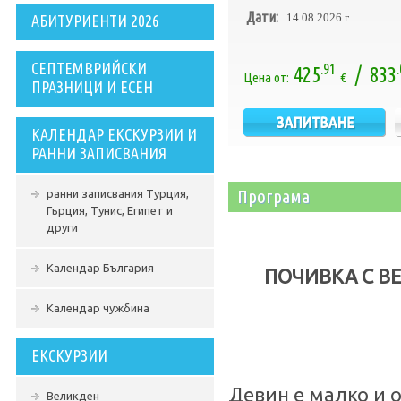
Дати:
14.08.2026 г.
АБИТУРИЕНТИ 2026
СЕПТЕМВРИЙСКИ
.91
425
/ 833
Цена от:
€
ПРАЗНИЦИ И ЕСЕН
КАЛЕНДАР ЕКСКУРЗИИ И
РАННИ ЗАПИСВАНИЯ
Програма
ранни записвания Турция,
Гърция, Тунис, Египет и
други
Календар България
ПОЧИВКА С В
Календар чужбина
ЕКСКУРЗИИ
Девин е малко и 
Великден