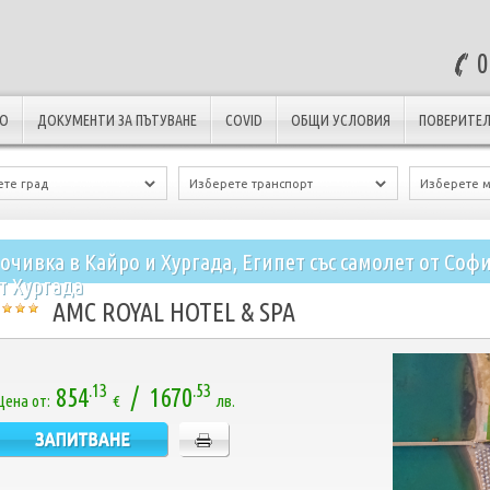
0
ЛО
ДОКУМЕНТИ ЗА ПЪТУВАНЕ
COVID
ОБЩИ УСЛОВИЯ
ПОВЕРИТЕЛ
очивка в Кайро и Хургада, Египет със самолет от Соф
т Хургада
AMC ROYAL HOTEL & SPA
.13
.53
854
/ 1670
Цена от:
€
лв.