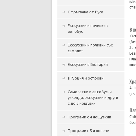
кли
ста
С тръгване от Русе
Екскурзии и почивки с
В х
автобус
Осн
(бе
Екскурзии и почивки със
За 
самолет
Без
Пла
Екскурзии в България
шно
в Гърция и острови
Хра
All
Самолетни и автобусни
(съ
уикенди, екскурзии и други
с до 3 нощувки
Пла
Програми с 4 нощувкии
Соб
без
Програми с 5 и повече