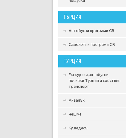
нощувки
ГЪРЦИЯ
Автобусни програми GR
Самолетни програми GR
ТУРЦИЯ
Екскурзии,автобусни
почивки Турция и собствен
транспорт
Айвалък
Чешме
Кушадасъ