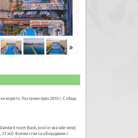
а на морето. Построен през 2010 г. С обща
ndard room (back, pool or sea side view);
на, 57 м2). Всички стаи са оборудвани с