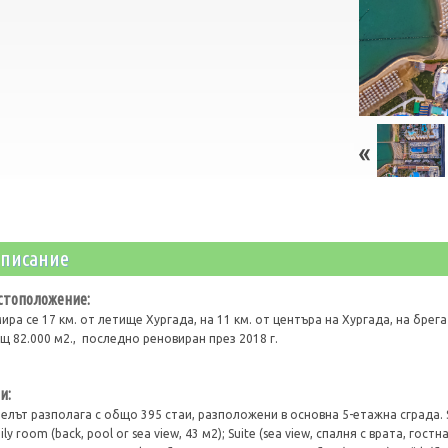
писание
стоположение:
ира се 17 км. от летище Хургада, на 11 км. от центъра на Хургада, на брег
щ 82.000 м2., последно реновиран през 2018 г.
и:
елът разполага с общо 395 стаи, разположени в основна 5-етажна сграда. Sta
ily room (back, pool or sea view, 43 м2); Suite (sea view, спалня с врата, гост