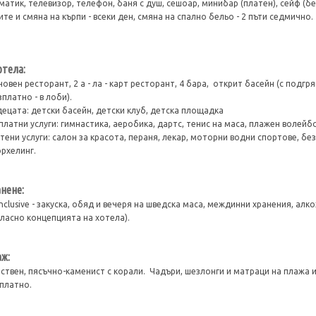
матик, телевизор, телефон, баня с душ, сешоар, минибар (платен), сейф (б
ите и смяна на кърпи - всеки ден, смяна на спално бельо - 2 пъти седмично.
отела:
овен ресторант, 2 а - ла - карт ресторант, 4 бара, открит басейн (с подгряв
зплатно - в лоби).
децата: детски басейн, детски клуб, детска площадка
платни услуги: гимнастика, аеробика, дартс, тенис на маса, плажен волейбол,
тени услуги: салон за красота, пераня, лекар, моторни водни спортове, б
рхелинг.
нене:
 Inclusive - закуска, обяд и вечеря на шведска маса, междинни хранения, ал
гласно концепцията на хотела).
ж:
ствен, пясъчно-каменист с корали. Чадъри, шезлонги и матраци на плажа и
платно.