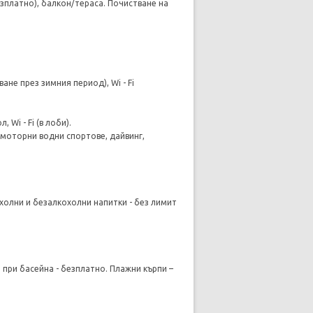
езплатно), балкон/тераса. Почистване на
ане през зимния период), Wi - Fi
 Wi - Fi (в лоби).
езмоторни водни спортове, дайвинг,
кохолни и безалкохолни напитки - без лимит
 при басейна - безплатно. Плажни кърпи –