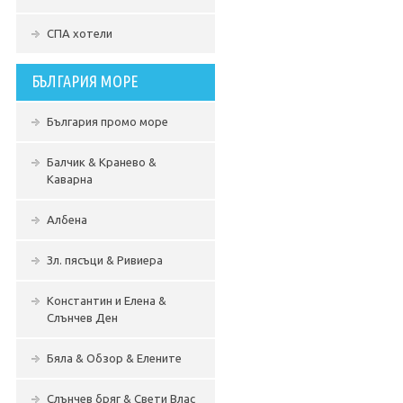
СПА хотели
БЪЛГАРИЯ МОРЕ
България промо море
Балчик & Кранево &
Каварна
Албена
Зл. пясъци & Ривиера
Константин и Елена &
Слънчев Ден
Бяла & Обзор & Елените
Слънчев бряг & Свети Влас