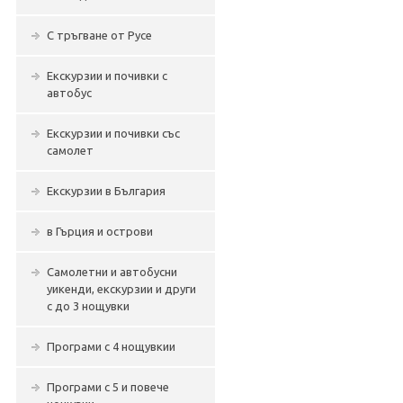
С тръгване от Русе
Екскурзии и почивки с
автобус
Екскурзии и почивки със
самолет
Екскурзии в България
в Гърция и острови
Самолетни и автобусни
уикенди, екскурзии и други
с до 3 нощувки
Програми с 4 нощувкии
Програми с 5 и повече