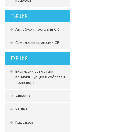
нощувки
ГЪРЦИЯ
Автобусни програми GR
Самолетни програми GR
ТУРЦИЯ
Екскурзии,автобусни
почивки Турция и собствен
транспорт
Айвалък
Чешме
Кушадасъ