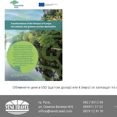
Обявените цени в USD (щатски долар) или € (евро) се заплащат по 
гр. Русе,
082 / 8312 00
ул. Симеон Велики №6
089911 37 33
office@venitravel.com
0879 12 91 91