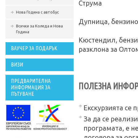
Струма
Нова Година с автобус
Дупница, бензин
Всички за Коледа и Нова
Година
Кюстендил, бензи
ВАУЧЕР ЗА ПОДАРЪК
разклона за Олт
ВИЗИ
ПРЕДВАРИТЕЛНА
ПОЛЕЗНА ИНФО
ИНФОРМАЦИЯ ЗА
ПЪТУВАНЕ
Екскурзията се 
За да се реализ
програмата, е н
договора за орг