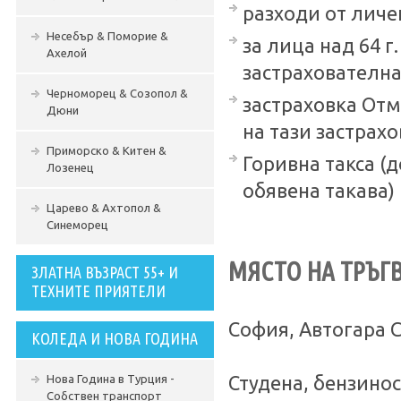
разходи от личе
Несебър & Поморие &
за лица над 64 
Ахелой
застрахователна
Черноморец & Созопол &
застраховка Отм
Дюни
на тази застрахов
Приморско & Китен &
Горивна такса (
Лозенец
обявена такава) 
Царево & Ахтопол &
Синеморец
МЯСТО НА ТРЪГВ
ЗЛАТНА ВЪЗРАСТ 55+ И
ТЕХНИТЕ ПРИЯТЕЛИ
София, Автогара 
КОЛЕДА И НОВА ГОДИНА
Нова Година в Турция -
Студена, бензинос
Собствен транспорт