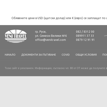
Обявените цени в USD (щатски долар) или € (евро) се заплащат по 
гр. Русе,
082 / 8312 00
ул. Симеон Велики №6
089911 37 33
office@venitravel.com
0879 12 91 91
НАЧАЛО
ДОКУМЕНТИ ЗА ПЪТУВАНЕ
COVID
ОБЩИ УСЛОВИЯ
ПО
Този сайт е рекламен. Информация, съгласно чл. 80 от ЗТ може да получите 