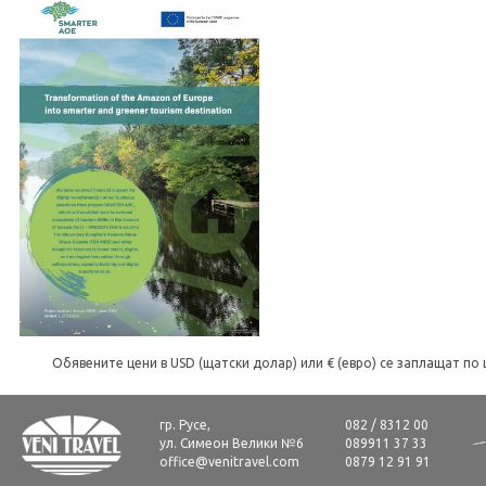
Обявените цени в USD (щатски долар) или € (евро) се заплащат по 
гр. Русе,
082 / 8312 00
ул. Симеон Велики №6
089911 37 33
office@venitravel.com
0879 12 91 91