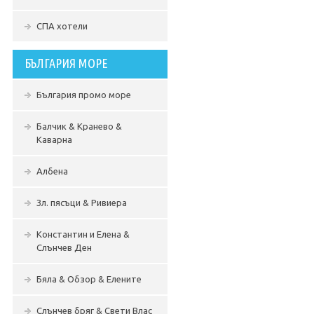
СПА хотели
БЪЛГАРИЯ МОРЕ
България промо море
Балчик & Кранево &
Каварна
Албена
Зл. пясъци & Ривиера
Константин и Елена &
Слънчев Ден
Бяла & Обзор & Елените
Слънчев бряг & Свети Влас