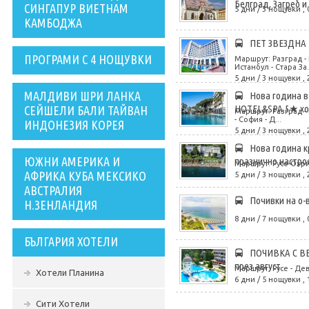
Белград, Загреб 
СИНГАПУР ВИЕТНАМ
5 дни / 3 нощувки , 
КАМБОДЖА
ПЕТ ЗВЕЗДНА Н
ПРОГРАМИ С 4 НОЩУВКИ
Маршрут: Разград - 
Истанбул - Стара За.
5 дни / 3 нощувки , 
МАЛДИВИ ШРИ ЛАНКА
Нова година в
HOTEL&SPA 5★ хо
СЕЙШЕЛИ БАЛИ ТАЙВАН
Маршрут: Разград - 
- София - Д...
ИНДОНЕЗИЯ КОРЕЯ
5 дни / 3 нощувки , 
Нова година к
ЮЖНИ АМЕРИКА И
празнично настро
Маршрут: Русе-Охри
АФРИКА КУБА МЕКСИКО
5 дни / 3 нощувки , 
АВСТРАЛИЯ
Почивки на о-
Н.ЗЕНЛАНДИЯ
8 дни / 7 нощувки , 
БЪЛГАРИЯ ХОТЕЛИ
ПОЧИВКА С ВЕ
през август
Маршрут: Русе - Дев
Хотели Планина
6 дни / 5 нощувки , 
Сити Хотели