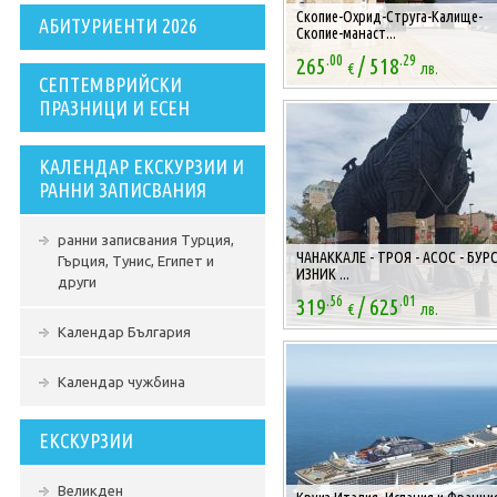
Скопие-Охрид-Струга-Калище-
АБИТУРИЕНТИ 2026
Скопие-манаст...
.00
.29
/
265
518
€
лв.
СЕПТЕМВРИЙСКИ
ПРАЗНИЦИ И ЕСЕН
КАЛЕНДАР ЕКСКУРЗИИ И
РАННИ ЗАПИСВАНИЯ
ранни записвания Турция,
ЧАНАККАЛЕ - ТРОЯ - АСОС - БУРС
Гърция, Тунис, Египет и
ИЗНИК ...
други
.56
.01
/
319
625
€
лв.
Календар България
Календар чужбина
ЕКСКУРЗИИ
Великден