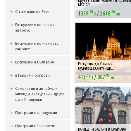
Круиз Италия, Испания и Франция
MSC GR...
.00
.86
/
С тръгване от Русе
1339
2618
€
лв.
Екскурзии и почивки с
автобус
Екскурзии и почивки със
самолет
Екскурзии в България
Екскурзия до Унгария -
Будапеща,Сентендр...
.12
.99
/
в Гърция и острови
413
807
€
лв.
Самолетни и автобусни
уикенди, екскурзии и други
с до 3 нощувки
Програми с 4 нощувкии
Програми с 5 и повече
КОЛЕДНИ БАЗАРИ В КРАЙОВА