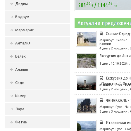
.00
.16
/
Дидим
585
1144
€
лв.
Бодрум
Актуални предложен
Мармарис
Скопие-Охрид-
Маршрут: Скопие – 
Анталия
извори
4 дни / 2 нощувки , 
Eкскурзия до Анти
Белек
1 дни , 10.10.2026 г.
Алания
Екскурзия до 
Сиде
„Перистера“-Паз
Маршрут: Русе - Бра
3 дни / 2 нощувки , 
Кемер
ЧАНАККАЛЕ - Т
Маршрут: Русе - Чана
Лара
5 дни / 3 нощувки , 
Фетие
Италиански ез
Маршрут: Русе - Со