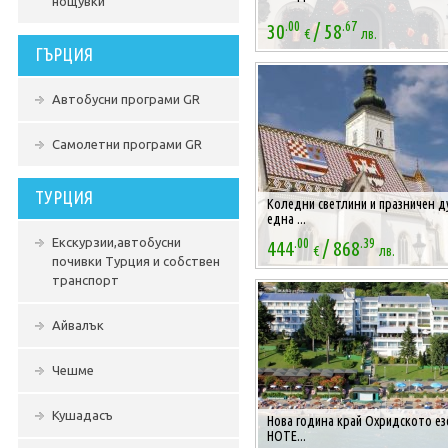
нощувки
.00
.67
/
30
58
€
лв.
ГЪРЦИЯ
Автобусни програми GR
Самолетни програми GR
ТУРЦИЯ
Коледни светлини и празничен д
една ...
.00
.39
/
Екскурзии,автобусни
444
868
€
лв.
почивки Турция и собствен
транспорт
Айвалък
Чешме
Кушадасъ
Нова година край Охридското ез
HOTE...