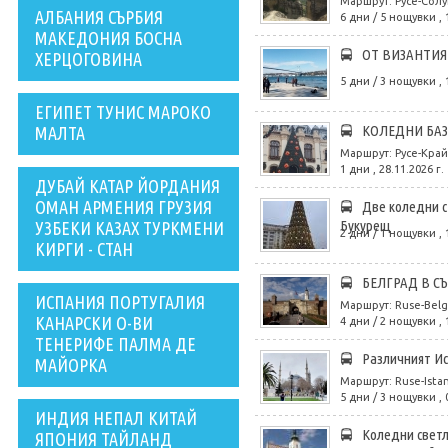
Маршрут: Русе-Солу
АЛБАНИЯ СЪРБИЯ
6 дни / 5 нощувки , 
МАКЕДОНИЯ БОСНА
ОТ ВИЗАНТИЯ
ХЕРЦОГОВИНА
5 дни / 3 нощувки , 
ЕГИПЕТ ТУНИС МАРОКО
КОЛЕДНИ БАЗ
МАЛТА
Маршрут: Русе-Край
1 дни , 28.11.2026 г.
ДУБАЙ КАТАР ЙОРДАНИЯ
ОМАН АРМЕНИЯ ГРУЗИЯ
Две коледни с
Букурещ
УЗБЕКИ КАЗАХ ТУРКМЕНИ
2 дни / 1 нощувки , 
КИРГИ - СТАН
БЕЛГРАД В С
ИСПАНИЯ ПОРТУГАЛИЯ
Маршрут: Ruse-Belg
КАНАРСКИ О-ВИ
4 дни / 2 нощувки , 
ТЕНЕРИФЕ ПАЛМА ДЕ
Различният Ис
МАЙОРКА
Маршрут: Ruse-Ista
5 дни / 3 нощувки , 
ИНДИЯ НЕПАЛ КИТАЙ
Коледни светл
ЯПОНИЯ ТАЙЛАНД