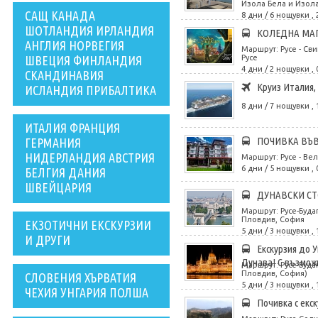
Изола Бела и Изола 
САЩ КАНАДА
8 дни / 6 нощувки , 
ШОТЛАНДИЯ ИРЛАНДИЯ
КОЛЕДНА МАГ
АНГЛИЯ НОРВЕГИЯ
Маршрут: Русе - Сви
ШВЕЦИЯ ФИНЛАНДИЯ
Русе
4 дни / 2 нощувки , 
СКАНДИНАВИЯ
Круиз Италия,
ИСЛАНДИЯ ПРИБАЛТИКА
8 дни / 7 нощувки , 
ИТАЛИЯ ФРАНЦИЯ
ПОЧИВКА ВЪ
ГЕРМАНИЯ
НИДЕРЛАНДИЯ АВСТРИЯ
Маршрут: Русе - Вел
6 дни / 5 нощувки , 
БЕЛГИЯ ДАНИЯ
ШВЕЙЦАРИЯ
ДУНАВСКИ СТ
Маршрут: Русе-Буда
Пловдив, София
ЕКЗОТИЧНИ ЕКСКУРЗИИ
5 дни / 3 нощувки , 
И ДРУГИ
Екскурзия до 
Дунава! С възможн
Маршрут: Русе-Буда
Пловдив, София)
СЛОВЕНИЯ ХЪРВАТИЯ
5 дни / 3 нощувки , 
ЧЕХИЯ УНГАРИЯ ПОЛША
Почивка с екс