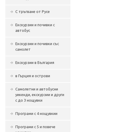
С тръгване от Русе
Екскурзии и почивки с
автобус
Екскурзии и почивки със
самолет
Екскурзии в България
в Гърция и острови
Самолетни и автобусни
уикенди, екскурзии и други
с до 3 нощувки
Програми с 4 нощувкии
Програми с 5 и повече