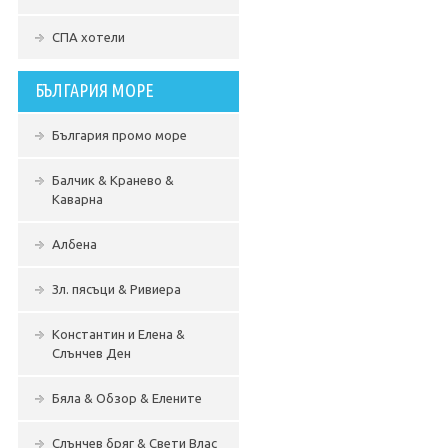
СПА хотели
БЪЛГАРИЯ МОРЕ
България промо море
Балчик & Кранево &
Каварна
Албена
Зл. пясъци & Ривиера
Константин и Елена &
Слънчев Ден
Бяла & Обзор & Елените
Слънчев бряг & Свети Влас