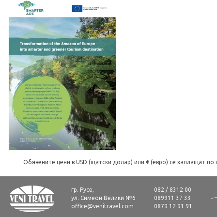
Обявените цени в USD (щатски долар) или € (евро) се заплащат по 
гр. Русе,
082 / 8312 00
ул. Симеон Велики №6
089911 37 33
office@venitravel.com
0879 12 91 91