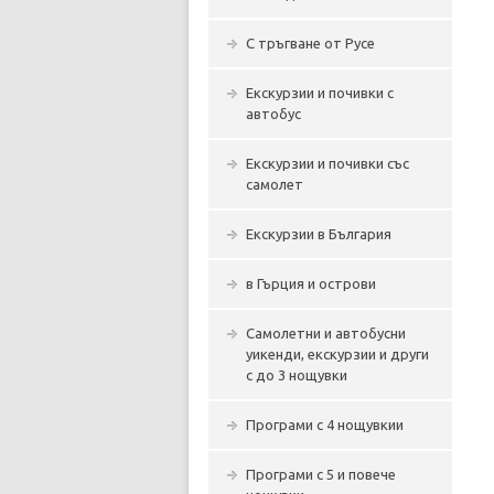
С тръгване от Русе
Екскурзии и почивки с
автобус
Екскурзии и почивки със
самолет
Екскурзии в България
в Гърция и острови
Самолетни и автобусни
уикенди, екскурзии и други
с до 3 нощувки
Програми с 4 нощувкии
Програми с 5 и повече