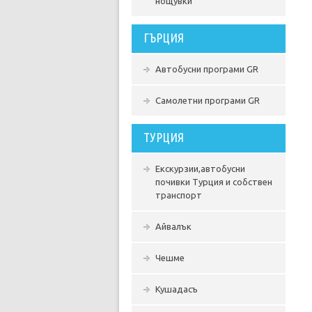
нощувки
ГЪРЦИЯ
Автобусни програми GR
Самолетни програми GR
ТУРЦИЯ
Екскурзии,автобусни
почивки Турция и собствен
транспорт
Айвалък
Чешме
Кушадасъ