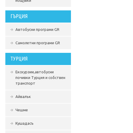
нощувки
ГЪРЦИЯ
Автобусни програми GR
Самолетни програми GR
ТУРЦИЯ
Екскурзии,автобусни
почивки Турция и собствен
транспорт
Айвалък
Чешме
Кушадасъ