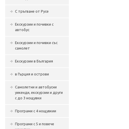
С тръгване от Русе
Екскурзии и почивки с
автобус
Екскурзии и почивки със
самолет
Екскурзии в България
в Гърция и острови
Самолетни и автобусни
уикенди, екскурзии и други
с до 3 нощувки
Програми с 4 нощувкии
Програми с 5 и повече