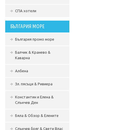
СПА хотели
БЪЛГАРИЯ МОРЕ
България промо море
Балчик & Кранево &
Каварна
Албена
Зл. пясъци & Ривиера
Константин и Елена &
Слънчев Ден
Бяла & Обзор & Елените
Слънчев бряг & Свети Влас