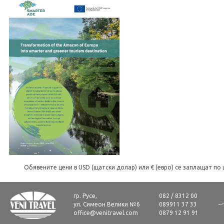
Обявените цени в USD (щатски долар) или € (евро) се заплащат по 
гр. Русе,
082 / 8312 00
ул. Симеон Велики №6
089911 37 33
office@venitravel.com
0879 12 91 91