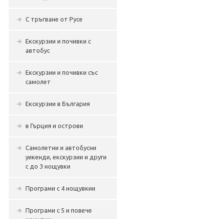
С тръгване от Русе
Екскурзии и почивки с
автобус
Екскурзии и почивки със
самолет
Екскурзии в България
в Гърция и острови
Самолетни и автобусни
уикенди, екскурзии и други
с до 3 нощувки
Програми с 4 нощувкии
Програми с 5 и повече