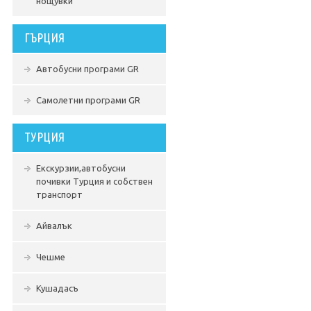
нощувки
ГЪРЦИЯ
Автобусни програми GR
Самолетни програми GR
ТУРЦИЯ
Екскурзии,автобусни
почивки Турция и собствен
транспорт
Айвалък
Чешме
Кушадасъ