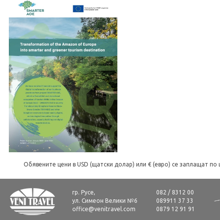
Обявените цени в USD (щатски долар) или € (евро) се заплащат по 
гр. Русе,
082 / 8312 00
ул. Симеон Велики №6
089911 37 33
office@venitravel.com
0879 12 91 91