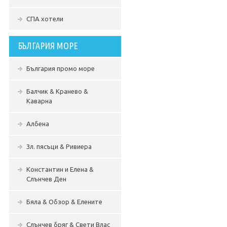
СПА хотели
БЪЛГАРИЯ МОРЕ
България промо море
Балчик & Кранево &
Каварна
Албена
Зл. пясъци & Ривиера
Константин и Елена &
Слънчев Ден
Бяла & Обзор & Елените
Слънчев бряг & Свети Влас